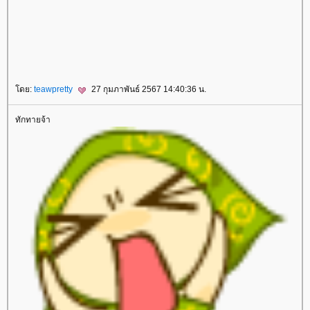
เลเซอร์กำจัดขน
เลเซอร์ขน
กำจัดขน
Hair Removal
ฉีดฟิลเลอร์น้องสาว
ฟิลเลอร์น้องสาว
ดูดไขมันเหนียง
คางสองชั้น
FaceTite
AccuTite
Hifu
Super Hifu
มาส์กหน้า
ตาสองชั้น
ทำตาสองชั้น
ศัลยกรรมตาสองชั้น
ฟิลเลอร์สะโพก
ฟิลเลอร์เสริมสะโพก
ฉีดฟิลเลอร์สะโพก
ฉีดฟิลเลอร์เสริมสะโพก
Morpheus
Morpheus Pro
กกระชับผิว
ฟิลเลอร์คาง
ปรแกรมฟิลเลอร์คาง
Exosome
Exosome Plus
Exosome Plus+
กระชับช่องคลอด
ช่องคลอด
Vaginal
Vaginal Reju
Skin Quality
ฉีดฟิลเลอร์ใต้ตา
ฟิลเลอร์ใต้ตา
Ultracol
ไหมน้ำ
Allergan
บ Allergan
ฉีดโบ Allergan
Super Skin Laser
ฝ้า กระ
ฝ้า กระ จุดด่างดำ
Picocare 450 Laser
ร้อยไหม
ร้อยไหมคืออะไร
Lenisna
JUVELOOK
สารเติมเต็ม
REVIVE
BELOTERO REVIVE
Rejuran
Gouri
คอลลาเจน
กระตุ้นคอลลาเจน
Juvederm
Juvederm Volite
New Juvederm Volite
Radiesse
Radiesse Filler
Sculptra
คอลลาเจน
เสริมจมูก
ศัลยกรรมเสริมจมูก
ปลูกผม FUE
ฟิลเลอร์
Filler
ฉีดฟิลเลอร์
Thermage
Thermage FLX
กกระชับ
กกระชับผิว
Ulthera
EMFACE
กกระชับ
กกระชับ
กล้ามเนื้อ
ฉีดแฟต
สลายไขมัน
ฉีดแฟตสลายไขมัน
CoolSculpting Elite
CoolSculpting
สลายไขมันด้วยความเย็น
สลายไขมัน
BodyTite
ดูดไขมัน
Emsculpt
สร้างกล้ามเนื้อ
ลดไขมัน
สอนฉีดโปรแกรมฟิลเลอร์
สอนฉีดฟิลเลอร์
ฉีดฟิลเลอร์
ห้ใจ
สุขภาพ
ดย:
teawpretty
27 กุมภาพันธ์ 2567 14:40:36 น.
ทักทายจ้า