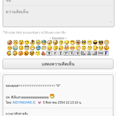
*ใช้ code html ตกแต่งข้อความได้เฉพาะสมาชิก
+
Emotion
+
ขอบคุณค่าาาาาาาาาาาาาาาาาาาา ^0^
ปล. สีเล็บสว
ดย:
INDYINDARE.IC
5 สิงหาคม 2554 22:13:10 น.
วะมาทักทายจ้ะ
rassapoom
rassapoom clinic
รัสมิ์ภูมิ
รัสมิ์ภูมิ คลินิก
Ultraformer
กกระชับ
ลดริ้วรอ
สลายไขมันใต้ชั้นผิว
ฟิลเลอร์ร่องแก้ม
ฉีดฟิลเลอร์ร่องแก้ม
Drakarian
สลายไขมันใต้ผิว
ฉีดฟิลเลอร์ปาก
ฟิลเลอร์ปาก