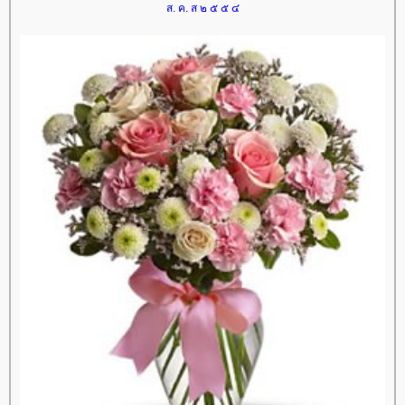
ส. ค. ส ๒ ๕ ๕ ๔