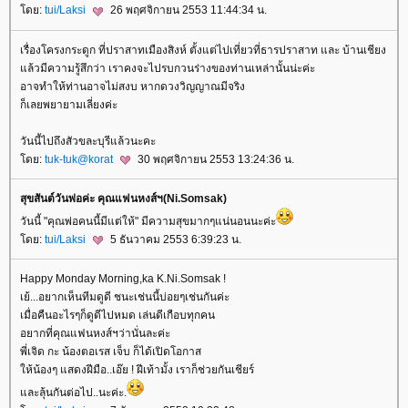
ดย:
tui/Laksi
26 พฤศจิกายน 2553 11:44:34 น.
เรื่องโครงกระดูก ที่ปราสาทเมืองสิงห์ ตั้งแต่ไปเที่ยวที่ธารปราสาท และ บ้านเชียง
ล้วมีความรู้สึกว่า เราคงจะไปรบกวนร่างของท่านเหล่านั้นน่ะค่ะ
อาจทำให้ท่านอาจไม่สงบ หากดวงวิญญาณมีจริง
ก็เลยพยายามเลี่ยงค่ะ
วันนี้ไปถึงสัวขละบุรีแล้วนะคะ
ดย:
tuk-tuk@korat
30 พฤศจิกายน 2553 13:24:36 น.
สุขสันต์วันพ่อค่ะ คุณแฟนหงส์ฯ(Ni.Somsak)
วันนี้ "คุณพ่อคนนี้มีแต่ให้" มีความสุขมากๆแน่นอนนะค่ะ
ดย:
tui/Laksi
5 ธันวาคม 2553 6:39:23 น.
Happy Monday Morning,ka K.Ni.Somsak !
เย้...อยากเห็นทีมดูดี ชนะเช่นนี้บ่อยๆเช่นกันค่ะ
เมื่อคืนอะไรๆก็ดูดีไปหมด เล่นดีเกือบทุกคน
อยากที่คุณแฟนหงส์ฯว่านั่นละค่ะ
พี่เจิด กะ น้องตอเรส เจ็บ ก็ได้เปิดโอกาส
ห้น้องๆ แสดงฝีมือ..เอ๊ย ! ฝีเท้ามั้ง เราก็ช่วยกันเชียร์
ละลุ้นกันต่อไป..นะค่ะ.