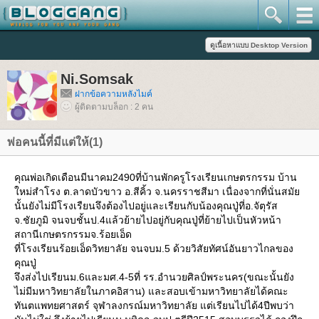
Ni.Somsak
ฝากข้อความหลังไมค์
ผู้ติดตามบล็อก : 2 คน
พ่อคนนี้ที่มีแต่ให้(1)
คุณพ่อเกิดเดือนมีนาคม2490ที่บ้านพักครูโรงเรียนเกษตรกรรม บ้าน
หม่สำโรง ต.ลาดบัวขาว อ.สีคิ้ว จ.นครราชสีมา เนื่องจากที่นั่นสมั
นั้นยังไม่มีโรงเรืยนจึงต้องไปอยู่และเรียนกับน้องคุณปู่ที่อ.จัตุรัส
จ.ชัยภูมิ จนจบชั้นป.4แล้วย้ายไปอยู่กับคุณปู่ที่ย้ายไปเป็นหัวหน้า
สถานีเกษตรกรรมจ.ร้อยเอ็ด
ที่โรงเรียนร้อยเอ็ดวิทยาลัย จนจบม.5 ด้วยวิสัยทัศน์อันยาวไกลของ
คุณปู่
จึงส่งไปเรียนม.6และมศ.4-5ที่ รร.อำนวยศิลป์พระนคร(ขณะนั้นยัง
ไม่มีมหาวิทยาลัยในภาคอิสาน) และสอบเข้ามหาวิทยาลัยได้คณะ
ทันตแพทยศาสตร์ จุฬาลงกรณ์มหาวิทยาลัย แต่เรียนไปได้4ปีพบว่า