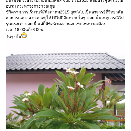
มันไม่ใช่ จึงย้ายไปเรียนม.มหิดล จบป.ตรีปี2515 สอบบรรจุได้ กองฝึก
อบรม กระทรวงสาธารณสุข
ชีวิคราชการเริ่มวันที่7สิงหาคม2515 ถูกส่งไปเป็นอาจารย์ที่วิทยาลั
สาธารณสุข จ.ยะลาอยู่ได้1ปีไม่มีอันตรายใดๆ ขณะนั้นเหตุการณืไม่
รุนแรงเท่าขณะนี้ แต่ก็มีข้อห้ามออกนอกเขตเทศบาลเมือง
เวลา18.00นถึง6.00น.
วันรุ่งขึ้น