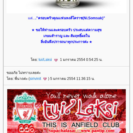
ด่...
."ครอบครัวคุณแฟนหงส์โคราช(Ni.Somsak)"
★
ขอให้ท่านและครอบครัว ประสบแต่ความสุข
เกษมสำราญ และ สัมฤทธิ์ผลใน
สิ่งอันพึงปรารถนาทุกประการค่ะ
★
ดย:
tui/Laksi
1 มกราคม 2554 0:54:25 น.
ขออภัย ไม่ทราบเลยค่ะ
ดย: พี่นาถค่ะ (
sirivinit
) 5 มกราคม 2554 11:36:15 น.