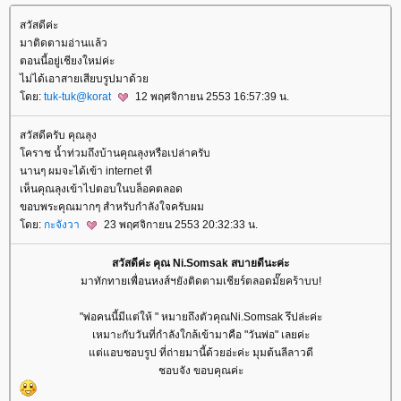
สวัสดีค่ะ
มาติดตามอ่านแล้ว
ตอนนี้อยู่เชียงใหม่ค่ะ
ไม่ได้เอาสายเสียบรูปมาด้ว
ดย:
tuk-tuk@korat
12 พฤศจิกายน 2553 16:57:39 น.
สวัสดีครับ คุณลุง
คราช น้ำท่วมถึงบ้านคุณลุงหรือเปล่าครับ
นานๆ ผมจะได้เข้า internet ที
เห็นคุณลุงเข้าไปตอบในบล็อคตลอด
ขอบพระคุณมากๆ สำหรับกำลังใจครับผม
ดย:
กะจังวา
23 พฤศจิกายน 2553 20:32:33 น.
สวัสดีค่ะ คุณ Ni.Somsak สบายดีนะค่ะ
มาทักทายเพื่อนหงส์ฯยังติดตามเชียร์ตลอดมั๊ยคร้าบบ!
"พ่อคนนี้มีแต่ให้ " หมายถึงตัวคุณNi.Somsak รึปล่ะค่ะ
เหมาะกับวันที่กำลังใกล้เข้ามาคือ "วันพ่อ" เลยค่ะ
ต่แอบชอบรูป ที่ถ่ายมานี้ด้วยอ่ะค่ะ มุมต้นลีลาวดี
ชอบจัง ขอบคุณค่ะ