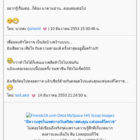
อยากรู้เรื่องต่อ...ก็ต้อง มาตามอ่าน...ตอนสองต่อไป
ดย: นาถค่ะ (
sirivinit
) 10 ธันวาคม 2553 15:30:48 น.
เพื่อนหงส์ฯโคราช เป็นงัยบ้างคร้าบบบบ...
ังเสียดาย เสียใจ กับความพ่ายแพ้ ครั้งล่าสุดอยู่มั๊ยคร้าบ!!!
กว่าทำใจได้ก็เล่นเอาเพลียหัวใจไปเช่นกัน
ม้จะเคยเจอแบบนี้บ่อยครั้ง จนชาชิน ก็ยังไม่เข็ด555
ังเชียร์ต่อไปตลอดกาล แล้วเชียร์ด้วยกันตลอดไปนะค่ะคุณแฟนหงส์โคราช....
ดย:
tui/Laksi
14 ธันวาคม 2553 21:24:50 น.
"มีความสุขในเทศกาลวันคริสมาสค่ะคุณ แฟนหงส์โคราช"
ไม่ค่อยได้เขียนถึงจริงๆค่ะเพราะความรู้สึกที่เก็บกดมาก
สงสารและเห็นใจ ทีม Liverpoolก็ใช่