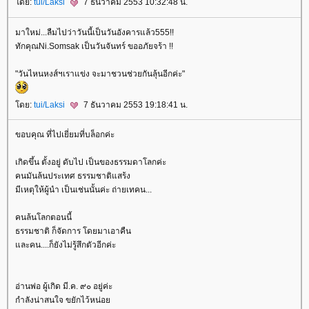
ดย:
tui/Laksi
7 ธันวาคม 2553 10:32:48 น.
มาใหม่...ลืมไปว่าวันนี้เป็นวันอังคารแล้ว555!!
ทักคุณNi.Somsak เป็นวันจันทร์ ขออภัยจร้า !!
"วันไหนหงส์ฯเราแข่ง จะมาชวนช่วยกันลุ้นอีกค่ะ"
ดย:
tui/Laksi
7 ธันวาคม 2553 19:18:41 น.
ขอบคุณ ที่ไปเยี่ยมที่บล็อกค่ะ
เกิดขึ้น ตั้งอยู่ ดับไป เป็นของธรรมดาโลกค่ะ
คนมันล้นประเทศ ธรรมชาติแสร้ง
มีเหตุให้ผู้นำ เป็นเช่นนั้นค่ะ ถ่ายเทคน...
คนล้นโลกตอนนี้
ธรรมชาติ ก็จัดการ โดยมาเอาคืน
ละคน....ก็ยังไม่รู้สึกตัวอีกค่ะ
อ่านพ่อ ผู้เกิด มี.ค. ๙๐ อยู่ค่ะ
กำลังน่าสนใจ ขยักไว้หน่อ