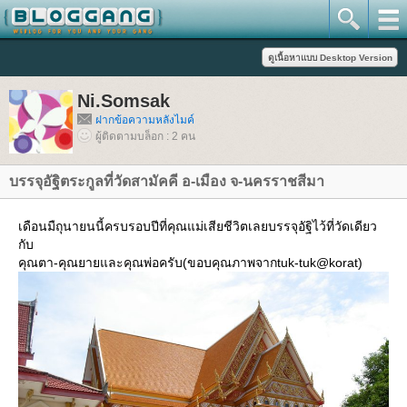
Ni.Somsak
ฝากข้อความหลังไมค์
ผู้ติดตามบล็อก : 2 คน
บรรจุอัฐิตระกูลที่วัดสามัคคี อ-เมือง จ-นครราชสีมา
เดือนมืถุนายนนี้ครบรอบปีที่คุณแม่เสียชีวิตเลยบรรจุอัฐิไว้ที่วัดเดียว
กับ
คุณตา-คุณยายและคุณพ่อครับ(ขอบคุณภาพจากtuk-tuk@korat)