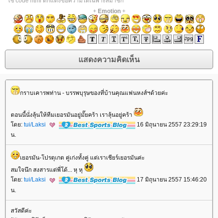
*ใช้ code html ตกแต่งข้อความได้เฉพาะสมาชิก
+
Emotion
+
กราบเคารพท่าน - บรรพบุรุษของที่บ้านคุณแฟนหงส์ฯด้วยค่ะ
ตอนนี้นั่งลุ้นให้ทีมเยอรมันอยู่มั๊ยคร้า เราลุ้นอยู่คร้า
ดย:
tui/Laksi
16 มิถุนายน 2557 23:29:19
น.
เยอรมัน-โปรตุเกต คู่เก่งทั้งคู่ แต่เราเชียร์เยอรมันค่ะ
สมใจนึก สงสารแต่พี่โด้... หุ หุ
ดย:
tui/Laksi
17 มิถุนายน 2557 15:46:20
น.
สวัสดีค่ะ