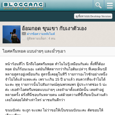
อ้อมกอด ขุนเขา กับเงาตัวเอง
ฝากข้อความหลังไมค์
ผู้ติดตามบล็อก : 4 คน
ไอศครีมทอด แบบง่ายๆ และมั่วๆเอา
หน้าร้อนทีไร นึกถึงไอศครีมทอด ทำไมไม่รู้เหมือนกันค่ะ ทั้งที่ก็ต้อง
ทอด มันก็ร้อนเนอะ แต่มันก็พิสดารกว่ากินไอติมเปล่าๆ ที่เคยเห็นๆมี
หลายสูตรอยู่เหมือนกัน สูตรนี้เคยดูในทีวี รายการอะไรซักอย่างหนึ่ง
จำไม่ได้แล้วแหละค่ะ เพราะเกิน 15 ปี มาแล้ว สมควรที่จะจำไม่ได้
นะคะ หุหุ รายการนั้นไปสัมภาษณ์คุณพรหมพร ผู้ประกาศช่อง 5 น่ะ
ค่ะ เธอทำไอศครีมทอดแบบง่ายๆ เลยจำมาตั้งแต่บัดนั้น เคยทำอยู่
หลายครั้ง ฝรั่งที่นี่ชอบกันหลายคน แต่ด้วยความที่ขี้เกียจเป็นส่วนตัว
เลยไม่ค่อยได้ทำเท่าไหร่ มาชมกันดีกว่า
ขนมปังค่ะ จะถูก จะแพง ไม่ว่าขอให้เป็นขนมปังนะคะ ตัดขอบให้