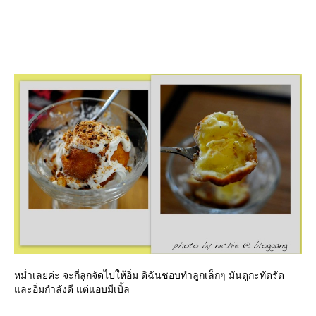
หม่ำเลยค่ะ จะกี่ลูกจัดไปให้อิ่ม ดิฉันชอบทำลูกเล็กๆ มันดูกะทัดรัด
ละอิ่มกำลังดี แต่แอบมีเบิ้ล