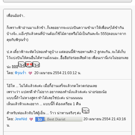
เพื่อนอ้อจ๋า..
ก็เพราะฟ้าอ่านมาแล้วขำ..ก็เลยอยากจะแบ่งปันความขำมาให้เพื่อนๆได้ขำกัน
บ้างจ้ะ..แอ๊ะๆ!!แล้วคนที่บ้านต้องใช้ไม้ตายหรือไม้เป็นกันละจ้ะ 555(ตอบมาจาก
คุยกับพิรุณร่ำ)
ป.ล เดี๋ยวฟ้าจะหัดไปลองทำดูบ้าง แต่ตอนนี้ฟ้าขอทานสัก 2 ลูกละกัน..จะได้เก็บ
ไว้แบ่งปันให้คนอื่นได้ทานมั่งเนอะ..อื้อฮือ!!อร่อยเสียด้วย เพื่อนเรานี่เก่งไม่ยอกเล
น่ะ อิอิอิ
ดย:
พิรุณร่ำ
20 เมษายน 2554 21:03:12 น.
อ้โห ... ไม่ได้แล้วล่ะค่ะ เมื่อกี้อ่านเสร็จแล้วกดโหวตก่อนเล
เพราะว่า แปลกดี ทำไม่ยาก อยากลองทำมั่งแล้วล่ะค่ะ น่าอร่อยเน้อ
บบนี้ถ้าไม่หวงสูตร ทำได้เลยใช่ป่ะค่ะ น่านนนนน
เห็นแล้วหิวและอยาก ... แบบนี้ก็ ต้องเตรียม 1 คืน
สำหรับห่อแล้วจับใส่ตู้เย็น ... ว้าว น่าทานจริงๆ ค่ะ
ดย:
JewNid
20 เมษายน 2554 21:43:16
น.