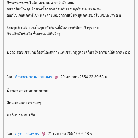
กีซซซซซซซซ ไอติมทอดดดด น่ารักจังเลยค่ะ
อยากชิมบ้างๆๆ ยิ่งช่วงนี้อากาศร้อนตับแล่บๆจริงๆน่ะแหละค่ะ
ออกไปเจอแดดทีไขมันละลายเลยจิ่กลายเป็นหมูแดดเดียวไปเลยนะเรา อิ อิ
ร้อนๆแล้วได้อะไรเย็นๆมาดับร้อนนี่มันสวรรค์ชัดๆจริงๆนะคะ
กินแล้วมันชื่นใจ ชื่นอารมณ์ดีจริงๆ
ปอลิง ชอบเข้ามาบล็อคนี้ค่ะเพราะแค่เข้ามาดูรูสวยๆก็ทำให้อารมณ์ดีแล้วค่ะ อิ อิ
ดย:
อ้อมกอดของความเหงา
20 เมษายน 2554 22:39:53 น.
ป๊าดดดดดดดดดดดดดดด
สีตอนทอดอ่ะ สวยสุดๆ
น่ากินมากเลยครับ
ดย:
อสูรกายไทฟอน
21 เมษายน 2554 0:04:18 น.