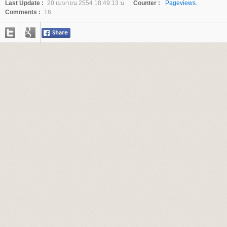
Last Update :
20 เมษายน 2554 18:49:13 น.
Counter :
Pageviews.
Comments :
16