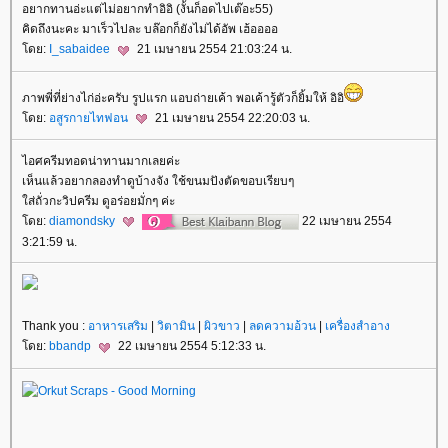
อยากทานอ่ะแต่ไม่อยากทำอิอิ (งั้นก็อดไปเต๊อะ55)
คิดถึงนะคะ มาเร็วไปละ บล๊อกก็ยังไม่ได้อัพ เฮ้ออออ
ดย:
I_sabaidee
21 เมษายน 2554 21:03:24 น.
ภาพพี่ที่ย่างไก่อ่ะครับ รูปแรก แอบถ่ายเค้า พอเค้ารู้ตัวก็ยิ้มให้ อิอิ
ดย:
อสูรกายไทฟอน
21 เมษายน 2554 22:20:03 น.
ไอศครีมทอดน่าทานมากเลยค่ะ
เห็นแล้วอยากลองทำดูบ้างจัง ใช้ขนมปังตัดขอบเรียบๆ
ส่ถั่วกะวิปครีม ดูอร่อยมั่กๆ ค่ะ
ดย:
diamondsky
22 เมษายน 2554
3:21:59 น.
Thank you :
อาหารเสริม
|
วิตามิน
|
ผิวขาว
|
ลดความอ้วน
|
เครื่องสำอาง
ดย:
bbandp
22 เมษายน 2554 5:12:33 น.