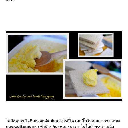
ไม่มีสคูปตักไอติมหรอกค่ะ ช้อนอะไรก็ได้ เสยขึ้นไปเลยยย วางแหมะ
บนขนมปังแผ่นแรก ทำมือขยุ้มๆหน่อยนะคะ ไม่ได้ถ่ายรูปตอนถือ