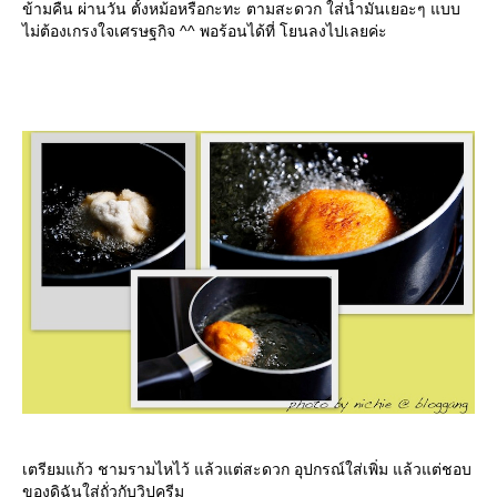
ข้ามคืน ผ่านวัน ตั้งหม้อหรือกะทะ ตามสะดวก ใส่น้ำมันเยอะๆ แบบ
ไม่ต้องเกรงใจเศรษฐกิจ ^^ พอร้อนได้ที่ โยนลงไปเลยค่ะ
เตรียมแก้ว ชามรามไหไว้ แล้วแต่สะดวก อุปกรณ์ใส่เพิ่ม แล้วแต่ชอบ
ของดิฉันใส่ถั่วกับวิปครีม