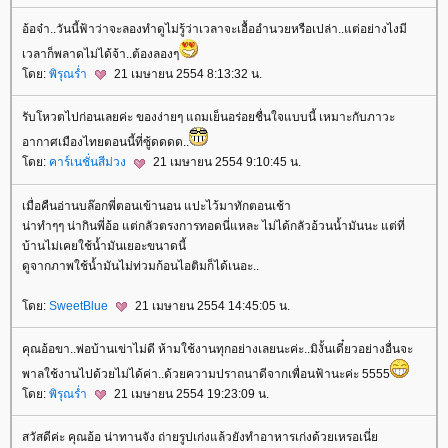
อ้อจ๋า..วันนี้ฟ้าว่าจะลองทำดูไม่รู้ว่าเวลาจะเอื้ออำนวยหรือเปล่า..แต่อย่างไงมี
เวลาก็พลาดไม่ได้จ้า..ต้องลองๆ
ดย:
พิรุณร่ำ
21 เมษายน 2554 8:13:32 น.
รับโหวตไปก่อนเลยค่ะ ของง่ายๆ แถมเย็นอร่อยชื่นใจแบบนี้ เหมาะกับภาวะ
อากาศเมืองไทยตอนนี้ที่ซู้ดดดด..
ดย:
คาร์เนชั่นสีม่วง
21 เมษายน 2554 9:10:45 น.
เมื่อคืนอ่านบล๊อกพี่ตอนเข้านอน แปะไว้มาทักตอนเช้า
น่าทำๆๆ น่ากินพี่อ้อ แต่กลัวตรงการทอดนี่แหละ ไม่ได้กลัวอ้วนน้ำมันนะ แต่ที่
บ้านไม่เคยใช้น้ำมันเยอะขนาดนี้
ดูจากภาพใช้น้ำมันไม่ท่วมก้อนไอติมก็ได้เนอะ..
ดย:
SweetBlue
21 เมษายน 2554 14:45:05 น.
คุณอ้อขา..พ่อบ้านเข่าไม่ดี ห้ามใช้งานทุกอย่างเลยนะค่ะ..มิงั้นเดี๋ยวอย่างอื่นจะ
พาลใช้งานไปด้วยไม่ได้ค่า..ด้วยความปราถนาดีจากเพื่อนฟ้านะค่ะ 5555
ดย:
พิรุณร่ำ
21 เมษายน 2554 19:23:09 น.
สวัสดีค่ะ คุณอ้อ น่าทานจัง ถ่ายรูปเก่งแล้วยังทำอาหารเก่งด้วยเหรอเนี่