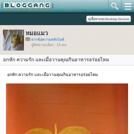
หมอแมว
ฝากข้อความหลังไมค์
ผู้ติดตามบล็อก : 15 คน
อกหัก ความรัก และเมื่อวานคุณกินอาหารอร่อยไหม
อกหัก ความรัก และเมื่อวานคุณกินอาหารอร่อยไหม