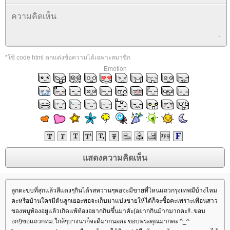
*ใช้ code html ตกแต่งข้อความได้เฉพาะสมาชิก
Emotion
ลูกตะขบที่สุกแล้วสีแดงๆกินได้รสหวานๆพอจะมีขายที่ไหนแถวกรุงเทพมีบ้างไหม
คะหรือบ้านใครมีต้นลูกเยอะพอจะเก็บมาแบ่งขายให้ได้ก็จะซื้อคะเพราะเพื่อนสาว
ของหนูท้องอยูแล้วเกิดแพ้ท้องอยากกินขึ้นมาคัะ(อยากกินม้ากมากคะ!!..ขอบ
อก!)ขอแถวกทม.ใกล้ๆบางนาก็จะดีมากนะคะ ขอบพระคุณมากคะ ^_^