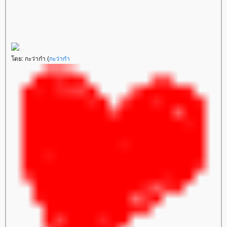
ดย: กะว่าก๋า (
กะว่าก๋า