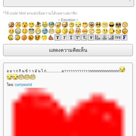
*ใช้ code html ตกแต่งข้อความได้เฉพาะสมาชิก
+
Emotion
+
อ ย า ก กิ น ข้ า ว มั น ไ ก่.................มาาาาาาาาาาาากกกกกกกกกกกกกก
ดย:
currywurst