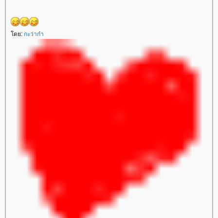
ดย:
กะว่าก๋า