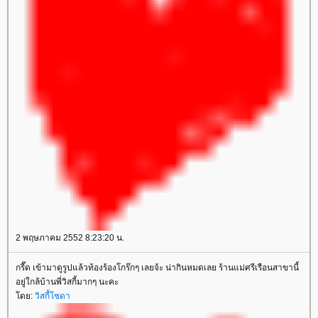
2 พฤษภาคม 2552 8:23:20 น.
กรี๊ด เข้ามาดูรูปแล้วท้องร้องโกร๊กๆ เลยจ้ะ น่ากินหมดเลย ร้านแม่ศรีเรือนสาขานี้
อยู่ใกล้บ้านพี่วิสกี้มากๆ นะคะ
ดย:
วิสกี้โซดา