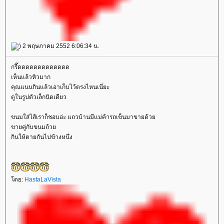
) 2 พฤษภาคม 2552 6:06:34 น.
กรี๊ดดดดดดดดดดดดด
เห็นแล้วหิวมาก
คุณแนนกินแล้วเอาเก็บไว้ตรงไหนเนี่ยะ
ดูในรูปตัวเล็กนิดเดียว
ขนมใส่ไส้เราก็ชอบอ่ะ แถวบ้านมีแม่ค้ารถเข็นมาขายด้ว
ขายคู่กับขนมถ้ว
กินให้ตายกันไปข้างหนึ่ง
ดย:
HastaLaVista