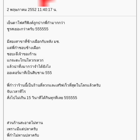
2 พฤษภาคม 2552 11:40:17 น.
เย็นตาโฟศรีพิงค์ถูกปากพี่ก๋ามากกว่า
ชูรสเยอะกว่าครับ 555555
มีสองสาขาที่ช้างเผือกกับหลัง มช.
ต่พี่ก๋าชอบช้างเผือก
ชอบเจ๊เจ้าของร้าน
กจะตะโกนโหวกเหวก
ล้วน่าทึ่งมากว่าจำได้ยังไง
ออเดอร์มาทีเป็นสิบชาม 555
พี่ก๋าว่าร้านนี้เป็นร้านที่ลวกและเสริฟเร็วที่สุดในโลกแล้วครับ
จับเวลาทีไร
สั่งไปไม่เกิน 15 วินาทีได้กินทุกทีเลย 555555
ส่วนร้านสะอาดไม่ทาน
เพราะมีแต่ปลาครับ
พี่ก๋าไม่ทานปลาครับ