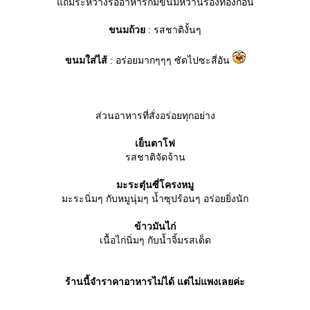
ถมระหว่างรออาหารก็มีขนมหวานรองท้องก่อน
ขนมถ้ว
: รสชาติงั้นๆ
ขนมใส่ไส้
: อร่อยมากๆๆๆ ซัดไปซะสี่อัน
ส่วนอาหารที่สั่งอร่อยทุกอย่าง
เย็นตาโฟ
รสชาติจัดจ้าน
มะระตุ๋นซี่โครงหมู
มะระนิ่มๆ กับหมูนุ่มๆ น้ำซุปร้อนๆ อร่อยยิ่งนัก
ข้าวมันไก่
เนื้อไก่นิ่มๆ กับน้ำจิ้มรสเด็ด
ร้านนี้จำราคาอาหารไม่ได้ แต่ไม่แพงเลยค่ะ