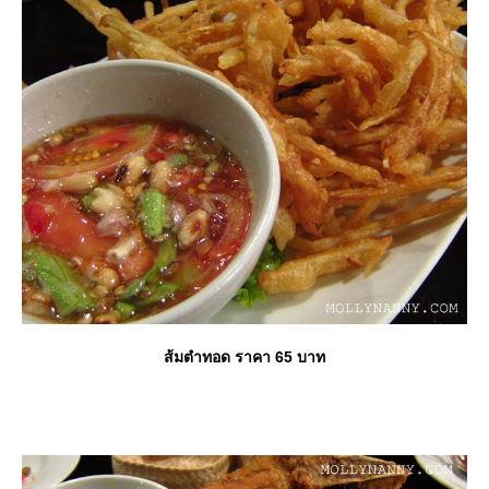
ส้มตำทอด ราคา 65 บาท