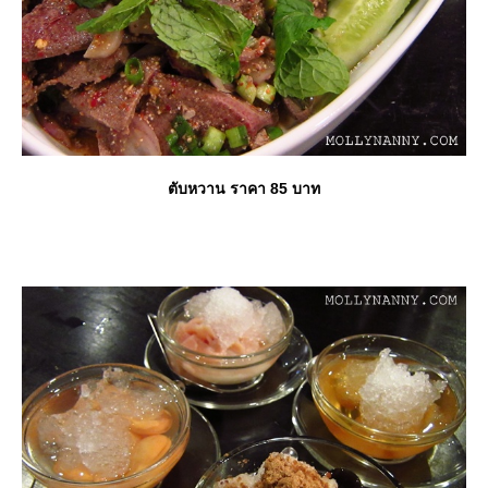
ตับหวาน ราคา 85 บาท