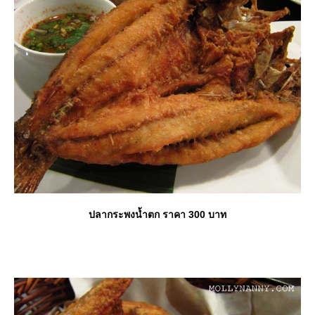
ปลากระพงน้ำตก ราคา 300 บาท