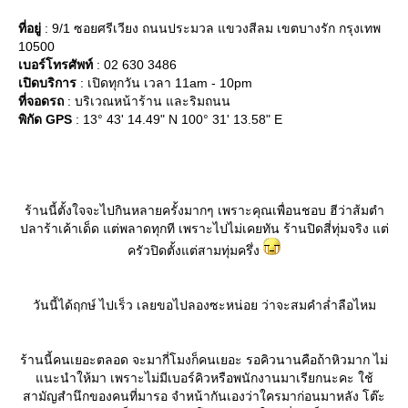
ที่อยู่
: 9/1 ซอยศรีเวียง ถนนประมวล แขวงสีลม เขตบางรัก กรุงเทพ
10500
เบอร์โทรศัพท์
: 02 630 3486
เปิดบริการ
: เปิดทุกวัน เวลา 11am - 10pm
ที่จอดรถ
: บริเวณหน้าร้าน และริมถนน
พิกัด GPS
: 13° 43' 14.49" N 100° 31' 13.58" E
ร้านนี้ตั้งใจจะไปกินหลายครั้งมากๆ เพราะคุณเพื่อนชอบ ฮีว่าส้มตำ
ปลาร้าเค้าเด็ด แต่พลาดทุกที เพราะไปไม่เคยทัน ร้านปิดสี่ทุ่มจริง แต่
ครัวปิดตั้งแต่สามทุ่มครึ่ง
วันนี้ได้ฤกษ์ ไปเร็ว เลยขอไปลองซะหน่อย ว่าจะสมคำล่ำลือไหม
ร้านนี้คนเยอะตลอด จะมากี่โมงก็คนเยอะ รอคิวนานคือถ้าหิวมาก ไม่
นะนำให้มา เพราะไม่มีเบอร์คิวหรือพนักงานมาเรียกนะคะ ใช้
สามัญสำนึกของคนที่มารอ จำหน้ากันเองว่าใครมาก่อนมาหลัง โต๊ะ