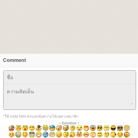
Comment
*ใช้ code html ตกแต่งข้อความได้เฉพาะสมาชิก
+
Emotion
+