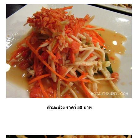
ตำมะม่วง ราคา่ 50 บาท