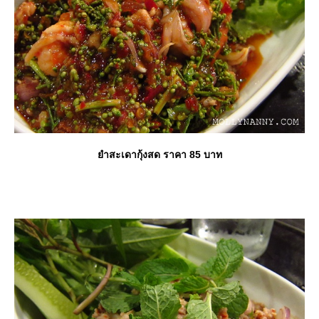
ำสะเดากุ้งสด ราคา 85 บาท