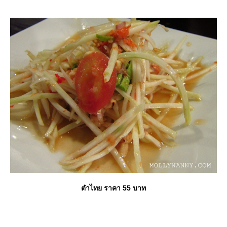
ตำไทย ราคา 55 บาท