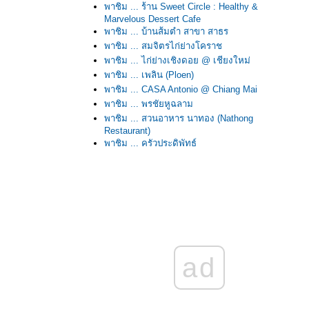
พาชิม ... ร้าน Sweet Circle : Healthy &
Marvelous Dessert Cafe
พาชิม ... บ้านส้มตำ สาขา สาธร
พาชิม ... สมจิตรไก่ย่างโคราช
พาชิม ... ไก่ย่างเชิงดอย @ เชียงใหม่
พาชิม ... เพลิน (Ploen)
พาชิม ... CASA Antonio @ Chiang Mai
พาชิม ... พรชัยหูฉลาม
พาชิม ... สวนอาหาร นาทอง (Nathong
Restaurant)
พาชิม ... ครัวประดิพัทธ์
พาชิม ... Le Lerd @ Sydney
พาชิม ... ลองดู
พาชิม ... เรือนอาหารทะเล "วังมุข"
พาชิม ... ส้มตำปูม้า ป้าประไพ @ พัทยา พร้อมข้อ
ควรระวัง!
พาชิม ... อบอร่อ
พาชิม ... แพสุวรรณรัตน์ @ ตลาดน้ำดอนหวา
ad
พาชิม ... Le Cafe @ Siam Square Soi 9
พาชิม ... อิ่มอร่อยโต้รุ่ง 55 โภชนา
พาชิม ... เค้กอร่อยๆ @ Furama Chiang Mai Hotel
พาชิม ... Mei Jiang Hong Kong Style @