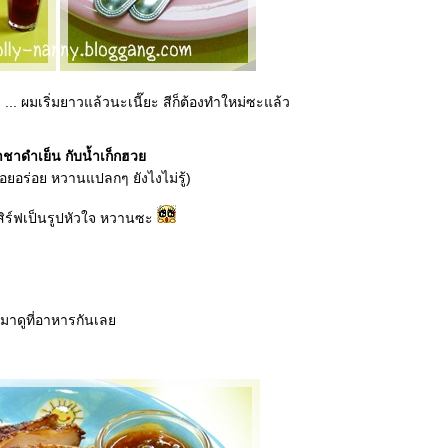
... ผมเริ่มยาวแล้วนะเนี๊ยะ สีก็ต้องทำใหม่ซะแล้ว
ำชาดำเย็น กับน้ำเก็กฮว
่อยอร่อย หวานแปลกๆ ยังไงไม่รู้)
เสิร์ฟเป็นรูปหัวใจ หวานซะ
มาดูที่อาหารกันเล