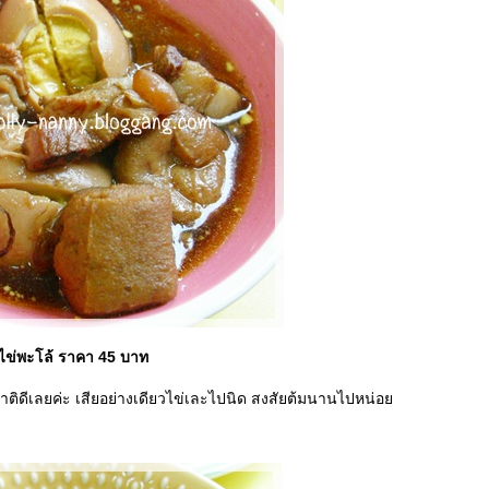
ไข่พะโล้ ราคา 45 บาท
รสชาติดีเลยค่ะ เสียอย่างเดียวไข่เละไปนิด สงสัยต้มนานไปหน่อ