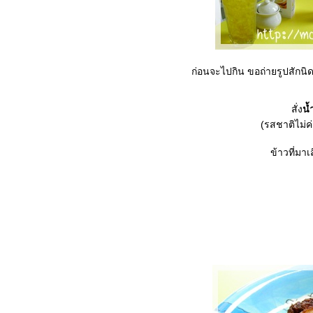
ก่อนจะไปกิน ขอถ่ายรูปสักนิด 
สั่ง
น้
(รสชาติไม่ค
ข้าวที่มา