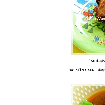
ไก่อบจิ้มน
รสชาติโอเคเลยค่ะ เนื้อน