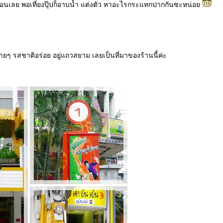
แรงก่อนเลย พอเที่ยงปุ๊ปก็อาบน้ำ แต่งตัว หาอะไรกระแทกปากกันซะหน่อ
ๆ รสชาติอร่อย อยู่แถวสยาม เลยเป็นที่มาของร้านนี้ค่ะ