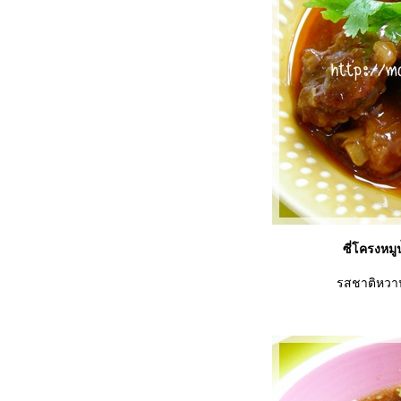
ซี่โครงหม
รสชาติหวาน