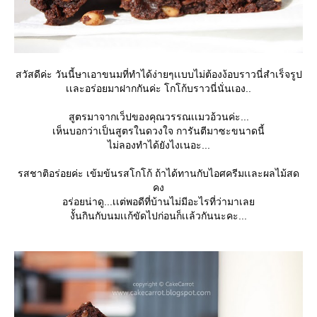
สวัสดีค่ะ วันนี้ษาเอาขนมที่ทำได้ง่ายๆเเบบไม่ต้องง้อบราวนี่สำเร็จรูป
เเละอร่อยมาฝากกันค่ะ โกโก้บราวนี่นั่นเอง..
สูตรมาจากเว็ปของคุณวรรณเเมวอ้วนค่ะ...
เห็นบอกว่าเป็นสูตรในดวงใจ การันตีมาซะขนาดนี้
ไม่ลองทำได้ยังไงเนอะ...
รสชาติอร่อยค่ะ เข้มข้นรสโกโก้ ถ้าได้ทานกับไอศครีมเเละผลไม้สด
คง
อร่อยน่าดู...เเต่พอดีที่บ้านไม่มีอะไรที่ว่ามาเล
งั้นกินกับนมเเก้ขัดไปก่อนก็เเล้วกันนะคะ...