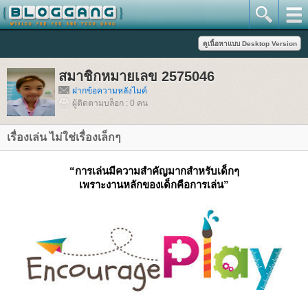
สมาชิกหมายเลข 2575046
ฝากข้อความหลังไมค์
ผู้ติดตามบล็อก : 0 คน
เรื่องเล่น ไม่ใช่เรื่องเล็กๆ
“
การเล่นมีความสำคัญมากสำหรับเด็กๆ
เพราะงานหลักของเด็กคือการเล่น
”