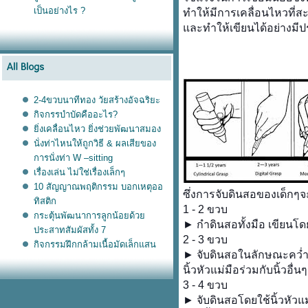
เป็นอย่างไร ?
ทำให้มีการเคลื่อนไหวที่ส
ละทำให้เขียนได้อย่างมีป
2-4ขวบนาทีทอง วัยสร้างอัจฉริยะ
กิจกรรบำบัดคืออะไร?
ิ่งเคลื่อนไหว ยิ่งช่วยพัฒนาสมอง
นั่งท่าไหนให้ถูกวิธี & ผลเสียของ
การนั่งท่า W –sitting
เรื่องเล่น ไม่ใช่เรื่องเล็กๆ
10 สัญญาณพฤติกรรม บอกเหตุออ
ซึ่งการจับดินสอของเด็กๆจะ
ทิสติก
1 - 2 ขวบ
กระตุ้นพัฒนาการลูกน้อยด้ว
► กำดินสอทั้งมือ เขียนโ
ประสาทสัมผัสทั้ง 7
2 - 3 ขวบ
กิจกรรมฝึกกล้ามเนื้อมัดเล็กแสน
► จับดินสอในลักษณะคว่ำ
สนุก
นิ้วหัวแม่มือร่วมกับนิ้วอื่
รู้หรือไม่ว่าการจับดินสอที่ถูกต้อง
3 - 4 ขวบ
เป็นอย่างไร ?
► จับดินสอโดยใช้นิ้วหัวแม่ม
การฝึกสอนเด็ก ก็เหมือนกับการ