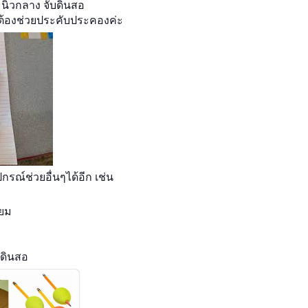
ละนิ้วกลาง จับดินสอ
ก็ต้องช่วยประคับประคองค่ะ
กรณ์ช่วยอื่นๆได้อีก เช่น
่ยม
ยดินสอ