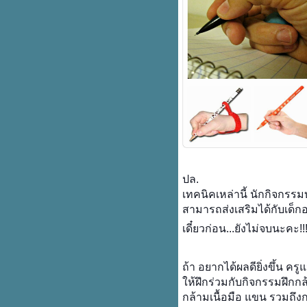
ปล.
เทคนิคเหล่านี้ นักกิจกรร
สามารถส่งเสริมได้กับเด็
เดี๋ยวก่อน...ยังไม่จบนะคะ!!
ถ้า อยากได้ผลดียิ่งขึ้น ค
ห้ฝึกร่วมกับกิจกรรมฝึกกล้
กล้ามเนื้อมือ แขน รวมถึงก