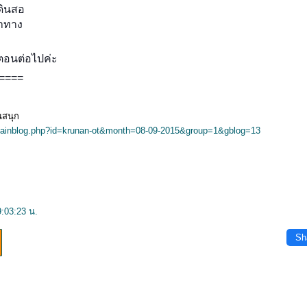
ดินสอ
่าทาง
ตอนต่อไปค่ะ
====
นสนุก
ainblog.php?id=krunan-ot&month=08-09-2015&group=1&gblog=13
9:03:23 น.
Sh