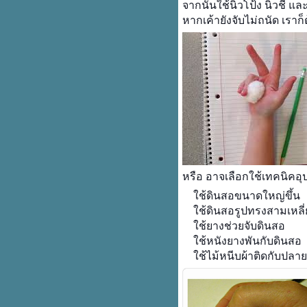
จากนั้นใช้นิ้วโป้ง นิ้วชี้ แ
หากเค้ายังจับไม่ถนัด เรา
หรือ อาจเลือกใช้เทคนิคอุป
ช้ดินสอขนาดใหญ่ขึ้น
ช้ดินสอรูปทรงสามเหลี
ช้ยางช่วยจับดินสอ
ช้หนังยางพันกับดินสอ
ช้ไม้หนีบผ้าติดกับปลา