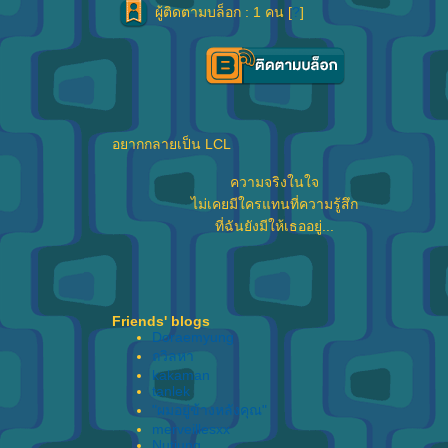
ผู้ติดตามบล็อก : 1 คน [
?
]
อยากกลายเป็น LCL
ความจริงในใจ
ไม่เคยมีใครแทนที่ความรู้สึก
ที่ฉันยังมีให้เธออยู่...
Friends' blogs
Doraemyung
ถวิลหา
kakaman
tanlek
"ผมอยู่ข้างหลังคุณ"
merveillesxx
Nutjung