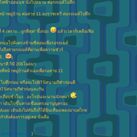
ถไฟฟ้าอ่อนนุช นั่งไปสยาม ต่อรถเมล์ไปตึก
งหน้าหมู่บ้าน ต่อสาย 11 ลงราชเทวี ต่อรถเมล์ไปตึก
่ 4 เพราะ...ถูกที่สุด! ขี้งกอ่ะ
ล้วเวลาก็เหลือเฟือ
มถนนไปฝั่งตรงข้ามซีคอนเพื่อรอรถเมล์
ถึงสายรถเมล์ที่ผ่านเพื่อความชัวร์
้...
)
0นาที ก็มี 206โผล่มา
งที่หน้าหมู่บ้านตัวเองเพื่อรอสาย 11
าจะไปตึกก่อน หรือจะไปBTSสนามกีฬาก่อนดี
ปBTSสนามกีฬาก่อนละกัน
ลาเกือบชั่วโมง...อะไรมันจะนานนักหนา
า เดินไปขึ้นทางเชื่อมตรงมาบุญครอง
Music เดินยังไม่ทันถึงก็ได้ยินเสียงเพลงมาแต่ไกล
กำลังต้องการอยู่เลย นั่นคือ
.greenmusic.org
)