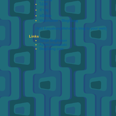
ไม้38
ข้าวตู
หมีเซอะ
Webmaster - BlogGang
[Add KajuakungWahaha's blog to your web]
Links
Sarah Brightman
Ayumi Hamasaki
BlogGang.com