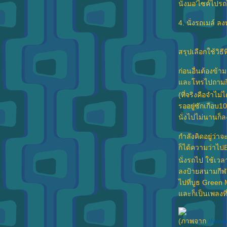
นั่งมอ'ไซค์ไปร
มะม่วงปั่น...
ต่างๆ...อีกละ
4. นั่งรถเมล์ ล
ต่างๆ...
นที่สุด... Mucha Project
ความคืบหน้า...
สรุปเลือกใช้วิธีที
เรา...
มื้อเที่ยงสุดหรูกับความคืบหน้า supervise
ก่อนอื่นต้องข้า
ได้ของถูกใจ...ม่วนหลา
ละโทรไปถามกิ่ง
เรื่อยเปื่อยจริงๆ
(ที่จริงคือจำไม่ได
ไม่มีอะไรทำ...ขอเล่าหน่อ
รออยู่ซักเกือบ1
การฝึกสอนจะเป็นอดีตในอีกแค่ 6 อาทิตย์
นั่งไปไม่นานก็ล
กำลังคิดอยู่ว่
ก็ได้ความว่าไ
นั่งรถไป ใช้เว
ลงป้ายสนามกีฬ
ไปที่บูธ Green 
ละก็เป็นเพลงที่
(ภาพจาก
//www