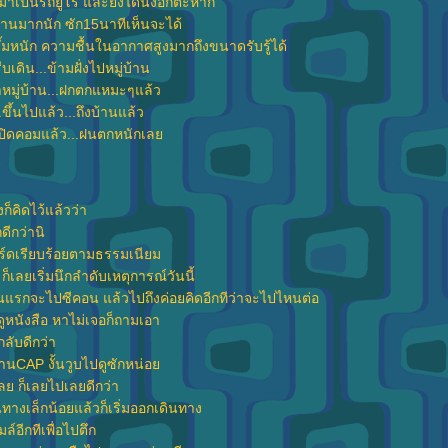
มาเป็นรถยูโร และยังได้นั่งอีกตะหาก
่นานมากนัก ซัก15นาทีเห็นจะได้
รึ้มหนัก ความชื้นในอากาศสูงมากถึงขนาดรับรู้ได้
เดิน...ข้ามฝั่งไปหมู่บ้าน
หมู่บ้าน...ฝกตกแหมะๆแล้ว
ขึ้นไปแล้ว...ถึงบ้านแล้ว
.เปิดคอมแล้ว...ฝนตกหนักเล
ก็คิดไว้แล้วว่า
ดีกว่านิ
ร์ดเรียบร้อยตามธรรมเนียม
ก็เลยเริ่มนึกลำดับเหตุการณ์วันนี้
ตอนแรกจะไปซีคอน แล้วไปถึงค่อยคิดอีกทีว่าจะไปไหนต่อ
ดูหนังสือ หาไม่เจอก็ถามเอา
กลับดีกว่า
านCAP งั้นวูบไปดูซักหน่อ
ลย ก็เลยไปเลยดีกว่า
างเล็กน้อยแล้วก็เริ่มออกเดินทาง
์อีกทีเพื่อไปตึก