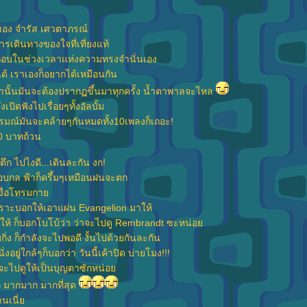
 ของ จำรัส เศวตาภรณ์
 การเดินทางของใจที่เที่ยงแท้
ะกอบในช่วงเวลาแห่งความทรงจำนั่นเอง
้ เราเองก็อยากได้เหมือนกัน
่านั้นมันจะต้องปรากฏขึ้นมาทุกครั้ง น้ำตาพาลจะไหล
งเปิดฟังไปเรื่อยๆทั้งอัลบั้ม
อารมณ์มันจะคล้ายๆกันหมดทั้ง10เพลงก็เถอะ!
0 บาทถ้วน
ปตึก ไปไงดี...เดินละกัน งก!
บกล ฟ้าก็ครึ้มๆเหมือนฝนจะตก
เหงื่อโทรมกา
าะบอกให้เอาแผ่น Evangelion มาให้
ให้ ก็บอกโบโบ้ว่า ว่าจะไปดู Rembrandt ซะหน่อ
่ง ก็กำลังจะไปพอดี งั้นไปด้วยกันละกัน
นั่งอยู่ใกล้ๆก็บอกว่า วันนี้เค้าปิด บ่ายโมง!!!
ห์จะไปดูให้เป็นบุญตาซักหน่อ
 มากมาก มากที่สุด
านเนี่