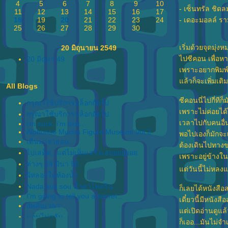
4
5
6
7
8
9
10
- เซ็นทรัล ชิดล
11
12
13
14
15
16
17
18
19
20
21
22
23
24
- เดอะมอลล์ ร
25
26
27
28
29
30
เริ่มด้วยจุดมุ่งห
20 มิถุนายน 2549
ไปซีคอน เพื่อหา
20 มิถุนา 49
เพราะอยากพิมพ์ไ
ล้วก็จะเพิ่มเติ
All Blogs
ซีคอนนี่ไปกี่ทีก
กรุณาใช้บริการบล็อกถัดไป
เพราะไม่ค่อยได
กรุณาใช้บริการบล็อกถัดไป
เวลาไปกับคนอื่น
i'm suck, i'm sick...
Alphonse Mucha Figure Museum Vol.2
พอไปเองก็มักจะ
เดินมาราธอน...
ต้องเดินไปทางข
ไปเสม็ด...แต่ไม่เห็นเสร็จเล
เพราะอยู่ข้างใ
ต่างๆ 24 มีนา 50
ต่วันนี้ไม่หลงแ
ผีหลอกในห้องน้ำ
Nada sou sou น้ำตาไหลริน...
ก็เลยได้หนังสือส
I'm going to tell you a secret...
เดี๋ยวนี้มีหนังส
อัพคั่นเวลา
ต่เปิดอ่านดูแล้ว
นอนไม่หลับ...
ก็เออ...มันไม่จ