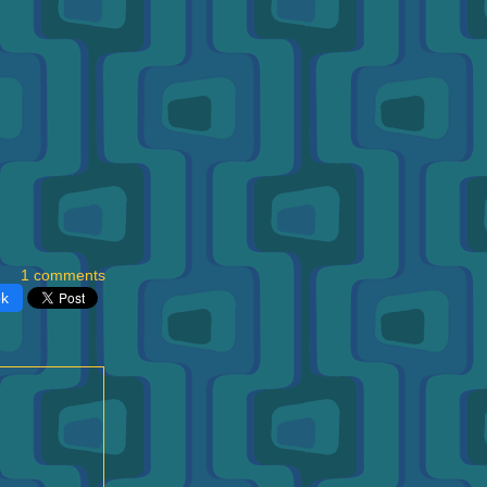
1 comments
ok