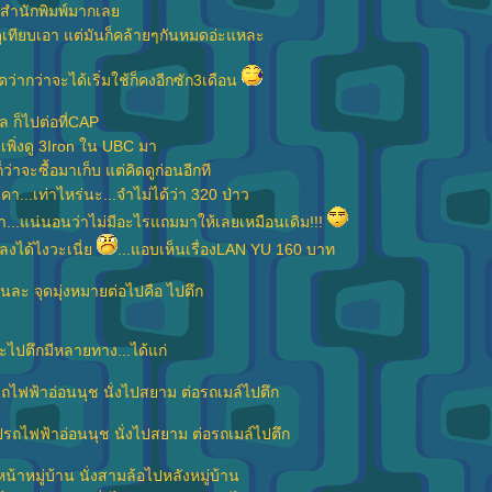
ยสำนักพิมพ์มากเล
ดดูเทียบเอา แต่มันก็คล้ายๆกันหมดอ่ะแหละ
คิดว่ากว่าจะได้เริ่มใช้ก็คงอีกซัก3เดือน
 ก็ไปต่อที่CAP
นเพิ่งดู 3Iron ใน UBC มา
ว่าจะซื้อมาเก็บ แต่คิดดูก่อนอีกที
คา...เท่าไหร่นะ...จำไม่ได้ว่า 320 ป่าว
..แน่นอนว่าไม่มีอะไรแถมมาให้เลยเหมือนเดิม!!!
ลงได้ไงวะเนี่
...แอบเห็นเรื่องLAN YU 160 บาท
อนละ จุดมุ่งหมายต่อไปคือ ไปตึก
จะไปตึกมีหลายทาง...ได้แก่
ไปรถไฟฟ้าอ่อนนุช นั่งไปสยาม ต่อรถเมล์ไปตึก
ไปรถไฟฟ้าอ่อนนุช นั่งไปสยาม ต่อรถเมล์ไปตึก
หน้าหมู่บ้าน นั่งสามล้อไปหลังหมู่บ้าน