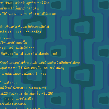
านช่วงระหว่างวันสุดท้ายพอดีด้ว
็มวัน แล้วเก็บตอนกลางคืน
ขึ้นก็ได้ นอกจากว่าทางห้างจะไม่ให้อ่ะนะ
ปเซ็นทรัล ชิดลม ก็ต้องยกเลิกไป
เหลือเยอะ...เยอะมากมากด้ว
นก่อน...
ันไหนมาก็ไปคันนั้น
ราชเทวี...ลงปุ๊บก็นึกว่า
ปพันทิบละกัน ไปไงอ่ะ เดินไปละกัน...งก!
ร้านที่เอกเคยไปซื้อแผ่นอ่ะ แต่เดินแล้วเดินอีกก็หาไม่เจอ
อทุกที หลังบันได้เลื่อนชั้นหนึ่ง เดินเข้าไปลึกๆ
ผ่น กล่องแบบแบน1แผ่น 3 กล่อง
บบ้านจริงๆละ
มล์ ก็รอได้2สาย 11 กับ ปอ.พ.23
 ปอ.พ.23 รึเปล่านะ ชักไม่แน่ใจ หรือ 25)
าก ประมาณชั่วโมงนึง
รถฝั่งนี้ติดมากมาก