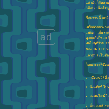
คนเดียวก็เสียว...เอ้ย...ซึ้งได้ : The Village
ล้วมันก็มีหลา
Album
ก็ต้องมานั่งเปิ
อัพเดทชีวิตประจำวันที่2 ธ.ค.
ไปทะเลหน้าหนาว
ซื้อมาวันนี้ แต่
ตามหามะม่วงในตำนาน
ได้กลับบ้านเร็ว...เปลี่ยนธีมเล่น
เสร็จจากดวงกมล
อ้วน-ดำ
เผอิญว่าเมื่อวา
ad
ช๊อป(กระเป๋าตังค์)กระจุย งานหนังสือ
ดูจบแล้วก็ชอบ ก็
ปรเจ็คต์ยาวข้ามชาติ
พอไปดูที่ร้าน รา
เราไม่รุ้จักกัน แล้วคุณมาทำร้ายผมทำไม...
ของ UNITED ทำ.
ที่ทำงาน
ล้วมันจะไปซื้อ
จีบเราที...
ต่างๆ
ก็หมดธุระที่ซีค
ต่างๆ 29 ก.ค. 49
อ๊าดเอ็ดสามสี่
จากซีคอนวิธีที่
ส่วนที่ขาดหายไป...
20 มิถุนา 49
1. นั่งแท๊กซี่ 
19 มิถุนา 49
ฝัน...
2. นั่งมอ'ไซค์ 
เพื่อนเก่า
3. นั่งรถเมล์ ลง
อย่างนี้ดีแล้ว...