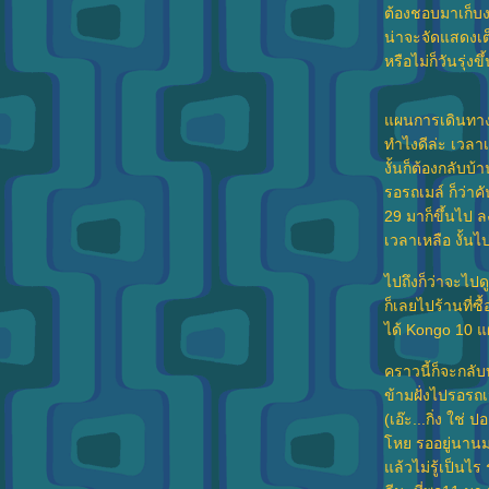
ต้องชอบมาเก็บง
น่าจะจัดแสดงเต
หรือไม่ก็วันรุ่ง
ผนการเดินทางไ
ทำไงดีล่ะ เวลา
งั้นก็ต้องกลับบ้า
รอรถเมล์ ก็ว่าค
29 มาก็ขึ้นไป ลง
เวลาเหลือ งั้นไ
ไปถึงก็ว่าจะไปดู
ก็เลยไปร้านที่ซื้
ได้ Kongo 10 แ
คราวนี้ก็จะกลั
ข้ามฝั่งไปรอรถเ
(เอ๊ะ...กิ่ง ใช่
หย รออยู่นานม
ล้วไม่รู้เป็นไร 