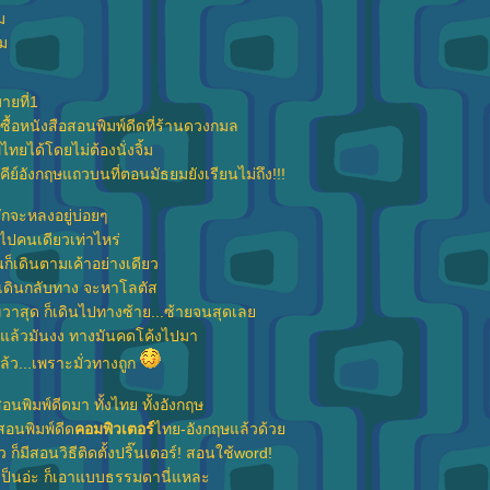
ม
าม
มายที่1
ซื้อหนังสือสอนพิมพ์ดีดที่ร้านดวงกมล
ทยได้โดยไม่ต้องนั่งจิ้ม
มคีย์อังกฤษแถวบนที่ตอนมัธยมยังเรียนไม่ถึง!!!
็มักจะหลงอยู่บ่อยๆ
้ไปคนเดียวเท่าไหร่
ก็เดินตามเค้าอย่างเดียว
เดินกลับทาง จะหาโลตัส
วาสุด ก็เดินไปทางซ้าย...ซ้ายจนสุดเล
นแล้วมันงง ทางมันคดโค้งไปมา
ล้ว...เพราะมั่วทางถูก
อนพิมพ์ดีดมา ทั้งไทย ทั้งอังกฤษ
ือสอนพิมพ์ดีด
คอมพิวเตอร์
ไทย-อังกฤษแล้วด้ว
 ก็มีสอนวิธีติดตั้งปริ๊นเตอร์! สอนใช้word!
ำเป็นอ่ะ ก็เอาแบบธรรมดานี่แหละ