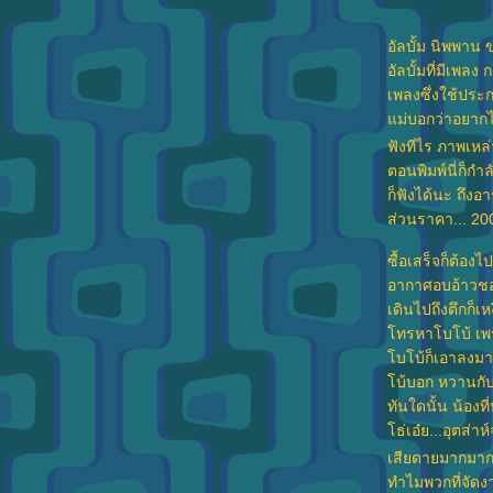
อัลบั้ม นิพพาน
อัลบั้มที่มีเพลง
เพลงซึ่งใช้ปร
ม่บอกว่าอยากได
ฟังทีไร ภาพเหล
ตอนพิมพ์นี่ก็กำลั
ก็ฟังได้นะ ถึง
ส่วนราคา... 20
ซื้อเสร็จก็ต้องไ
อากาศอบอ้าวชอ
เดินไปถึงตึกก็
ทรหาโบโบ้ เพร
บโบ้ก็เอาลงมา
บ้บอก หวานกับกิ
ทันใดนั้น น้องที่
ธ่เอ๋ย...อุตส่า
เสียดายมากมาก
ทำไมพวกที่จัดง