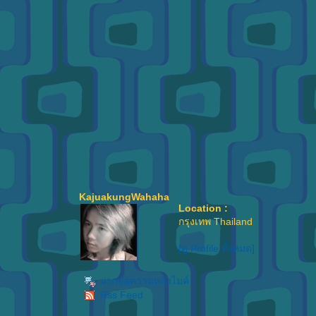
KajuakungWahaha
Location :
กรุงเทพ Thailand
[ดู Profile ทั้งหมด]
ฝากข้อความหลังไมค์
Rss Feed