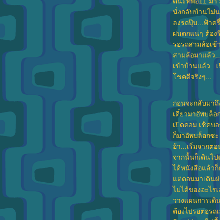
ดีนะที่พอ11 มา 
นั่งกลับบ้านไม
ลงรถปุ๊บ...ฟ้าค
ฝนตกแน่ๆ ต้องรีบ
รอรถสามล้อเข้า
สามล้อมาแล้ว...
เข้าบ้านแล้ว..
ชคดีจริงๆ...
ก่อนจะกลับมาถึง
เดี๋ยวมาอัพบล็อก
เปิดคอม เช็คบอ
ก็มาอัพบล็อกซะ 
อ้า...เริ่มจาก
จากนั้นก็เดินไป
ได้หนังสือแล้วก็
ต่ตอนมาเดินผ่
ไม่ได้ของอะไรเ
วางแผนการเดินท
ต้องไปรอต่อรถเมล