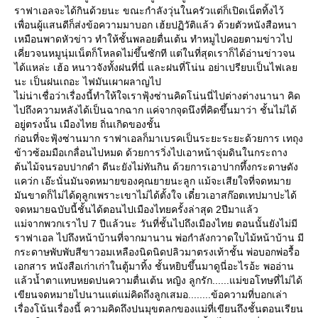
ราฟาเอลจะได้กินด้วยนะ ขณะกำลังวุ่นในครัวแต่ก็เปิดเน็ตทิ้งไว้
เพื่อนผู้แสนดีก็ส่งข้อความมาบอก เฮ้ยปฏิวัติแล้ว ด้วยตัวหนังสือหนา
เหมือนพาดหัวข่าว ทำให้ชั้นพลอยตื่นเต้น ทำหมูไปคอยตามข่าวไป
เคี่ยวจนหมูนุ่มเน็ตก็โหลดไม่ขึ้นซักที แต่ในที่สุดเราก็ได้อ่านข่าวจน
ได้แหล่ะ เฮ้อ หนาวจังทั้งฝนที่นี่ และฝนที่โน่น อย่าเปรียบเป็นไฟเลย
นะ เป็นฝนเถอะ ไฟมันเผาผลาญไป
ไม่น่าเชื่อว่าเรื่องนี้ทำให้ใจเราฟุ้งซ่านคิดโน่นนี่ไปต่างต่างนานา คิด
ไปถึงความหลังได้เป็นฉากฉาก แค่จากจุดนึงที่คิดขึ้นมาว่า ชั้นไม่ได้
อยู่ตรงนั้น เมืองไทย ถิ่นเกิดของชั้น
ก่อนที่จะฟุ้งซ่านมาก ราฟาเอลก็มาเบรคเป็นระยะระยะด้วยการ เทถุง
ข้าวซ้อมมือเกลื่อนไปหมด ด้วยการวิ่งไปเอาหน้าจุ่มดินในกระถาง
ต้นไม้จนรอบปากดำ ดีนะยังไม่ทันกิน ด้วยการเอาปากทึ้งกระดาษดัง
แคว่ก เอ๊ะนั่นมันจดหมายของคุณยายนะลูก แม้จะเสียใจที่จดหมาย
มันขาดก็ไม่ได้ดุลูกเพราะเขาไม่ได้ตั้งใจ เดี๋ยวเอาสก๊อตเทปมาปะได้
จดหมายฉบับนี้ชั้นได้ตอนไปเมืองไทยครั้งล่าสุด 2ปีมาแล้ว
แม่จากพวกเราไป 7 ปีแล้วนะ วันที่ชั้นไปถึงเมืองไทย ตอนนั้นยังไม่มี
ราฟาเอล ไปถึงหน้าบ้านที่จากมานาน พ่อกำลังกวาดใบไม้หน้าบ้าน มี
กระดาษพับพับสีขาวอมเหลืองนิดนิดปลิวมาตรงเท้าชั้น พ่อบอกพ่อรื้อ
เอกสาร หนังสือเก่าเก่าในตู้มาทิ้ง ชั้นหยิบขึ้นมาดูนี่อะไรอ้ะ พออ่าน
แล้วน้ำตาแทบหยดปนความตื่นเต้น หญิง ลูกรัก......แม่ขอโทษที่ไม่ได้
เขียนจดหมายไปนานแต่แม่คิดถึงลูกเสมอ........ข้อความที่บอกเล่า
เรื่องโน้นเรื่องนี้ ความคิดถึงปนมุขตลกของแม่ที่เขียนถึงชั้นตอนเรียน