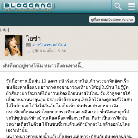
{afp}
ไอซ่า
ฝากข้อความหลังไมค์
ผู้ติดตามบล็อก : 0 คน
ฝนที่ตกอยู่ทางโน้น หนาวถึงคนทางนี้...
วันนี้อากาศเย็นฝน 10 องศา หน้าร้อนจากไปแล้ว พระอาทิตย์ตกเร็ว
ชั้นต้องหาเสื้อแขนยาวกางเกงขายาวถุงเท้ามาใส่อยู่ในบ้าน ไม่รู้บู๊ท
ผ้าสีแดงน่ารักมากที่ได้มาวันเกิด2ปีก่อนหายไปไหน จับเจ้าลูกชายใส่
เสื้อผ้าหนาหนาอุ่นอุ่น มีรองเท้าผ้าขนหนูเล็กเล็กไว้สองคู่สองสีไว้สลับ
ใส่ในบ้านจะได้วิ่งไม่ลื่นล้ม ไม่เย็นเท้า ฝนปรอยปรอยหนาวจัง
กระเทียมก็หมด ครัวไทยขาดกระเทียมจะเหลือเรอะ ชั้นจึงหอบลูกใส่
รถไปซุปเปอร์ข้างบ้านเพียงเพื่อหาซื้อกระเทียม ถือว่าเป็นการฝึกขับ
รถฉายเดี่ยวไปด้วย ได้ใบขับขี่มาแล้วแต่ถ้ามัวกลัวไม่กล้าออกไปไหน
เองก็เท่านั้น
หนาวหนาวทำหมูอบน้ำแอ๊ปเปิ้ลสูตรแม่ปูท่าจะดีกินกับมันบดร้อนร้อน