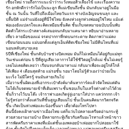
เชียงใหม่ รวมถึงการแนะนำว่าระวังหมอสิวเลี้ยงไข้ และเรื่องความ
รัก อกหักดีกว่ารักไม่เป็นนะลูก ที่แม่เขียนถึงชั้น มันกลับมาอยู่ในมือ
ชั้น ณ วันนั้น วันที่ไปถึงเมืองไทยวันแรก ช่างบังเอิญจนขนลุก และ
ปลื้มปิติ แม่จ๋าแม่ยังอยู่ที่นี่ใช่ไหม ยังคงห่วงลูกห่วงพ่ออยู่ใช่ไหม แม้แต่
พ่อเองยังแปลกใจและคิดเหมือนชั้นคิด ชั้นเก็บจดหมายฉบับบนั้นพับ
ติดตัวใส่กระเป๋าสตางค์เสมอจนกลับมาแคนาดา หยิบมาอ่านหลาย
เที่ยว ลายมือของแม่ จรดปากกาที่กดบนกระดาษ คิดภาพว่าแม่คง
เขียนก่อนนอน แม่บอกตั้งแต่ลูกเอ็นท์ติดเชียงใหม่ ไม่มีคืนไหนที่แม่
นอนหลับสบายเลย
5ปีที่เชียงใหม่ ชั้นกลับบ้านช่วงปิดเทอม มันก็ไม่เหมือนได้อยู่กับแม่ทุก
วันเช่นแต่ก่อน 5 ปีที่สูญเสียเวลาการได้ใช้ชีวิตอยู่ใกล้แม่ ชั้นไม่เคยรู้
เลยไม่เคยคิดเลยว่า เรียนจบกลับมาหาแม่ กลับมาเพื่อจะอยู่ใกล้ใกล้
ได้เพียง 4 เดือนสุดท้าย แม่รอชั้น รอมาโดยไม่รู้ตัวเองว่าป่วยเป็น
มะเร็ง ไม่มีใครรู้ จนมันสายเกินไป
เมื่อวานชั้นผิดเองที่เอากระเป๋าตังค์มาค้นหาการ์ดแล้วจัดใหม่แต่ดัน
ไม่ได้เก็บจดหมายเข้าที่เดิมเพราะชั้นชอบเก็บใบเสร็จต่างต่างไว้ด้วย
ชั้นก็วางไว้บนโต๊ะ เจ้าราฟาเอลเกิดจู่จู่เอามาใส่ปาก แคว่กกกก เจ้า
ไม่รู้หร่อกว่าตั้งแต่วันที่ชั้นสูญเสียแม่ไป ชั้นเป็นคนคิดมากวิตกจริต
ขึ้น เกิดเป็นห่วงพ่อและน้องขึ้นมา เดี๋ยวต้องโทรไปหา
คืนนี้ยังคงเฝ้าตามข่าวเมืองไทย แต่ก็แว่บไปคลายเครียดอ่านกระทู้
สวยสวยงามงามบ้าง มีหลายกระทู้เกี่ยวกับครีมอะไรทาแล้วหน้าขาว
สารพัดครีมราคาแพงที่แม้แต่ชั้นเองพลอยบ้าเห่ออยากไปสอยมาใช้
ด้วย ชั้นคิดไปถึงตอนเด็กเด็ก เวลาหน้าหนาว แม่ชอบทาครีมเฮสลีนส