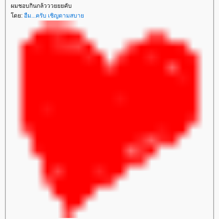
ผมชอบกินกล้วววยยยคับ
โดย:
อืม...ครับ เชิญตามสบาย