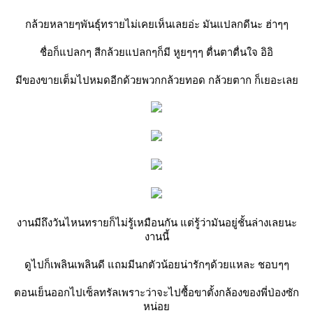
กล้วยหลายๆพันธุ์ทรายไม่เคยเห็นเลยอ่ะ มันแปลกดีนะ ฮ่าๆๆ
ชื่อก็แปลกๆ สีกล้วยแปลกๆก็มี หูยๆๆๆ ตื่นตาตื่นใจ อิอิ
มีของขายเต็มไปหมดอีกด้วยพวกกล้วยทอด กล้วยตาก ก็เยอะเลย
งานมีถึงวันไหนทรายก็ไม่รู้เหมือนกัน แต่รู้ว่ามันอยู่ชั้นล่างเลยนะ
งานนี้
ดูไปก็เพลินเพลินดี แถมมีนกตัวน้อยน่ารักๆด้วยแหละ ชอบๆๆ
ตอนเย็นออกไปเซ็ลทรัลเพราะว่าจะไปซื้อขาตั้งกล้องของพี่ป่องซัก
หน่อย