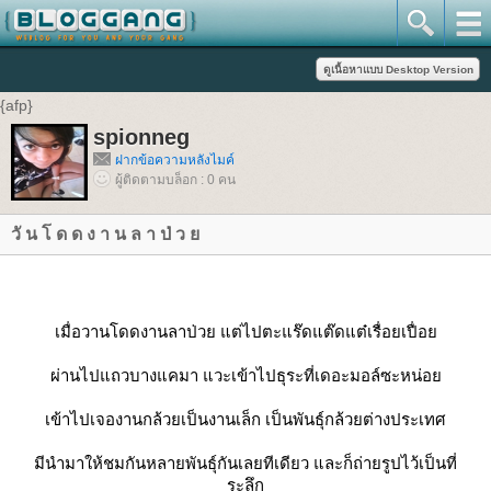
{afp}
spionneg
ฝากข้อความหลังไมค์
ผู้ติดตามบล็อก : 0 คน
วั น โ ด ด ง า น ล า ป่ ว ย
เมื่อวานโดดงานลาป่วย แต่ไปตะแร๊ดแต๊ดแต๋เรื่อยเปื่อย
ผ่านไปแถวบางแคมา แวะเข้าไปธุระที่เดอะมอล์ซะหน่อย
เข้าไปเจองานกล้วยเป็นงานเล็ก เป็นพันธุ์กล้วยต่างประเทศ
มีนำมาให้ชมกันหลายพันธุ์กันเลยทีเดียว และก็ถ่ายรูปไว้เป็นที่
ระลึก