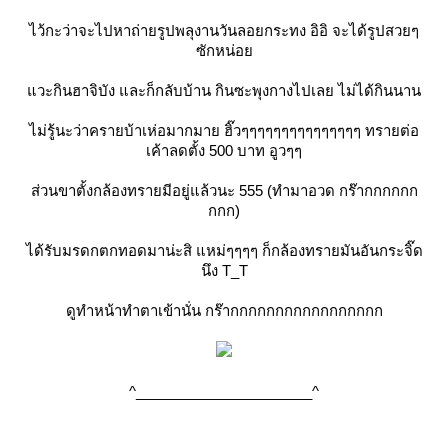
ไว้กะว่าจะไปหาถ่ายรูปพลุงานวันลอยกระทง อิอิ จะได้รูปสวยๆ
ซักหน่อย
แวะกินฮาจิบัง และก็กลับบ้าน กินซะพุงกางไปเลย ไม่ได้กินนาน
ไม่รู้นะว่าครายบ้าเห่อมากมาย ฮิ๊วๆๆๆๆๆๆๆๆๆๆๆๆๆๆๆ ทรายต่อ
เค้าลดตั้ง 500 บาท อูวๆๆ
ส่วนขาตั้งกล้องทรายมีอยู่แล้วนะ 555 (ทำมาอวด กร๊ากกกกกก
กกก)
ได้รับมรดกตกทอดมาน่ะสิ แหม่ๆๆๆๆ ก็กล้องทรายมันอันกระจิ๊ด
นึง T_T
ดูทำหน้าทำตาเข้านั่น กร๊ากกกกกกกกกกกกกกกกก
^______________________^