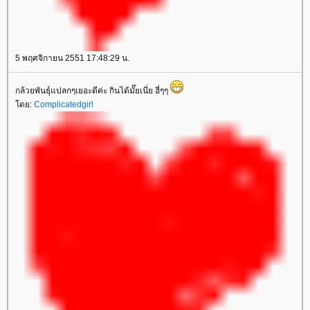
5 พฤศจิกายน 2551 17:48:29 น.
กล้วยพันธุ์แปลกๆเยอะดีค่ะ กินได้มั๊ยเนี่ย ฮี่ๆๆ
โดย:
Complicatedgirl