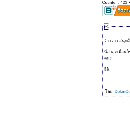
Counter : 423 
•1
ว้าวววว สนุกม
นี่ล่าสุดเพื่อ
คนะ
อิอิ
ดย:
DekmO