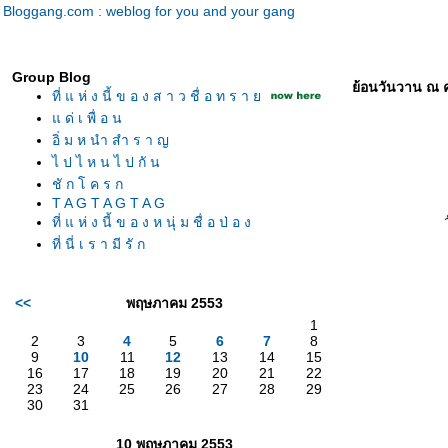
Bloggang.com : weblog for you and your gang
Group Blog
้อนวันวาน ณ คอ
ที่ แ ห่ ง นี้ ข อ ง ส า ว ชื่ อ ท ร า
ด่ เ พื่ อ น
อิ่ ม ห นำ สำ ร า ญ
ไ ป ไ ห น ไ ป กั น
ชั ก โ ค ร ก
T A G T A G T A G
ที่ แ ห่ ง นี้ ข อ ง ห นุ่ ม ชื่ อ ป่ อ ง
ที่ นี่ เ ร า มี รั ก
<<
พฤษภาคม 2553
1
2
3
4
5
6
7
8
9
10
11
12
13
14
15
16
17
18
19
20
21
22
23
24
25
26
27
28
29
30
31
10 พฤษภาคม 2553