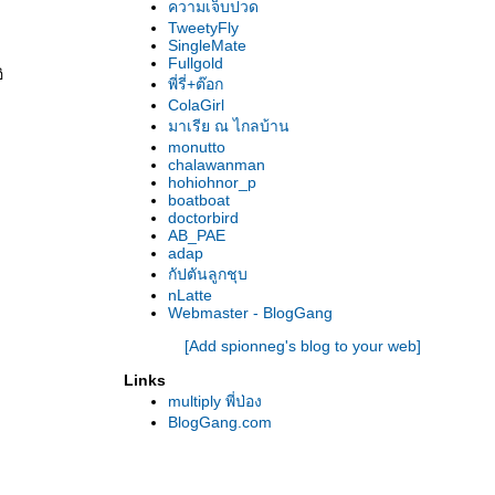
ความเจ็บปวด
TweetyFly
SingleMate
Fullgold
ิ
พี่รี่+ต๊อก
ColaGirl
มาเรีย ณ ไกลบ้าน
monutto
chalawanman
hohiohnor_p
boatboat
doctorbird
AB_PAE
adap
กัปตันลูกชุบ
nLatte
Webmaster - BlogGang
[Add spionneg's blog to your web]
Links
multiply พี่ป่อง
BlogGang.com