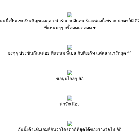
คนนี้เป็นแขกรับเชิญของลุลา น่ารักมากอีกคน ร้องเพลงก็เพราะ น่าตาก็ดี อิอ
พี่แหนมๆๆ กรี๊ดดดดดดดด ♥
อ่ะๆๆ ประชันกันหน่อย พี่แหนม พี่เบล กับพี่เอริท แต่ลุลาน่ารักสุด ^^
ขอมุมไกลๆ อิอิ
น่ารักเน๊อะ
อันนี้เค้าเล่นเกมส์กันว่าใครตาตี่ที่สุดได้ของรางวัลไป อิอิ