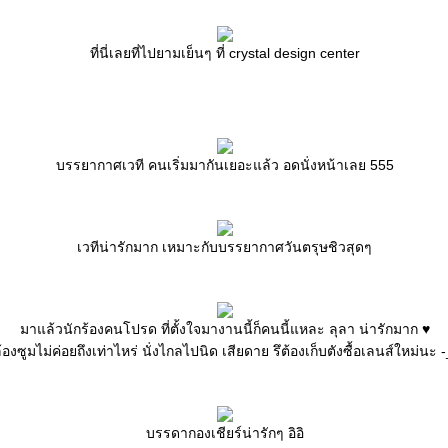
ที่นี่เลยที่ไปยามเย็นๆ ที่ crystal design center
บรรยากาศเวที คนเริ่มมากันเยอะแล้ว อดนั่งหน้าเลย 555
เวทีน่ารักมาก เหมาะกับบรรยากาศวันตรุษชิวสุดๆ
มาแล้วนักร้องคนโปรด ที่ตั้งใจมางานนี้ก็คนนี้แหละ ลุลา น่ารักมาก ♥
้องซูมไม่ค่อยถึงเท่าไหร่ นั่งไกลไปนิด เสียดาย รึต้องเก็บตังซื้อเลนส์ใหม่นะ -
บรรดากองเชียร์น่ารักๆ อิอิ