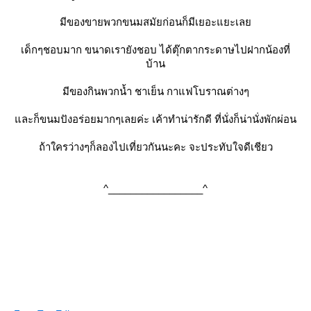
มีของขายพวกขนมสมัยก่อนก็มีเยอะแยะเลย
เด็กๆชอบมาก ขนาดเรายังชอบ ได้ตุ๊กตากระดาษไปฝากน้องที่
บ้าน
มีของกินพวกน้ำ ชาเย็น กาแฟโบราณต่างๆ
และก็ขนมปังอร่อยมากๆเลยค่ะ เค้าทำน่ารักดี ที่นั่งก็น่านั่งพักผ่อน
ถ้าใครว่างๆก็ลองไปเที่ยวกันนะคะ จะประทับใจดีเชียว
^_________________^