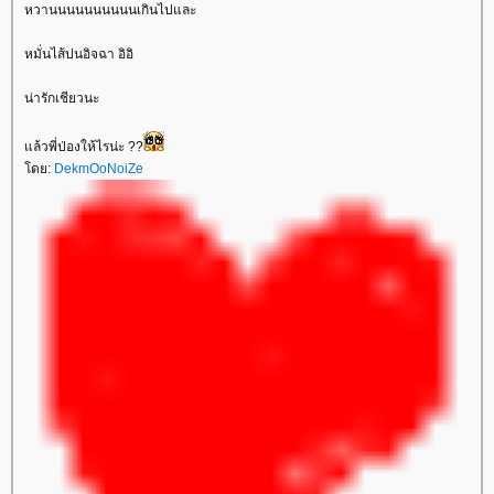
หวานนนนนนนนนนเกินไปและ
หมั่นไส้ปนอิจฉา อิอิ
น่ารักเชียวนะ
แล้วพี่ป่องให้ไรน่ะ ??
โดย:
DekmOoNoiZe