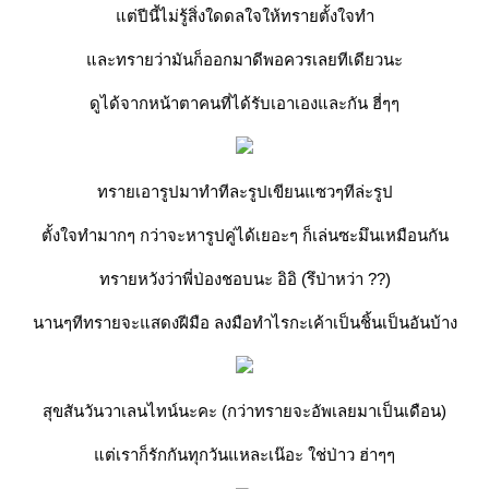
แต่ปีนี้ไม่รู้สิ่งใดดลใจให้ทรายตั้งใจทำ
และทรายว่ามันก็ออกมาดีพอควรเลยทีเดียวนะ
ดูได้จากหน้าตาคนที่ได้รับเอาเองและกัน ฮี่ๆๆ
ทรายเอารูปมาทำทีละรูปเขียนแซวๆทีล่ะรูป
ตั้งใจทำมากๆ กว่าจะหารูปคู่ได้เยอะๆ ก็เล่นซะมึนเหมือนกัน
ทรายหวังว่าพี่ป่องชอบนะ อิอิ (รึป่าหว่า ??)
นานๆทีทรายจะแสดงฝีมือ ลงมือทำไรกะเค้าเป็นชิ้นเป็นอันบ้าง
สุขสันวันวาเลนไทน์นะคะ (กว่าทรายจะอัพเลยมาเป็นเดือน)
แต่เราก็รักกันทุกวันแหละเน๊อะ ใช่ป่าว ฮ่าๆๆ