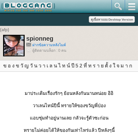
{afp}
spionneg
ฝากข้อความหลังไมค์
ผู้ติดตามบล็อก : 0 คน
ข อ ง ข วั ญ วั น ว า เ ล น ไ ท น์ ปี 5 2 ที่ ท ร า ย ตั้ ง ใ จ ม า ก
มาประเดิมเรื่องรักๆ ย้อนหลังกันนานหน่อย อิอิ
วาเลนไทน์ปีนี้ ทรายให้ของขวัญพี่ป่อง
แอบซุ่มทำอยู่นานเลย กลัวจะรู้ตัวซะก่อน
ทรายไม่ค่อยได้ให้ของกันเท่าไหร่แล้ว ปีหลังๆนี้