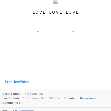
L O V E _ L O V E _ L O V E
^_________________^
Free TextEditor
Create Date :
16 มีนาคม 2552
Last Update :
16 มีนาคม 2552 17:10:06 น.
Counter :
Pageviews.
Comments :
2