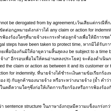
not be derogated from by agreement,เว้นเสียแต่กรณีที่
ะขัดต่อกฎหมายดังกล่าวได้ any claim or action for indemni
รฟ้องร้องใดๆที่นายจ้างจะกระทำต่อลูกจ้างเพื่อให้มีการชด
legal steps have been taken to protect time, หากมิได้รับ
ื่อป้องกันมิให้อายุความสิ้นสุดลง be subject to a time b
ายจ้าง" อีกรอบเพื่อไม่ให้คนอ่านหลงประโยค) จะต้องดำเนิ
ed the claim or action as between it and its customer or 
action for indemnity. ที่นายจ้างได้ชำระเงินตามข้อเรียกร้อง
อง it) กับลูกค้าของนายจ้าง หรือระหว่างนายจ้าง (ย้ำ คำว่
องในคดีความใดๆซึ่งก่อให้เกิดการเรียกร้องหรือการฟ้องร้องกัน
า sentence structure ในภาษาอังกฤษมีความแข็งแกร่งกว่