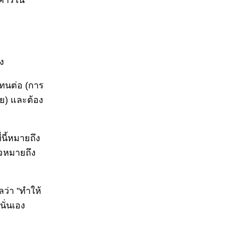
นาคารใน
ง
บแทนต่อ (การ
ทย) และต้อง
่นี้หมายถึง
าจหมายถึง
ลว่า "ทำให้
นั่นเอง