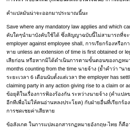
คำแปลมันน่าจะออกมาประมาณนี้นะ
Save where any mandatory law applies and which can
คับใดๆนำมาบังคับใช้ได้ ซึ่งสัญญาฉบับนี้ไม่สามารถที่จ
employer against employee shall, การเรียกร้องหรือกา
หาย unless an extension of time is first obtained or 
เสียก่อน หรือหากมิได้ดำเนินการตามขั้นตอนของกฎหมายเพ
months counting from the time นายจ้าง (ย้ำคำว่า "น
ระยะเวลา 6 เดือนนับตั้งแต่เวลา the employer has settl
claiming party in any action giving rise to a claim or 
ข้อยุติในเรื่องการฟ้องร้องกัน ระหว่างนายจ้าง (คำแปลข
อีกทีเพื่อไม่ให้คนอ่านหลงประโยค) กับฝ่ายอื่นที่เรียกร้
การชดเชยค่าเสียหา
ข้อสังเกต ในการแปลเอกสารกฏหมายอังกฤษ-ไทย ก็คือว่