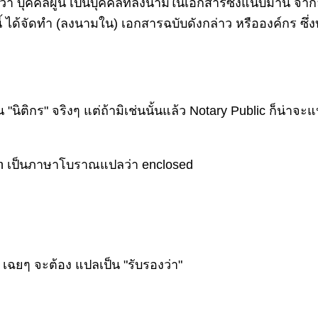
่า บุคคลผู้นี้ เป็นบุคคลที่ลงนามในเอกสารซึ่งแนบมานี้ จาก
้ ได้จัดทำ (ลงนามใน) เอกสารฉบับดังกล่าว หรือองค์กร ซึ่งบุ
"นิติกร" จริงๆ แต่ถ้ามิเช่นนั้นแล้ว Notary Public ก็น่าจะแ
within เป็นภาษาโบราณแปลว่า enclosed
" เฉยๆ จะต้อง แปลเป็น "รับรองว่า"