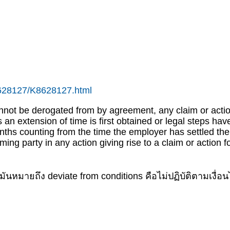
K8628127/K8628127.html
not be derogated from by agreement, any claim or actio
an extension of time is first obtained or legal steps ha
onths counting from the time the employer has settled the
ming party in any action giving rise to a claim or action f
มันหมายถึง deviate from conditions คือไม่ปฏิบัติตามเงื่อน