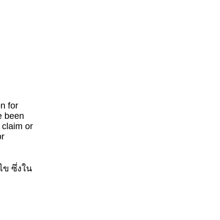
n for
ve been
 claim or
or
ไข ซึ่งใน