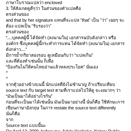
ภาษาโบราณแปลว่า enclosed
3. ให้สังเกตดูดีๆว่า ในส่วนของคำแปลคือ
ตรงส่วนของ
and that by her signature แทนที่จะแปล "that" เป็น "ว่า" เฉยๆ จะ
ต้อง แปลเป็น "รับรองว่า"
ตรงส่วนของ
“....บุคคลผู้นี้ ได้จัดทำ (ลงนามใน) เอกสารฉบับดังกล่าว หรือ
องค์กร ซึ่งบุคคลผู้นี้กระทำการแทน ได้จัดทำ (ลงนามใน) เอกสาร
ดังกล่าว....”
มีการย้ำกริยาสองรอบ ดูเหมือนกับว่า “แปลเกิน”
ละที่ต้องทำเช่นนั้น ก็เพื่อ
“ป้องกันไม่ให้คนไทยอ่านแล้วหลงประโยค” นั่นเอง
^
^
จากตัุวอย่างข้างบนนี้ นักแปลที่ยังไม่ชำนาญ ถ้าเปรียบเทียบ
source text กับ target text ตามที่เราแปลไปให้ดู จะงงมากๆ ว่า
“มันเป็นมาได้อย่างไรกัน”
ก่อนที่จะเป็นมาได้เช่นนั้น มันเป็นมาอย่างนี้ นั่นก็คือ ใช้ทักษะการ
เขียนภาษาอังกฤษ ในการ restate the source text differently
นั่นก็คือ
จาก
Source text แบบนี้นะ