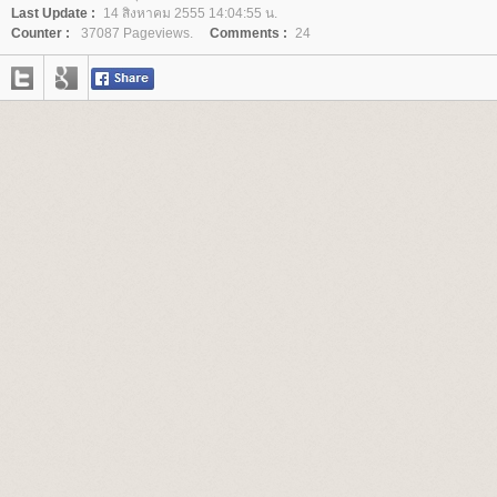
Last Update :
14 สิงหาคม 2555 14:04:55 น.
Counter :
37087 Pageviews.
Comments :
24