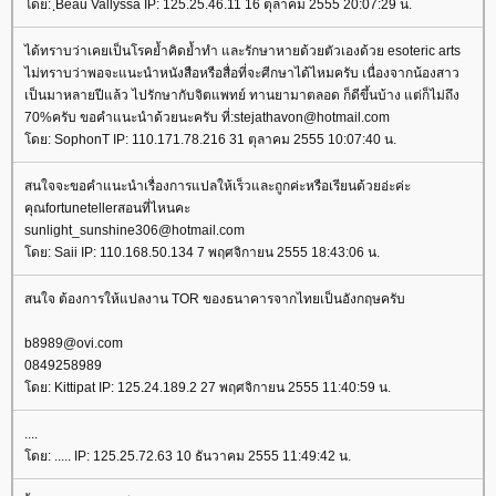
ดย: ฺBeau Vallyssa IP: 125.25.46.11 16 ตุลาคม 2555 20:07:29 น.
ได้ทราบว่าเคยเป็นโรคย้ำคิดย้ำทำ และรักษาหายด้วยตัวเองด้วย esoteric arts
ไม่ทราบว่าพอจะแนะนำหนังสือหรือสื่อที่จะศีกษาได้ไหมครับ เนื่องจากน้องสาว
เป็นมาหลายปีแล้ว ไปรักษากับจิตแพทย์ ทานยามาตลอด ก็ดีขึ้นบ้าง แต่ก็ไม่ถึง
70%ครับ ขอคำแนะนำด้วยนะครับ ที่:stejathavon@hotmail.com
ดย: SophonT IP: 110.171.78.216 31 ตุลาคม 2555 10:07:40 น.
สนใจจะขอคำแนะนำเรื่องการแปลให้เร็วและถูกค่ะหรือเรียนด้วยอ่ะค่ะ
คุณfortunetellerสอนที่ไหนคะ
sunlight_sunshine306@hotmail.com
ดย: Saii IP: 110.168.50.134 7 พฤศจิกายน 2555 18:43:06 น.
สนใจ ต้องการให้แปลงาน TOR ของธนาคารจากไทยเป็นอังกฤษครับ
b8989@ovi.com
0849258989
ดย: Kittipat IP: 125.24.189.2 27 พฤศจิกายน 2555 11:40:59 น.
....
ดย: ..... IP: 125.25.72.63 10 ธันวาคม 2555 11:49:42 น.