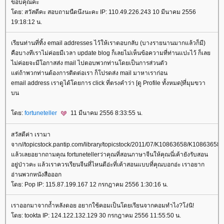
ขอบคุณคะ
ดย: สวัสดีคะ สอบถามนืดนึงนะคะ IP: 110.49.226.243 10 มีนาคม 2556
19:18:12 น.
เรียนท่านที่ทิ้ง email addresses ไว้ให้เราตอบกลับ (บางรายนานมากแล้วก็มี)
คือบางทีเราไม่ค่อยมีเวลา update blog ก็เลยไม่เห็นข้อความที่ท่านแปะไว้ ก็เล
ไม่ค่อยจะมีโอกาสส่ง mail ไปตอบพวกท่านโดยเป็นการส่วนตัว
ต่ถ้าพวกท่านต้องการติดต่อเรา ก็โปรดส่ง mail มาหาเราก่อน
email address เราดูได้โดยการ click ที่ตรงคำว่า [ดู Profile ทั้งหมด]ที่มุมขวา
บน
ดย:
fortuneteller
11 มีนาคม 2556 8:33:55 น.
สวัสดีค่า เรามา
จาก//topicstock.pantip.com/library/topicstock/2011/07/K10863658/K10863658.
ล้วเลยอยากถามคุณ fortunetellerว่าคุณที่สอนภาษาจีนให้คุณนี่เค้ายังรับสอน
อยู่ป่าวคะ แล้วเราควรเรียนจีนที่ไหนดีอ่ะที่เค้าสอนแบบที่คุณบอกอ่ะ เราอยาก
อ่านพวกหนังสือออก
ดย: Pop IP: 115.87.199.167 12 กรกฎาคม 2556 1:30:16 น.
เราออกมาจากถ้ำหลังดอย อยากใช้คอมเป็นโดยเรียนจากคอมทำไง?โง่นิ!
ดย: tookta IP: 124.122.132.129 30 กรกฎาคม 2556 11:55:50 น.