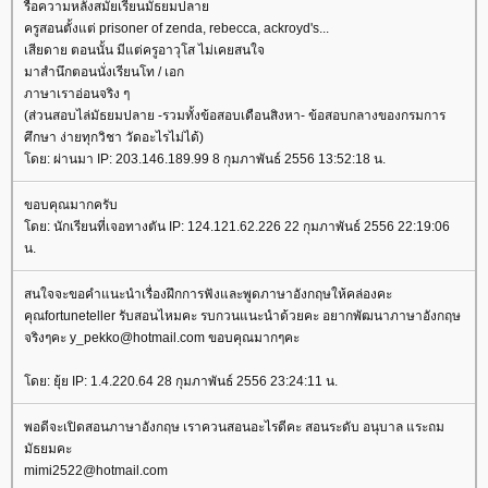
รื้อความหลังสมัยเรียนมัธยมปลา
ครูสอนตั้งแต่ prisoner of zenda, rebecca, ackroyd's...
เสียดาย ตอนนั้น มีแต่ครูอาวุโส ไม่เคยสนใจ
มาสำนึกตอนนั่งเรียนโท / เอก
ภาษาเราอ่อนจริง ๆ
(ส่วนสอบไล่มัธยมปลาย -รวมทั้งข้อสอบเดือนสิงหา- ข้อสอบกลางของกรมการ
ศึกษา ง่ายทุกวิชา วัดอะไรไม่ได้)
ดย: ผ่านมา IP: 203.146.189.99 8 กุมภาพันธ์ 2556 13:52:18 น.
ขอบคุณมากครับ
ดย: นักเรียนที่เจอทางตัน IP: 124.121.62.226 22 กุมภาพันธ์ 2556 22:19:06
น.
สนใจจะขอคำแนะนำเรื่องฝึกการฟังและพูดภาษาอังกฤษให้คล่องคะ
คุณfortuneteller รับสอนไหมคะ รบกวนแนะนำด้วยคะ อยากพัฒนาภาษาอังกฤษ
จริงๆคะ y_pekko@hotmail.com ขอบคุณมากๆคะ
ดย: ยุ้ย IP: 1.4.220.64 28 กุมภาพันธ์ 2556 23:24:11 น.
พอดีจะเปิดสอนภาษาอังกฤษ เราควนสอนอะไรดีคะ สอนระดับ อนุบาล แระถม
มัธยมคะ
mimi2522@hotmail.com