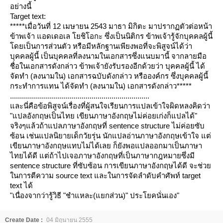
อย่างนี้
Target text:
*****เมื่อวันที่ 12 เมษายน 2543 มาธา มิกิตะ มาปรากฏตัวต่อหน้า
ข้าพเจ้า แอดเดอเล โยชิโอกะ ซึ่งเป็นนิติกร ข้าพเจ้ารู้จักบุคคลผู้นี้
ดยเป็นการส่วนตัว หรือมีหลักฐานเพียงพอที่จะพิสูจน์ได้ว่า
บุคคลผู้นี้ เป็นบุคคลที่ลงนามในเอกสารซึ่งแนบมานี้ จากลายมือ
ชื่อในเอกสารดังกล่าว ข้าพเจ้ายังรับรองอีกด้วยว่า บุคคลผู้นี้ ได้
จัดทำ (ลงนามใน) เอกสารฉบับดังกล่าว หรือองค์กร ซึ่งบุคคลผู้นี้
กระทำการแทน ได้จัดทำ (ลงนามใน) เอกสารดังกล่าว*****
......................................................................
ละนี่คือข้อพิสูจน์เรื่องที่ผู้สนใจเรียนการแปลเข้าใจผิดหลงคิดว่า
"แปลอังกฤษเป็นไทย เขียนภาษาอังกฤษไม่ค่อยเก่งก็แปลได้"
จริงๆแล้วถ้าแปลภาษาอังกฤษที่ sentence structure ไม่ค่อยซับ
ซ้อน เช่นแปลนิยายเด็กวัยรุ่น นักแปลอ่านภาษาอังกฤษเข้าใจ แต่
เขียนภาษาอังกฤษแทบไม่ได้เลย ก็ยังพอแปลออกมาเป็นภาษา
ไทยได้ดี แต่ถ้าไปเจอภาษาอังกฤษที่เป็นภาษากฎหมายซึ่งมี
sentence structure ที่ซับซ้อน การเขียนภาษาอังกฤษได้ดี จะช่ว
นการตีความ source text และในการจัดลำดับคำศัพท์ target
text ได้
"เนื่องจากว่ารู้วิธี "ชำแหละ(แยกส่วน)" ประโยคนั่นเอง"
Create Date :
04 มิถุนายน 2555