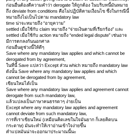
ก่อนอื่นต้องตีความคำว่า derogate ให้ถูกต้อง ในบริบทนี้มันหมา
ถึง deviate from conditions คือไม่ปฏิบัติตามเงื่อนไข ซึ่งในกรณีนี้
หมายถึงไม่เป็นไปตาม mandatory law
time น่าจะหมายถึง “อายุความ”
settled เมื่อใช้กับ claim หมายถึง “จ่ายเงินตามที่เรียกร้อง” และ
settled เมื่อใช้กับ action หมายถึง “ended legal dispute” เช่นอาจ
มีการตกลงกันนอกศาล
ก่อนอื่นดูช่วงนี้ให้ดีๆ
Save where any mandatory law applies and which cannot be
derogated from by agreement,
นที่นี้ Save แปลว่า Except ส่วน which หมายถึง mandatory law
ดังนั้น Save where any mandatory law applies and which
cannot be derogated from by agreement,
เขียนใหม่ได้เป็น
Save where any mandatory law applies and agreement cannot
derogate from such mandatory law,
ล้วแปลงเป็นภาษาคนธรรดาๆ ง่ายเป็น
Except where any mandatory law applies and agreement
cannot deviate from such mandatory law,
การที่เราเขียนใหม่ (เหมือนคิดเลขในใจมันยาก ก็เลยคิดบน
กระดาษ) มันจะทำให้เราอ่านเข้าใจง่ายขึ้น
คำแปลมันน่าจะออกมาประมาณนี้นะ