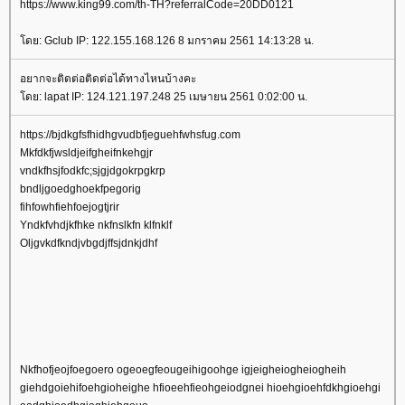
https://www.king99.com/th-TH?referralCode=20DD0121
ดย: Gclub IP: 122.155.168.126 8 มกราคม 2561 14:13:28 น.
อยากจะติดต่อติดต่อได้ทางไหนบ้างคะ
ดย: lapat IP: 124.121.197.248 25 เมษายน 2561 0:02:00 น.
https://bjdkgfsfhidhgvudbfjeguehfwhsfug.com
Mkfdkfjwsldjeifgheifnkehgjr
vndkfhsjfodkfc;sjgjdgokrpgkrp
bndljgoedghoekfpegorig
fihfowhfiehfoejogtjrir
Yndkfvhdjkfhke nkfnslkfn klfnklf
Oljgvkdfkndjvbgdjffsjdnkjdhf
Nkfhofjeojfoegoero ogeoegfeougeihigoohge igjeigheiogheiogheih
giehdgoiehifoehgioheighe hfioeehfieohgeiodgnei hioehgioehfdkhgioehgi