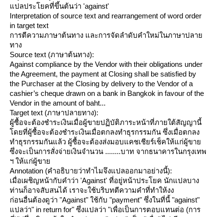
ปลประโยคที่ขึ้นต้นว่า 'against'
Interpretation of source text and rearrangement of word order
in target text
การตีความภาษาต้นทาง และการจัดลำดับคำใหม่ในภาษาปลา
ทาง
Source text (ภาษาต้นทาง):
Against compliance by the Vendor with their obligations under
the Agreement, the payment at Closing shall be satisfied by
the Purchaser at the Closing by delivery to the Vendor of a
cashier’s cheque drawn on a bank in Bangkok in favour of the
Vendor in the amount of baht...
Target text (ภาษาปลายทาง):
ผู้ซื้อจะต้องชำระเงินเมื่อผู้ขายปฏิบัติภาระหน้าที่ภายใต้สัญญานี้
ดยที่ผู้ซื้อจะต้องชำระเงินเมื่อตกลงทำธุรกรรมกัน ซึ่งเมื่อตกลง
ทำธุรกรรมกันแล้ว ผู้ซื้อจะต้องส่งมอบแคชเชียร์เช็คให้แก่ผู้ขา
ซึ่งจะเป็นการสั่งจ่ายเงินจำนวน ........บาท จากธนาคารในกรุงเทพ
ฯ ให้แก่ผู้ขา
Annotation (คำอธิบายว่าทำไมจึงแปลออกมาอย่างนี้):
เมื่อเผชิญหน้ากับคำว่า 'Against' ที่อยู่หน้าประโยค นักแปลบาง
ท่านก็อาจสับสนได้ เราจะใช้บริบทตีความคำที่ทำให้งง
ก่อนอื่นต้องดูว่า "Against" ใช้กับ "payment" ซึ่งในที่นี้ "against"
ปลว่า" in return for" ซึ่งแปลว่า "เพื่อเป็นการตอบแทนต่อ (การ