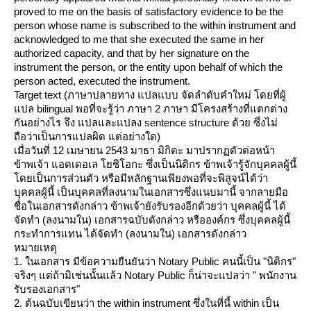
proved to me on the basis of satisfactory evidence to be the
person whose name is subscribed to the within instrument and
acknowledged to me that she executed the same in her
authorized capacity, and that by her signature on the
instrument the person, or the entity upon behalf of which the
person acted, executed the instrument.
Target text (ภาษาปลายทาง แปลแบบ จัดลำดับคำใหม่ โดยที่ผู้
ปล bilingual พอที่จะรู้ว่า ภาษา 2 ภาษา มีโครงสร้างที่แตกต่าง
กันอย่างไร จึง แปลและแปลง sentence structure ด้วย ซึ่งไม่
ถือว่าเป็นการแปลผิด แต่อย่างใด)
เมื่อวันที่ 12 เมษายน 2543 มาธา มิกิตะ มาปรากฏตัวต่อหน้า
ข้าพเจ้า แอดเดอเล โยชิโอกะ ซึ่งเป็นนิติกร ข้าพเจ้ารู้จักบุคคลผู้นี้
ดยเป็นการส่วนตัว หรือมีหลักฐานเพียงพอที่จะพิสูจน์ได้ว่า
บุคคลผู้นี้ เป็นบุคคลที่ลงนามในเอกสารซึ่งแนบมานี้ จากลายมือ
ชื่อในเอกสารดังกล่าว ข้าพเจ้ายังรับรองอีกด้วยว่า บุคคลผู้นี้ ได้
จัดทำ (ลงนามใน) เอกสารฉบับดังกล่าว หรือองค์กร ซึ่งบุคคลผู้นี้
กระทำการแทน ได้จัดทำ (ลงนามใน) เอกสารดังกล่าว
หมายเหตุ
1. ในเอกสาร มีข้อความยืนยันว่า Notary Public คนนี้เป็น "นิติกร"
จริงๆ แต่ถ้ามิเช่นนั้นแล้ว Notary Public ก็น่าจะแปลว่า " พนักงาน
รับรองเอกสาร"
2. ต้นฉบับเขียนว่า the within instrument ซึ่งในที่นี้ within เป็น