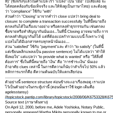
ที่)" (ซึ่งจริงๆแล้วในคำแปล เรา "แปลง" เป็น "เมื่อ" ไปเสียเลย จะ
ได้สอดคล้องกับข้อเท็จจริง และให้ฟังดูเป็นภาษาไทย) และต้องดู
ว่า "compliance" ใช้กับ "with"
ส่วนคำว่า "Closing" มาจากคำว่า close แปลว่า bring deal to
closure: to complete a transaction successfully ในที่นี้หมายถึง
ตกลงกันได้ในเรื่องบางอย่าง หรือตกลงทำธุรกรรมกัน เช่นตกลง
ซื้อขายหรือทำสัญญากันนั่นเอง...ในที่นี้ Closing อาจหมายถึง การ
ตกลงทำสัญญากันก็ได้ แต่ที่ต้องแปลกำกวมแบบนี้ ก็เพราะว่าผู้
ปลไม่ได้มีเอกสารครบทุกหน้านั่นเอง....
ส่วน "satisfied" ใช้กับ "payment"และ คำว่า "to satisfy" (ในที่นี้
ต่เขียนพลิกแพลงเป็น passive sentence) ไม่ได้แปลว่า "ทำให้
พึงพอใจ" แต่แปลว่า "to provide what is wanted" หรือ "ให้สิ่งที่
ต้องการ" ซึ่งในที่นี้หมายถึง "เงิน" คือ "การชำระเงิน" นั่นเอง
ถ้าอาศัย clues เหล่านี้ ในการตีความก็นับว่าสำเร็จไป 50% แล้ว
หลักการแรกก็คือ ตีความต้นฉบับให้แตกเสียก่อน
........................................................................................
ตัวอย่างนี้ sentence structure ค่อนข้างจะเอาเรื่องพอดู เราแปล
ไว้เป็นตัวอย่างในกระทู้เก่านี้ (ตอนนั้นเราใช้ login เดิมคือ
agelesstansy)
//topicstock.pantip.com/library/topicstock/2008/06/K6753328/K67
Source text (ภาษาต้นทาง)
On April 12, 2000, before me, Adele Yoshioka, Notary Public,
personally appeared Martha Mikita personally known to me or