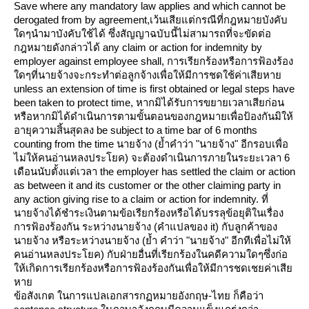
Save where any mandatory law applies and which cannot be
derogated from by agreement,เว้นเสียแต่กรณีที่กฎหมายบังคับ
ดๆนำมาบังคับใช้ได้ ซึ่งสัญญาฉบับนี้ไม่สามารถที่จะขัดต่อ
กฎหมายดังกล่าวได้ any claim or action for indemnity by
employer against employee shall, การเรียกร้องหรือการฟ้องร้อง
ดๆที่นายจ้างจะกระทำต่อลูกจ้างเพื่อให้มีการชดใช้ค่าเสียหา
unless an extension of time is first obtained or legal steps have
been taken to protect time, หากมิได้รับการขยายเวลาเสียก่อน
หรือหากมิได้ดำเนินการตามขั้นตอนของกฎหมายเพื่อป้องกันมิให้
อายุความสิ้นสุดลง be subject to a time bar of 6 months
counting from the time นายจ้าง (ย้ำคำว่า "นายจ้าง" อีกรอบเพื่อ
ไม่ให้คนอ่านหลงประโยค) จะต้องดำเนินการภายในระยะเวลา 6
เดือนนับตั้งแต่เวลา the employer has settled the claim or action
as between it and its customer or the other claiming party in
any action giving rise to a claim or action for indemnity. ที่
นายจ้างได้ชำระเงินตามข้อเรียกร้องหรือได้บรรลุข้อยุติในเรื่อง
การฟ้องร้องกัน ระหว่างนายจ้าง (คำแปลของ it) กับลูกค้าของ
นายจ้าง หรือระหว่างนายจ้าง (ย้ำ คำว่า "นายจ้าง" อีกทีเพื่อไม่ให้
คนอ่านหลงประโยค) กับฝ่ายอื่นที่เรียกร้องในคดีความใดๆซึ่งก่อ
ห้เกิดการเรียกร้องหรือการฟ้องร้องกันเพื่อให้มีการชดเชยค่าเสี
หา
ข้อสังเกต ในการแปลเอกสารกฏหมายอังกฤษ-ไทย ก็คือว่า