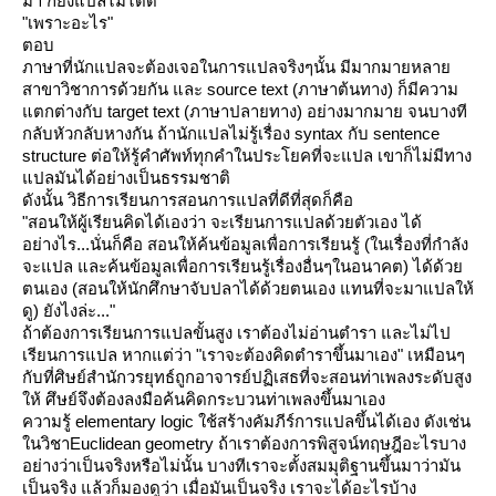
มา ก็ยังแปลไม่ได้ดี
"เพราะอะไร"
ตอบ
ภาษาที่นักแปลจะต้องเจอในการแปลจริงๆนั้น มีมากมายหลา
สาขาวิชาการด้วยกัน และ source text (ภาษาต้นทาง) ก็มีความ
ตกต่างกับ target text (ภาษาปลายทาง) อย่างมากมาย จนบางที
กลับหัวกลับหางกัน ถ้านักแปลไม่รู้เรื่อง syntax กับ sentence
structure ต่อให้รู้คำศัพท์ทุกคำในประโยคที่จะแปล เขาก็ไม่มีทาง
ปลมันได้อย่างเป็นธรรมชาติ
ดังนั้น วิธีการเรียนการสอนการแปลที่ดีที่สุดก็คือ
"สอนให้ผู้เรียนคิดได้เองว่า จะเรียนการแปลด้วยตัวเอง ได้
อย่างไร...นั่นก็คือ สอนให้ค้นข้อมูลเพื่อการเรียนรู้ (ในเรื่องที่กำลัง
จะแปล และค้นข้อมูลเพื่อการเรียนรู้เรื่องอื่นๆในอนาคต) ได้ด้ว
ตนเอง (สอนให้นักศึกษาจับปลาได้ด้วยตนเอง แทนที่จะมาแปลให้
ดู) ยังไงล่ะ..."
ถ้าต้องการเรียนการแปลขั้นสูง เราต้องไม่อ่านตำรา และไม่ไป
เรียนการแปล หากแต่ว่า "เราจะต้องคิดตำราขึ้นมาเอง" เหมือนๆ
กับที่ศิษย์สำนักวรยุทธ์ถูกอาจารย์ปฏิเสธที่จะสอนท่าเพลงระดับสูง
ห้ ศึษย์จึงต้องลงมือค้นคิดกระบวนท่าเพลงขึ้นมาเอง
ความรู้ elementary logic ใช้สร้างคัมภีร์การแปลขึ้นได้เอง ดังเช่น
นวิชาEuclidean geometry ถ้าเราต้องการพิสูจน์ทฤษฎีอะไรบาง
อย่างว่าเป็นจริงหรือไม่นั้น บางทีเราจะตั้งสมมุติฐานขึ้นมาว่ามัน
เป็นจริง แล้วก็มองดูว่า เมื่อมันเป็นจริง เราจะได้อะไรบ้าง