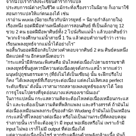
จากนี้ไปเรากำลังจะเขียนตำราการแปล
ประสบการณ์ต่างๆในชีวิต แม้กระทั่งเรื่องราวในนิยาย ก็เอามาใช้
สอนการแปลให้แก่ตนเองได้ เช่น
เราอ่าน wuxia (นิยายเกี่ยวกับนักวรยุทธ์ = นิยายกำลังภายใน)
เรื่องหนึ่ง ยอดฝีมือท่านหนึ่งต้องการสอนศิษย์ ที่เป็นเด็กอายุ 12
ขวบ 2 คน ยอดฝีมือพาศิษย์ทั้ง 2 ไปนั่งริมแม่น้ำ แล้วบอกศิษย์ว่า
"พวกเจ้าจงศึกษาแม่น้ำสายนี้ 1 วัน แล้วตอบคำถามข้าว่า เราจะ
เรียนเพลงยุทธ์จากแม่น้ำได้อย่างไร"
พอสิ้นวันยอดฝีมือกลับไปทวงคำตอบจากศิษย์ 2 คน ศิษย์คนหนึ่ง
มืดแปดด้าน อีกคนหนึ่งตอบว่า
"กระแสน้ำมีลักษณะพิเศษคือ มันไหลต่อเนื่องไปตามธรรมชาติ
เพลงยุทธ์ชั้นสูงควรมีความต่อเนื่องดุจดั่งกระแสน้ำ หากแต่ว่า
มนุษย์ปุถุชนธรรมดาๆ (ที่ยังไม่ได้เป็นเซ๊ยน) นั้น จะฝึกปรือไป
ก็คง "ได้เพลงยุทธ์ที่เกือบๆจะต่อเนื่อง แต่คงไม่เลิศเลอ perfect
ระดับเซียน" ดังนั้น เราสามารถสลายเพลงยุทธ์ของเขาได้ โด
การจู่โจมไปตรงที่จุดอ่อนบางแห่งของเขานั่นเอง"
นการแปลนั้น กระแสความคิดจะต้องไหลต่อเนื่องเหมือนกระแส
น้ำ และจะต้องเป็นความคิดที่พลิกแพลง และสร้างสรรค์ ถ้ามันไม่
ต่อเนื่องเหมือนเพลงกระบี่ของสำนัก Wudang ถ้ามันไม่เป็นเหมือน
กระแสน้ำที่ไหลอย่างต่อเนื่อง หรือไม่เป็นม่านกระบี่ที่คลอบคลุม
ร่างกายนั้น เราก็จะต้องดูว่า มี input พอเพียงหรือไม่ เพราะถ้ามี
input ไม่พอ เราก็ไม่มี output ที่ต่อเนื่องได้
ต่ความต่อเนื่องนั้นไซร์ หากขับเคลื่อนด้วยพลังกล้ามเนี้อ มันก็