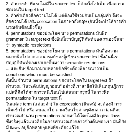
2. คำบางคำ ทีแรกไม่มีใน source text ก็ต้องใส่ไปเพิ่ม เพื่อความ
ชัดเจนใน target text
3. คำคำเดียวสือความไม่ได้ แต่ต้องใช้รวมกันเป็นกลุ่มคำ จึงจะ
สื่อความได้ เช่น collocation ในภาษาอังกฤษ (อันนี้จะทำให้การคำ
นวณซ้บซ้อนยิ่งขึ้น)
4. permutations ของประโยค บาง permutations มันผิด
grammar ใน target text ซึ่งอันนี้เราบัญญัติศัพท์ของเราเองขึ้นมา
ว่า syntactic restrictions
5. permutations ของประโยค บาง permutations มันสื่อความ
หมายผิดไปจากเจตนารมย์ของผู้เขียน source text ซึ่งอันนี้เรา
บัญญัติศัพท์ของเราเองขึ้นมาว่า semantic restrictions
....และอื่นๆอีกมากมายหลายข้อที่จะต้องพิจารณาว่าเป็น
conditions which must be satisfied
ดังนั้น จำนวน permutations ของประโยคใน target text ถ้า
คำนวณ “ในระดับปัญญาอ่อน” อย่างที่เราสาธิตให้เห็นทฤษฎีการ
ปลที่คิดได้จากการหนีเรียนไปเล่นหมากรุกนี้ ในการคิด
permutations ใน target text นี้
นแต่ละ term (แต่ละคำ) ใน expression (นิพจน์) จะต้องมี การ
เพิ่มเข้าไป หรือ ลบออกไป ตามเงื่อนไขต่างๆดังกล่าว ก่อนที่จะ
คำนวณจำนวน permutations ออกมาได้โดยไม่มี logical flaws
ซึ่งจริงๆแล้วแนวคิดในการคำนวณดังกล่าวข้างต้นของเรา มันก็ยัง
มี flaws อยู่อีกหลายๆแห่งที่จะต้องแก้ไข