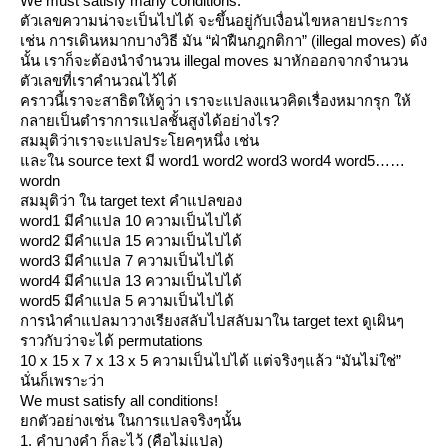
We must satisfy many conditions.
ตัวเลขความน่าจะเป็นไปได้ จะขึ้นอยู่กับเงื่อนไขหลายประการ
เช่น การเดินหมากบางวิธี มัน “ฝ่าฝืนกฎกติกา” (illegal moves) ดัง
นั้น เราก็จะต้องนำจำนวน illegal moves มาหักออกจากจำนวน
ตัวเลขที่เราคำนวณไว้ได้
คราวนี้เราจะสาธิตให้ดูว่า เราจะแปลงแนวคิดเรื่องหมากรุก ให้
กลายเป็นตำราการแปลชั้นสูงได้อย่างไร?
สมมุติว่าเราจะแปลประโยคๆหนึ่ง เช่น
ละใน source text มี word1 word2 word3 word4 word5
wordn
สมมุติว่า ใน target text คำแปลของ
word1 มีคำแปล 10 ความเป็นไปได้
word2 มีคำแปล 15 ความเป็นไปได้
word3 มีคำแปล 7 ความเป็นไปได้
word4 มีคำแปล 13 ความเป็นไปได้
word5 มีคำแปล 5 ความเป็นไปได้
การนำคำแปลมาวางเรียงสลับไปสลับมาใน target text ดูเผินๆ
ราวกับว่าจะได้ permutations
10 x 15 x 7 x 13 x 5 ความเป็นไปได้ แต่จริงๆแล้ว “มันไม่ใช่”
นั่นก็เพราะว่า
We must satisfy all conditions!
กตัวอย่างเช่น ในการแปลจริงๆนั้น
1. คำบางคำ ก็ละไว้ (คือไม่แปล)