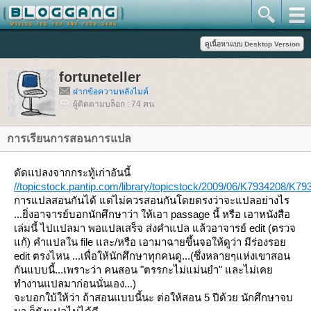
fortuneteller
ฝากข้อความหลังไมค์
ผู้ติดตามบล็อก : 74 คน
การเรียนการสอนการแปล
ดัดแปลงจากกระทู้เก่าอันนี้
//topicstock.pantip.com/library/topicstock/2009/06/K7934208/K79
การแปลสอนกันได้ แต่ไม่ควรสอนกันโดยตรงว่าจะแปลอย่างไร
...ยิ่งอาจารย์บอกนักศึกษาว่า ให้เอา passage นี้ หรือ เอาหนังสือ
เล่มนี้ ไปแปลมา พอแปลเสร็จ ส่งคำแปล แล้วอาจารย์ edit (ตรวจ
ก้) คำแปลใน file และ/หรือ เอามาฉายขึ้นจอให้ดูว่า มีร่องรอ
edit ตรงไหน ...เพื่อให้นักศึกษาทุกคนดู...(ซึ่งหลายๆแห่งเขาสอน
กันแบบนี้...เพราะว่า คนสอน "ตรรกะไม่แม่นยำ" และไม่เค
ทำงานแปลมาก่อนนั่นเอง...)
จะบอกใบ้ให้ว่า ถ้าสอนแบบนี้นะ ต่อให้สอน 5 ปีด้วย นักศึกษาจบ