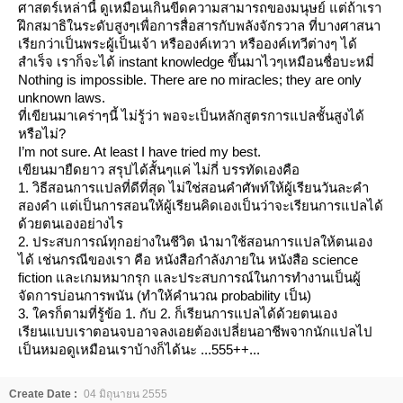
ศาสตร์เหล่านี้ ดูเหมือนเกินขีดความสามารถของมนุษย์ แต่ถ้าเรา
ฝึกสมาธิในระดับสูงๆเพื่อการสื่อสารกับพลังจักรวาล ที่บางศาสนา
เรียกว่าเป็นพระผู้เป็นเจ้า หรือองค์เทวา หรือองค์เทวีต่างๆ ได้
สำเร็จ เราก็จะได้ instant knowledge ขึ้นมาไวๆเหมือนชื่อบะหมี่
Nothing is impossible. There are no miracles; they are only
unknown laws.
ที่เขียนมาเคร่าๆนี้ ไม่รู้ว่า พอจะเป็นหลักสูตรการแปลชั้นสูงได้
หรือไม่?
I’m not sure. At least I have tried my best.
เขียนมายืดยาว สรุปได้สั้นๆแค่ ไม่กี่ บรรทัดเองคือ
1. วิธีสอนการแปลที่ดีที่สุด ไม่ใช่สอนคำศัพท์ให้ผู้เรียนวันละคำ
สองคำ แต่เป็นการสอนให้ผู้เรียนคิดเองเป็นว่าจะเรียนการแปลได้
ด้วยตนเองอย่างไร
2. ประสบการณ์ทุกอย่างในชีวิต นำมาใช้สอนการแปลให้ตนเอง
ได้ เช่นกรณีของเรา คือ หนังสือกำลังภายใน หนังสือ science
fiction และเกมหมากรุก และประสบการณ์ในการทำงานเป็นผู้
จัดการบ่อนการพนัน (ทำให้คำนวณ probability เป็น)
3. ใครก็ตามที่รู้ข้อ 1. กับ 2. ก็เรียนการแปลได้ด้วยตนเอง
เรียนแบบเราตอนจบอาจลงเอยต้องเปลี่ยนอาชีพจากนักแปลไป
เป็นหมอดูเหมือนเราบ้างก็ได้นะ ...555++...
Create Date :
04 มิถุนายน 2555