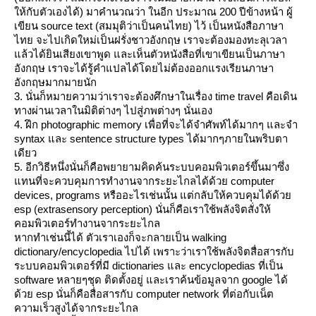
ห้กับตัวเองได้) มาคำนวณว่า ในอีก ประมาณ 200 ปีข้างหน้า ผู้
เขียน source text (สมมุติว่าเป็นคนไทย) ไว้ เป็นหนังสือภาษา
ไทย จะไปเกิดใหม่เป็นฝรั่งชาวอังกฤษ เราจะต้องมองทะลุเวลา
ล้วได้ยินเสียงเขาพูด และเห็นตัวหนังสือที่เขาเขียนเป็นภาษา
อังกฤษ เราจะได้รู้คำแปลได้โดยไม่ต้องออกแรงเรียนภาษา
อังกฤษมากมายนัก
3. นั่นก็หมายความว่าเราจะต้องศึกษาในเรื่อง time travel คือเดิน
ทางผ่านเวลาในมิติต่างๆ ไปสู่ภพต่างๆ นั่นเอง
4. ฝึก photographic memory เพื่อที่จะได้จำศัพท์ได้มากๆ และจำ
syntax และ sentence structure types ได้มากๆภายในพริบตา
เดียว
5. อีกวิธีหนึ่งนั่นก็คือพยายามคิดค้นระบบคอมพิวเตอร์ขึ้นมาซึ่ง
ทนที่จะควบคุมการทำงานจากระยะไกลได้ด้วย computer
devices, programs หรืออะไรเช่นนั้น แต่กลับให้ควบคุมได้ด้ว
esp (extrasensory perception) นั่นก็คือเราใช้พลังจิตสั่งให้
คอมพิวเตอร์ทำงานจากระยะไกล
หากทำเช่นนี้ได้ ตัวเราเองก็จะกลายเป็น walking
dictionary/encyclopedia ไปได้ เพราะว่าเราใช้พลังจิตสื่อสารกับ
ระบบคอมพิวเตอร์ที่มี dictionaries และ encyclopedias ที่เป็น
software หลายๆชุด ติดตั้งอยู่ และเราค้นข้อมูลจาก google ได้
ด้วย esp นั่นก็คือสื่อสารกับ computer network ที่ต่อกับเน็ต
ความเร็วสูงได้จากระยะไกล