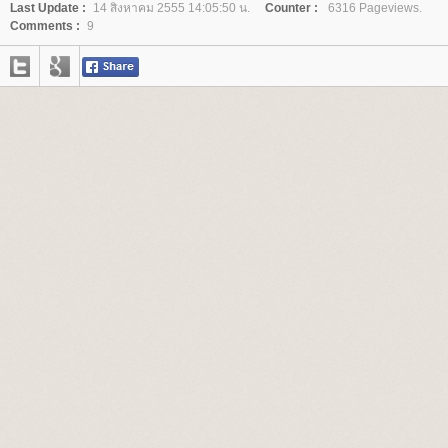
Last Update :
14 สิงหาคม 2555 14:05:50 น.
Counter :
6316 Pageviews.
Comments :
9