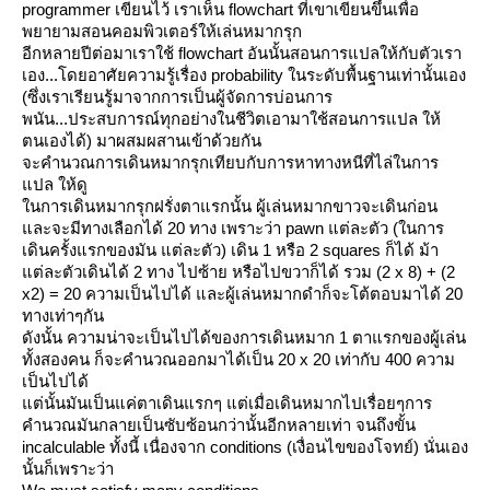
programmer เขียนไว้ เราเห็น flowchart ที่เขาเขียนขึ้นเพื่อ
พยายามสอนคอมพิวเตอร์ให้เล่นหมากรุก
อีกหลายปีต่อมาเราใช้ flowchart อันนั้นสอนการแปลให้กับตัวเรา
เอง...โดยอาศัยความรู้เรื่อง probability ในระดับพื้นฐานเท่านั้นเอง
(ซึ่งเราเรียนรู้มาจากการเป็นผู้จัดการบ่อนการ
พนัน...ประสบการณ์ทุกอย่างในชีวิตเอามาใช้สอนการแปล ให้
ตนเองได้) มาผสมผสานเข้าด้วยกัน
จะคำนวณการเดินหมากรุกเทียบกับการหาทางหนีที่ไล่ในการ
ปล ให้ดู
นการเดินหมากรุกฝรั่งตาแรกนั้น ผู้เล่นหมากขาวจะเดินก่อน
ละจะมีทางเลือกได้ 20 ทาง เพราะว่า pawn แต่ละตัว (ในการ
เดินครั้งแรกของมัน แต่ละตัว) เดิน 1 หรือ 2 squares ก็ได้ ม้า
ต่ละตัวเดินได้ 2 ทาง ไปซ้าย หรือไปขวาก็ได้ รวม (2 x 8) + (2
x2) = 20 ความเป็นไปได้ และผู้เล่นหมากดำก็จะโต้ตอบมาได้ 20
ทางเท่าๆกัน
ดังนั้น ความน่าจะเป็นไปได้ของการเดินหมาก 1 ตาแรกของผู้เล่น
ทั้งสองคน ก็จะคำนวณออกมาได้เป็น 20 x 20 เท่ากับ 400 ความ
เป็นไปได้
ต่นั้นมันเป็นแค่ตาเดินแรกๆ แต่เมื่อเดินหมากไปเรื่อยๆการ
คำนวณมันกลายเป็นซับซ้อนกว่านั้นอีกหลายเท่า จนถึงขั้น
incalculable ทั้งนี้ เนื่องจาก conditions (เงื่อนไขของโจทย์) นั่นเอง
นั้นก็เพราะว่า