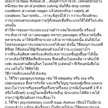
เมื่อแก้ไข flaws ทั้งหมดได้ ...สมมุติว่าแก้ไขได้...เทคนิคอีกอย่าง
หนึ่งของ the art of problem solving นั่นก็คือ drop certain
conditions at certain stages แล้วค่อยกลับมา satisfy all
conditions ในภายหลัง.... เราจะพิสูจน์ได้ว่า กว่าจะเรียนทักษะ
การแปลจนครอบคลุมความรู้ทั้งหมดเพื่อที่จะแปลให้ได้ดีในระดับ
เทพนั้น
ทำให้การสอนการแปลแบบอ่านตำราเล่มใดเล่มหนึ่ง หรือแม้
กระทั่งอาจารย์ เอา passages หลายๆ passages หรือเอาหนังสือ
หลายๆเล่ม มาให้นักศึกษาแปล แล้วอาจารย์เฉลยนั้น มันก็ยังไม่
ไม่ครอบคลุมการแปลทุกประเภทได้เลย! ดังนั้น วิธีสอนการแปลที่
ดีที่สุด ก็คือสอนให้ผู้เรียนสอนตัวเองได้ว่าจะแปลอย่างไร
การที่จะค้นคิดศาสตร์และศิลป์แห่งการแปลชั้นสูงขึ้นมาได้นั้น
เราจะต้องใช้วิธีคิดที่พลิกแพลง ซึ่งคนอื่นๆไม่เคยคิด เราต้องใช้
cells สมองส่วนที่คนอื่นๆ ไม่เคยใช้ (แต่คนบ้า ที่เรียนหนังสือไม่
เก่ง แต่ไม่โง่ ใช้คิดได้)
วิธีการพลิกแพลงก็มี ดังเช่น
1. ใช้วิชา parapsychology เช่น ใช้ telepathy หรือ esp หรือ
clairvoyance สื่อสารกับจิต และ/หรือวิญญาณของผู้เขียน source
text (ไม่ว่าเขาหรือเธอหรือครึ่งเขาครึ่งเธอ (กรณีเป็นเพศที่ 3 ที่ 4
หรือไม่มีเพศ) จะอยู่ในภพนี้หรือภพอื่น) นักแปลจะได้ตีความได้
ง่ายๆว่าผู้เขียนต้องการจะสื่ออะไร
2. ใช้วิชา psychohistory แบบที่ Isaac Asimov เขียนไว้ในนิยา
(บอกแล้วว่า แม้กระทั่งเรื่องราวในนิยายก็นำมาใช้สอนการแปล