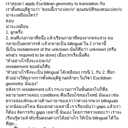
เราลองมา apply Euclidean geometry to translation กัน
เราตั้งสมมุติฐานว่า "ตอนนี้เราแปลเก่ง" คุณสมบัติของคนแปลเก่ง
น่าจะเหมือนใคร?
ตอบ
น่าจะเหมือน
1. ลูกครึ่ง
2. คนที่เก่งภาษาที่หนึ่ง แล้วเรียนภาษาที่สองจากพรแสวง จน
กลายเป็นพรสวรรค์ แล้วกลายเป็น bilingual ใน 2 ภาษานี้
นี่เป็น restatement of the unknown นั่นก็คือว่า unknown (หรือ
what's required to be done) เมื่อแรกเริ่มนั้นคือ
"ทำอย่างไรจึงจะแปลเก่ง"
restatement ของมันก็คือ
"ทำอย่างไรจึงจะเป็น bilingual ได้เหมือนๆ กรณี 1. กับ 2. ที่ยก
ตัวอย่างให้ดูจากการตั้งสมมุติฐานคล้ายๆ ในวิชา Euclidean
geometry นั่นเอง"
หลังจาก restatement แล้ว กระบวนการในขั้นต่อๆไปก็คือ
พยายามตรวจสอบ conditions คือเงื่อนไขของโจทย์ นั่นเอง เช่น
ตรวจสอบทักษะทางด้านภาษาของเราว่าต่างจากพวก bilinguals
มากน้อยแค่ไหน ข้อแตกต่างเหล่านี้ เราเรียกมันว่า gaps แล้วเรา
ก็ต้อง จัดการกับ gaps เหล่านี้ นั่นเอง โดยการตรวจสอบว่า เราจะ
เรียนรู้ตามลำดับขั้นตอนต่างๆได้อย่างไร ให้เป็น bilingual ได้ใน
ที่สุด...