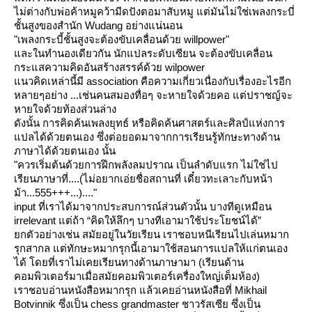
ไม่ต่างกับพ่อค้าหมูคว้ามีดปังตอมาสับหมู แต่มันไม่ใช่เพลงกระบี่
ชั้นสูงของสำนัก Wudang อย่างแน่นอน
"เพลงกระบี้ชั้นสูงจะต้องขับเคลื่อนด้วย willpower"
ละในทำนองเดียวกัน นักแปลระดับเซียน จะต้องขับเคลื่อน
กระแสความคิดอันสร้างสรรค์ด้วย wilpower
นวคิดเหล่านี้มี association คือความเกี่ยวเนื่องกับเรื่องอะไรอีก
หลายๆอย่าง ...เช่นคนสมองทื่อๆ จะหายใจด้วยคอ แต่ปราชญ์จะ
หายใจด้วยท้องส่วนล่าง
ดังนั้น การคิดค้นเพลงยุทธ์ หรือคิดค้นศาสตร์และศิลป์แห่งการ
ปลได้ด้วยตนเอง ซึ่งต่อยอดมาจากการเรียนรู้ทักษะทางด้าน
ภาษาได้ด้วยตนเอง นั้น
"ควรเริ่มต้นด้วยการฝึกพลังลมปราณ เป็นลำดับแรก ไม่ใช่ไป
เรียนภาษาที่....(ไม่อยากเอ่ยชื่อสถานที่ เดี๋ยวทะเลาะกับหน้า
ม้า...555+++...)...."
input ที่เราได้มาจากประสบการณ์ส่วนตัวนั้น บางทีดูเหมือน
irrelevant แต่ถ้า “คิดให้ลึกๆ บางทีเอามาใช้ประโยชน์ได้”
กตัวอย่างเช่น สมัยอยู่ในวัยเรียน เราชอบหนีเรียนไปเล่นหมาก
รุกสากล แต่ทักษะหมากรุกนี้เอามาใช้สอนการแปลให้แก่ตนเอง
ได้ โดยที่เราไม่เคยเรียนทางด้านภาษามา (เรียนด้าน
คอมพิวเตอร์มาเมื่อสมัยคอมพิวเตอร์เครื่องใหญ่เต็มห้อง)
เราชอบอ่านหนังสือหมากรุก แล้วเคยอ่านหนังสือที่ Mikhail
Botvinnik ซึ่งเป็น chess grandmaster ชาวรัสเซีย ซึ่งเป็น