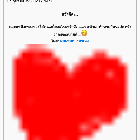
1 มิถุนายน 2550 6:37:44 น.
สวัสดีค่ะ...
วะมาฟังเพลงของโต๋ค่ะ...เด็กอะไรน่ารักจัง!...แวะเข้ามาทักทายกันนะค่ะ หวัง
ว่าคงจะสบายดี ...
ดย:
คนผ่านทางมาเจอ