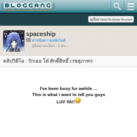
spaceship
ฝากข้อความหลังไมค์
ผู้ติดตามบล็อก : 0 คน
คลิปวิดีโอ : รักเธอ โต๋ ศักดิ์สิทธิ์ เวชสุภาพร
I've been busy for awhile ...
This is what i want to tell you guys
LUV YA!!