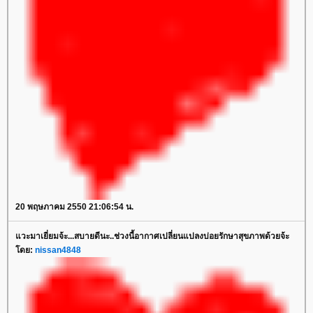
20 พฤษภาคม 2550 21:06:54 น.
วะมาเยี่ยมจ้ะ...สบายดีนะ..ช่วงนี้อากาศเปลี่ยนแปลงบ่อยรักษาสุขภาพด้วยจ้ะ
ดย:
nissan4848