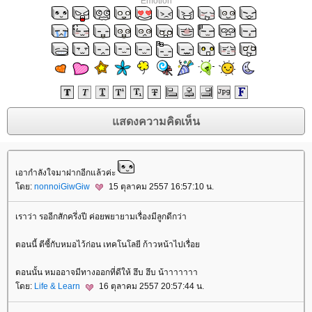
Emotion
เอากำลังใจมาฝากอีกแล้วค่ะ
ดย:
nonnoiGiwGiw
15 ตุลาคม 2557 16:57:10 น.
เราว่า รออีกสักครึ่งปี ค่อยพยายามเรื่องมีลูกดีกว่า
ตอนนี้ ตีซี้กับหมอไว้ก่อน เทคโนโลยี ก้าวหน้าไปเรื่อ
ตอนนั้น หมออาจมีทางออกที่ดีให้ ฮึบ ฮึบ น้าาาาาาา
ดย:
Life & Learn
16 ตุลาคม 2557 20:57:44 น.