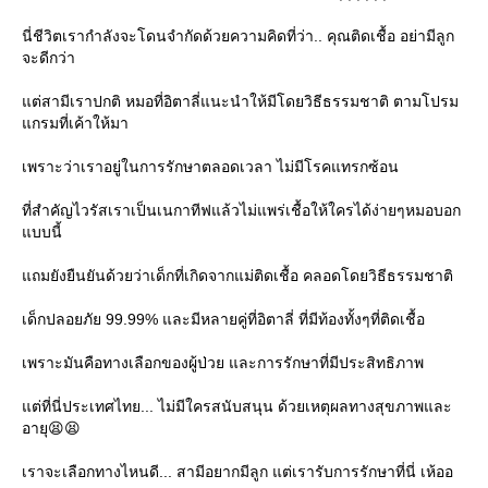
นี่ชีวิตเรากำลังจะโดนจำกัดด้วยความคิดที่ว่า.. คุณติดเชื้อ อย่ามีลูก
จะดีกว่า
ต่สามีเราปกติ หมอที่อิตาลี่แนะนำให้มีโดยวิธีธรรมชาติ ตามโปรม
กรมที่เค้าให้มา
เพราะว่าเราอยู่ในการรักษาตลอดเวลา ไม่มีโรคแทรกซ้อน
ที่สำคัญไวรัสเราเป็นเนกาทีฟแล้วไม่แพร่เชื้อให้ใครได้ง่ายๆหมอบอก
บบนี้
ถมยังยืนยันด้วยว่าเด็กที่เกิดจากแม่ติดเชื้อ คลอดโดยวิธีธรรมชาติ
เด็กปลอยภัย 99.99% และมีหลายคู่ที่อิตาลี่ ที่มีท้องทั้งๆที่ติดเชื้อ
เพราะมันคือทางเลือกของผู้ป่วย และการรักษาที่มีประสิทธิภาพ
ต่ที่นี่ประเทศไทย... ไม่มีใครสนับสนุน ด้วยเหตุผลทางสุขภาพและ
อายุ😫😫
เราจะเลือกทางไหนดี... สามีอยากมีลูก แต่เรารับการรักษาที่นี่ เห้ออ