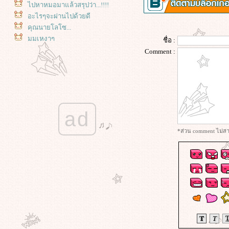
ไปหาหมอมาแล้วสรุปว่า...!!!!
อะไรๆจะผ่านไปด้วยดี
คุณนายโลโซ...
มุมเหงาๆ
ชื่อ :
อยากโลว์เทคบ้าง นี่เราแปลก
Comment :
ประหลาดมากไปมั้ย??
วันเสาร์....วันเหงา
..อย่าให้มันเป็นเหมือนในอดีต..
ไม่ได้คาดหวังไว้มากมาย.
จหา
ad
ฮืมมม
เริ่มต้นกันอีกรอบ
*ส่วน comment ไม่สาม