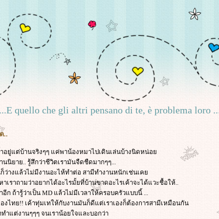
...E quello che gli altri pensano di te, è problema loro ..
ต..
ย้ำอยู่แต่บ้านจริงๆๆ แค่พาน้องหมาไปเดินเล่นบ้างนิดหน่อ
ิยาย.. รู้สึกว่าชีวิตเรามันจืดชืดมากๆๆ...
ก็ว่างแล้วไม่มีงานอะไห้ทำต่อ สามีทำงานหนักเช่นเค
หาเราถามว่าอยากได้อะไรมั้ยที่บ้านขาดอะไรเค้าจะได้แวะชื้อให้..
ก ถ้ารู้ว่าเป็น MD แล้วไม่มีเวลาให้ครอบครัวแบบนี้ ...
องไทย!! เค้าทุ่มเทให้กับงานมันก็ดีแต่เราเองก็ต้องการสามีเหมือนกัน
ค้าทำแต่งานๆๆๆ จนเราน้อยใจและบอกว่า