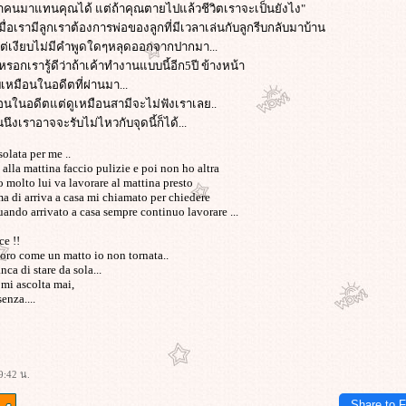
ทก็หาคนมาแทนคุณได้ แต่ถ้าคุณตายไปแล้วชีวิตเราจะเป็นยังไง"
นึงเมื่อเรามีลูกเราต้องการพ่อของลูกที่มีเวลาเล่นกับลูกรีบกลับมาบ้าน
ด้แต่เงียบไม่มีคำพูดใดๆหลุดออกจากปากมา...
่หรอกเรารู้ดีว่าถ้าเค้าทำงานแบบนี้อีก5ปี ข้างหน้า
บเหมือนในอดีตที่ผ่านมา...
ือนในอดีตแต่ดูเหมือนสามีจะไม่ฟังเราเลย..
ันนึงเราอาจจะรับไม่ไหวกับจุดนี้ก็ได้...
olata per me ..
 alla mattina faccio pulizie e poi non ho altra
o molto lui va lavorare al mattina presto
ima di arriva a casa mi chiamato per chiedere
uando arrivato a casa sempre continuo lavorare ...
ce !!
voro come un matto io non tornata..
ca di stare da sola...
 mi ascolta mai,
enza....
9:42 น.
Share to 