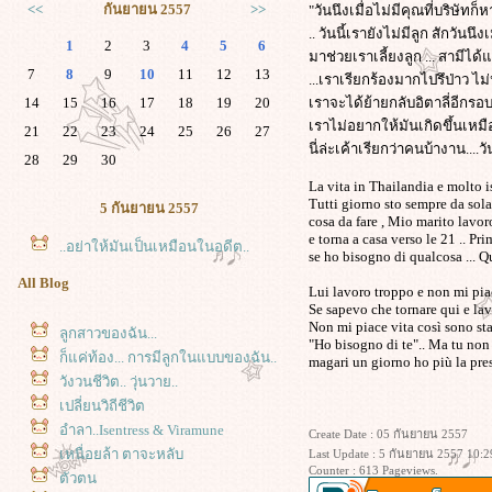
<<
กันยายน 2557
>>
"วันนึงเมื่อไม่มีคุณที่บริษั
.. วันนี้เรายังไม่มีลูก สักวัน
1
2
3
4
5
6
มาช่วยเราเลี้ยงลูก ... สามีไ
7
8
9
10
11
12
13
...เราเรียกร้องมากไปรึป่าว ไม
14
15
16
17
18
19
20
เราจะได้ย้ายกลับอิตาลี่อีกรอ
เราไม่อยากให้มันเกิดขึ้นเหม
21
22
23
24
25
26
27
นี่ล่ะเค้าเรียกว่าคนบ้างาน....ว
28
29
30
La vita in Thailandia e molto is
Tutti giorno sto sempre da sola
5 กันยายน 2557
cosa da fare , Mio marito lavor
e torna a casa verso le 21 .. Pr
..อย่าให้มันเป็นเหมือนในอดีต..
se ho bisogno di qualcosa ... Q
All Blog
Lui lavoro troppo e non mi pia
Se sapevo che tornare qui e la
Non mi piace vita così sono stan
ลูกสาวของฉัน...
"Ho bisogno di te".. Ma tu non
ก็แค่ท้อง... การมีลูกในแบบของฉัน..
magari un giorno ho più la pres
วังวนชีวิต.. วุ่นวาย..
เปลี่ยนวิถีชีวิต
อำลา..Isentress & Viramune
Create Date : 05 กันยายน 2557
เหนื่อยล้า ตาจะหลับ
Last Update : 5 กันยายน 2557 10:2
Counter : 613 Pageviews.
ตัวตน