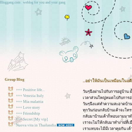
Bloggang.com : weblog for you and your gang
.
Group Blog
..อย่าให้มันเป็นเหมือนในอดี
+++ Positive life...
วันๆนึงผ่านไปกับการอยู่บ้าน 
+++ Venezia Italy
เวลาส่วนใหญ่หมดไปกับการอ่านน
+++ Mia malattia
วันๆนึงแค่ทำความสะอาดบ้าน
+++ Love story
ทุกวันก่อนกลับบ้านเค้าจะโทร
+++ Friendship
กลับมาบ้านเค้าก็หอบงามมาทำอี
+++ Secret [My vip]
เราจะไม่ให้กลับมาทำงานที่เมื
Nuova vita in Thailandia
เราแทบจะไมีมีเวลาคุยกัน เ