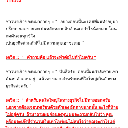
ว่ากันไป
ชาวนาเจ้าของหมากากๆ :: " อย่างตอนนี้นะ เคสที่ผมทำอยู่มา
ปรึกษายอดขายจะเปนหลักหลายสิบล้านแต่กำไรน้อยมากโดน
กดดันจนทุกข์ใจ
เปนธุรกิจส่วนตัวที่ไม่มีความสุขเอาซะเลย "
เดวิด :: " คำถามคือ แล้วจะทำต่อไปทำไมครับ "
ชาวนาเจ้าของหมากากๆ :: " นั่นสิครับ ตอนนี้ผมกำลังช่วยเขา
ค้นหาคำตอบอยู่ แล้วทางออก สำหรับคนที่ใจใหญ่เกินตัวทาง
ธุรกิจล่ะครับ "
เดวิด :: " สำหรับคนใจใหญ่ในทางธุรกิจไม่มีทางออกครับ
นอกจากต้องเจอบทเรียนด้วยตัวเอง อัตตาขนาดนั้น อะไรก็ห้าม
ไม่อยู่ครับ ถ้ามาถามผมก่อนลงทุน ผมจะถามกลับไปว่า คุณ
พร้อมจะเจ๊งที่จำนวนเงินเท่าไหร่ผมไม่สนใจว่าคุณจะกำไรแค่