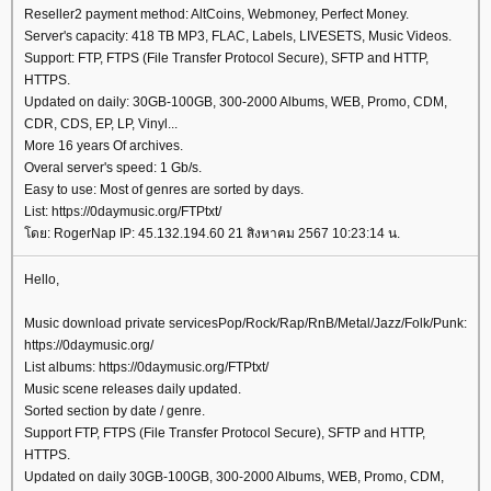
Reseller2 payment method: AltCoins, Webmoney, Perfect Money.
Server's capacity: 418 TB MP3, FLAC, Labels, LIVESETS, Music Videos.
Support: FTP, FTPS (File Transfer Protocol Secure), SFTP and HTTP,
HTTPS.
Updated on daily: 30GB-100GB, 300-2000 Albums, WEB, Promo, CDM,
CDR, CDS, EP, LP, Vinyl...
More 16 years Of archives.
Overal server's speed: 1 Gb/s.
Easy to use: Most of genres are sorted by days.
List: https://0daymusic.org/FTPtxt/
ดย: RogerNap IP: 45.132.194.60 21 สิงหาคม 2567 10:23:14 น.
Hello,
Music download private servicesPop/Rock/Rap/RnB/Metal/Jazz/Folk/Punk:
https://0daymusic.org/
List albums: https://0daymusic.org/FTPtxt/
Music scene releases daily updated.
Sorted section by date / genre.
Support FTP, FTPS (File Transfer Protocol Secure), SFTP and HTTP,
HTTPS.
Updated on daily 30GB-100GB, 300-2000 Albums, WEB, Promo, CDM,