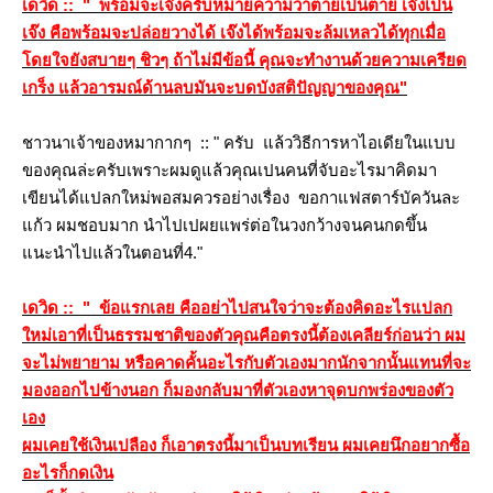
เดวิด :: " พร้อมจะเจ๊งครับหมายความว่าตายเป็นตาย เจ๊งเป็น
เจ๊ง คือพร้อมจะปล่อยวางได้ เจ๊งได้พร้อมจะล้มเหลวได้ทุกเมื่อ
ดยใจยังสบายๆ ชิวๆ ถ้าไม่มีข้อนี้ คุณจะทำงานด้วยความเครียด
เกร็ง แล้วอารมณ์ด้านลบมันจะบดบังสติปัญญาของคุณ"
ชาวนาเจ้าของหมากากๆ :: " ครับ แล้ววิธีการหาไอเดียในแบบ
ของคุณล่ะครับเพราะผมดูแล้วคุณเปนคนที่จับอะไรมาคิดมา
เขียนได้แปลกใหม่พอสมควรอย่างเรื่อง ขอกาแฟสตาร์บัควันละ
ก้ว ผมชอบมาก นำไปเปผยแพร่ต่อในวงกว้างจนคนกดขึ้น
นะนำไปแล้วในตอนที่4."
เดวิด :: " ข้อแรกเลย คืออย่าไปสนใจว่าจะต้องคิดอะไรแปลก
หม่เอาที่เป็นธรรมชาติของตัวคุณคือตรงนี้ต้องเคลียร์ก่อนว่า ผม
จะไม่พยายาม หรือคาดคั้นอะไรกับตัวเองมากนักจากนั้นแทนที่จะ
มองออกไปข้างนอก ก็มองกลับมาที่ตัวเองหาจุดบกพร่องของตัว
เอง
ผมเคยใช้เงินเปลือง ก็เอาตรงนี้มาเป็นบทเรียน ผมเคยนึกอยากซื้อ
อะไรก็กดเงิน