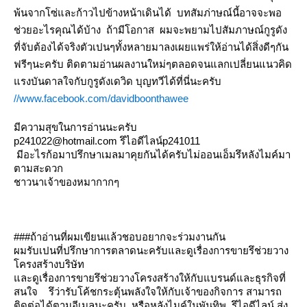
พ้นจากโซ่และก้าวไปข้างหน้าเดินได้ บทสัมภ่าษณ์นี้อาจจะพอ
ช่วยอะไรคุณได้บ้าง ถ้ามีโอกาส ผมจะพยามไปสัมภาษณ์กูรูดัง
ที่จับต้องได้จริงตัวเปนๆทั้งหลายมาลงเผยแพร่ให้อ่านได้สิ่งดีๆกัน
ฟรีๆนะครับ ติดตามอ่านผลงานใหม่ๆตลอดจนแลกเปลี่ยนแนวคิด
รงบันดาลใจกับกูรูดังเดวิด บุญทวีได้ที่นี่นะครับ
//www.facebook.com/davidboonthawee
มีความสุขในการอ่านนะครับ
p241022@hotmail.com รึไอดีไลน์p241011
มีอะไรก้อมาปรึกษาเมลมาคุยกันได้ครับไม่ออนเอ็มรึหลังไมค์มา
ตามสะดวก
ชาวนาเจ้าของหมากากๆ
###ถ้าอ่านที่ผมเขียนแล้วชอบอยากจะร่วมงานกัน
ผมรับเปนที่ปรึกษาการตลาดนะครับและดูเรื่องการขายรึช่วยวาง
ครงสร้างบริษัท
ละดูเรื่องการขายรึช่วยวางโครงสร้างให้กับแบรนด์และธุรกิจที่
สนใจ รึว่ารับโค้ชกระตุ้นพลังใจให้กับเจ้าของกิจการ สามารถ
ติดต่อได้ตามอีเมลนะครับ หรือหลังไมค์ในพันทิพ รึไอดีไลน์ ส่ง