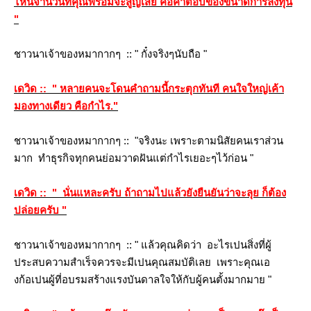
ไหนจำนวนทีคุณพร้อมจะสูญเสีย คือคำตอบของขนาดการลงทุน
"
ชาวนาเจ้าของหมากากๆ :: " กั๋งจริงๆนับถือ "
เดวิด :: " หลายคนจะโดนคำถามนี้กระตุกทันที คนใจใหญ่เค้า
มองทางเดียว คือกำไร."
ชาวนาเจ้าของหมากากๆ :: "จริงนะ เพราะตามนิสัยคนเราส่วน
มาก ทำธุรกิจทุกคนย่อมวาดฝันแต่กำไรเยอะๆไว้ก่อน "
เดวิด :: " นั่นแหละครับ ถ้าถามไปแล้วยังยืนยันว่าจะลุย ก็ต้อง
ปล่อยครับ "
ชาวนาเจ้าของหมากากๆ :: " แล้วคุณคิดว่า อะไรเปนสิ่งที่ผู้
ประสบความสำเร็จควรจะมีเปนคุณสมบัติเลย เพราะคุณเอ
งก้อเปนผู้ที่อบรมสร้างแรงบันดาลใจให้กับผู้คนตั้งมากมาย "