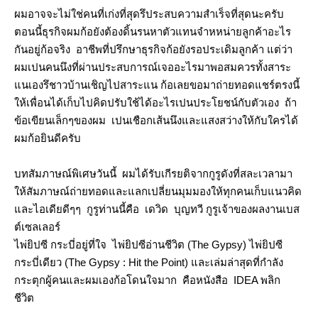
ผมอาจจะไม่ใช่คนที่เก่งที่สุดรึประสบความสำเร็จที่สุดนะครับ
ตอนนี้ธุรกิจผมก้อยังต้องดิ้นรนหาตัวแทนจำหหน่ายลูกค้าอะไร
กันอยู่ก้อจริง อาชีพที่ปรึกษาธุรกิจก้อยังรอประเดิมลูกค้า แต่ว่า
ผมเปนคนนึงที่ผ่านประสบการณ์เจออะไรมาพอสมควรทั้งสาระ
นเองรึชาวบ้านเชิญไปสาระแน ก้อเลยขอมาถ่ายทอดแชร์ตรงนี้
ห้เพื่อนได้เก็บไปคิดปรับใช้ได้อะไรเปนประโยชน์กับตัวเอง ถ้า
ข้อเขียนเล็กๆของผม เปนเชือกเส้นนึงและแสงสว่างให้กับใครได้
ผมก้อยินดีครับ
บทสัมภาษณ์พิเศษวันนี้ ผมได้รับเกีรยติจากกูรูดังที่สละเวลามา
ห้สัมภาษณ์ถ่ายทอดและแลกเปลี่ยนมุมมองให้ทุกคนเก็บแนวคิด
ละไอเดียดีๆๆ กูรูท่านนี้คือ เดวิด บุญทวี กูรูเจ้าของผลงานเบส
ต์เซลเลอร์
ไพ่ยิปซี กระบี่อยู่ที่ใจ ไพ่ยิปซีอ่านชีวิต (The Gypsy) ไพ่ยิปซี
กระบี่เดียว (The Gypsy : Hit the Point) และเล่มล่าสุดที่กำลัง
กระตุกผู้คนและผมเองก้อโดนใจมาก คือหนังสือ IDEA พลิก
ชีวิต