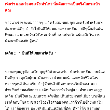
เห็นว่า คุณพร้อมจะเจ๊งเท่าไหร่ นั่นคือความเป็นจริงในกระเป๋า
คุณ
ชาวนาเจ้าของหมากากๆ :: " ครับผม ขอบคุณนะครับสำหรับบท
สัมภาษณ์ดีๆ ถ้ายังไงยินดีให้ผมเผยแพร่บทสัมภาสดีๆนี้ลงในพัน
ทิพและแวดวงกว้างใช่ไหมครับเพื่อเปนประโยชน์แง่คิดในการ
พัฒนาตัวเองกับผู้คน"
เดวิด :: " ยินดีให้เผยแพร่ครับ "
ขอขอคุณกูรูดัง เดวิด บุญทีวีด้วยนะครับ สำหรับบทสัมภาษณ์แง่
คิดดีๆกระตุกใจผู้คน มันอาจจะช่วยแนะนำและพลิกชีวิตใคร
หลายๆคนได้นะครับ ถ้ารู้จักกันไปคิดทบทวนกับตัวเอง และ
สำหรับเจ้าของกิจการ แง่คิดเรื่องการใจใหญ่และคำตอบของกูรู
เดวิด มันจี้ใจและเปนความจริงที่ผมเห็นด้วยมากที่เดียว บางทีคน
เราติดกับโซ่ล่ามขาเราไว้อะไรสักอย่างจนเราก้าวไปข้างหน้าไม่
ได้ เราต้องการ อะไรที่มันเปนเหมือนที่ตัด ทีทำให้ขาเราหลุด