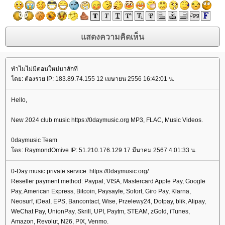
ทำไมไม่มีตอนใหม่มาสักที
ดย: ต้องรวย IP: 183.89.74.155 12 เมษายน 2556 16:42:01 น.
Hello,
New 2024 club music https://0daymusic.org MP3, FLAC, Music Videos.
0daymusic Team
ดย: RaymondOmive IP: 51.210.176.129 17 มีนาคม 2567 4:01:33 น.
0-Day music private service: https://0daymusic.org/
Reseller payment method: Paypal, VISA, Mastercard Apple Pay, Google
Pay, American Express, Bitcoin, Paysayfe, Sofort, Giro Pay, Klarna,
Neosurf, iDeal, EPS, Bancontact, Wise, Przelewy24, Dotpay, blik, Alipay,
WeChat Pay, UnionPay, Skrill, UPI, Paytm, STEAM, zGold, iTunes,
Amazon, Revolut, N26, PIX, Venmo.