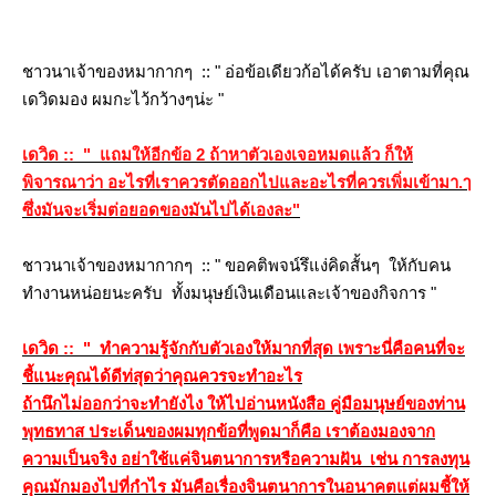
ชาวนาเจ้าของหมากากๆ :: " อ่อข้อเดียวก้อได้ครับ เอาตามที่คุณ
เดวิดมอง ผมกะไว้กว้างๆน่ะ "
เดวิด :: " แถมให้อีกข้อ 2 ถ้าหาตัวเองเจอหมดแล้ว ก็ให้
พิจารณาว่า อะไรที่เราควรตัดออกไปและอะไรที่ควรเพิ่มเข้ามา.ๅ
ซึ่งมันจะเริ่มต่อยอดของมันไปได้เองละ"
ชาวนาเจ้าของหมากากๆ :: " ขอคติพจน์รึแง่คิดสั้นๆ ให้กับคน
ทำงานหน่อยนะครับ ทั้งมนุษย์เงินเดือนและเจ้าของกิจการ
"
เดวิด :: " ทำความรู้จักกับตัวเองให้มากที่สุด เพราะนี่คือคนที่จะ
ชี้แนะคุณได้ดีท่สุดว่าคุณควรจะทำอะไร
ถ้านึกไม่ออกว่าจะทำยังไง ให้ไปอ่านหนังสือ คู่มือมนุษย์ของท่าน
พุทธทาส ประเด็นของผมทุกข้อที่พูดมาก็คือ เราต้องมองจาก
ความเป็นจริง อย่าใช้แค่จินตนาการหรือความฝัน เช่น การลงทุน
คุณมักมองไปที่กำไร มันคือเรื่องจินตนาการในอนาคตแต่ผมชี้ให้