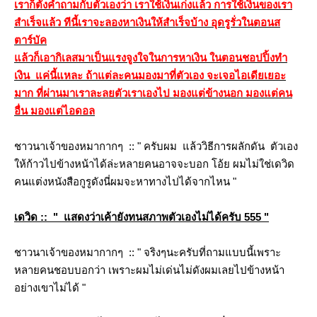
เราก็ตั้งคำถามกับตัวเองว่า เราใช้เงินเก่งแล้ว การใช้เงินของเรา
สำเร็จแล้ว ทีนี้เราจะลองหาเงินให้สำเร็จบ้าง อุดรูรั่วในตอนส
ตาร์บัค
ล้วก็เอากิเลสมาเป็นแรงจูงใจในการหาเงิน ในตอนชอปปิ้งทำ
เงิน แค่นี้แหละ ถ้าแต่ละคนมองมาที่ตัวเอง จะเจอไอเดียเยอะ
มาก ที่ผ่านมาเราละลยตัวเราเองไป มองแต่ข้างนอก มองแต่คน
อื่น มองแต่ไอดอล
ชาวนาเจ้าของหมากากๆ :: " ครับผม แล้ววิธีการผลักดัน ตัวเอง
ห้ก้าวไปข้างหน้าได้ล่ะหลายคนอาจจะบอก โอ้ย ผมไม่ใช่เดวิด
คนแต่งหนังสือกูรูดังนี่ผมจะหาทางไปได้จากไหน
"
เดวิด :: " แสดงว่าเค้ายังทนสภาพตัวเองไม่ได้ครับ 555 "
ชาวนาเจ้าของหมากากๆ :: " จริงๆนะครับที่ถามแบบนี้เพราะ
หลายคนชอบบอกว่า เพราะผมไม่เด่นไม่ดังผมเลยไปข้างหน้า
อย่างเขาไม่ได้ "