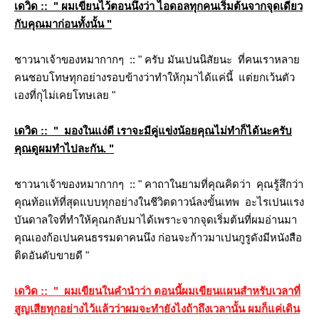
เดวิด :: " ผมเขียนไว้ตอนนึงว่า ไอดอลทุกคนเริ่มต้นจากจุดเดียว
กับคุณมาก่อนทั้งนั้น "
ชาวนาเจ้าของหมากากๆ :: " ครับ มันเปนนิสัยนะ ที่คนเราหลา
คนชอบโทษทุกอย่างรอบข้างว่าทำให้กุมาได้แค่นี้ แต่ยกเว้นตัว
เองที่กุไม่เคยโทษเลย "
เดวิด :: " มองในแง่ดี เราจะมีคู่แข่งน้อยคุณไม่ทำก็ได้นะครับ
คุณดูผมทำไปละกัน.
"
ชาวนาเจ้าของหมากากๆ :: " คาถาในยามที่คุณคิดว่า คุณรู้สึกว่า
คุณท้อแท้ที่สุดแบบทุกอย่างในชีวิตดาวน์ลงขั้นเทพ อะไรเปนแรง
บันดาลใจที่ทำให้คุณกลับมาได้เพราะจากจุดเริ่มต้นที่ผมอ่านมา
คุณเองก้อเปนคนธรรมดาคนนึง ก่อนจะก้าวมาเปนกูรูดังมีหนังสือ
ติดอันดับขายดี "
เดวิด :: " ผมเขียนในคำนำว่า ตอนนี้ผมเขียนแผนสำหรับเวลาที่
สูญเสียทุกอย่างไว้แล้วว่าผมจะทำยังไงถ้าถึงเวลานั้น ผมก็แค่เดิน