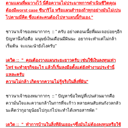
ตามแผนที่ผมวางไว้ นี่คือความไม่ประมาทการดำเนินชีวิตคุณ
ต้องมีworst case ซีนาริโอ หรือแผนสำรองถ้าทุกอย่างมันไม่เปน
ไปตามมี่คิด ซึ่งแต่ละคนต้องไปหาแผนนี้กันเอง."
ชาวนาเจ้าของหมากากๆ :: " ครับ อย่างตอนเนี้ยที่ผมเจอบ่อยๆอีก
ปัญหานึงก้อคือ มนุษย์เงินเดือนมีฝันนะ อยากจะทำแต่ไม่กล้า
เริ่มต้น จะแนะนำยังไงครับ"
เดวิด :: " คุณต้องวางแผนระยะยาวครับ เช่นใช้เงินลงทุนเท่า
ไหร่ จะทำธุรกิจอะไร แล้วก็เริ่มลงมือตั้งแต่ยังทำงานประจำนี่
หละครับ
ความไม่กล้า เกิดจากความไม่รู้จริงในสิ่งที่ฝัน"
ชาวนาเจ้าของหมากากๆ :: " ปัญหาข้อใหญ่ที่เปนส่วนมากคือ
ความั่นใจและความกล้าในการที่จะก้าว หลายคนสับสนกังวลกลัว
นะคิดว่ากุอายุน้อยไปกุแก่ไปจะทำได้เหรอสารพัด
"
เดวิด :: " ทำการบ้านในสิ่งทีฝันเยอะๆซึ่งมันไม่ต้องลงทุนหรือใช้