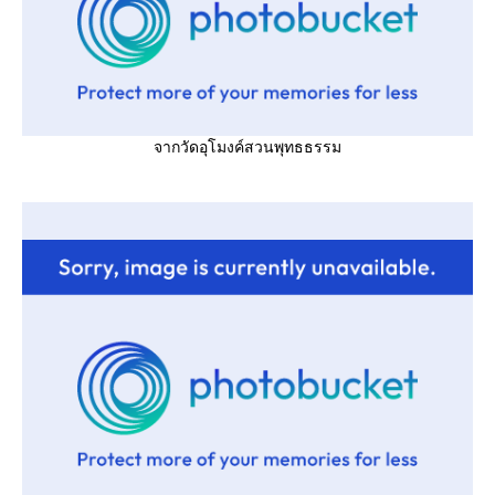
จากวัดอุโมงค์สวนพุทธธรรม