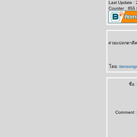
Last Update :
ดอกไม้แถวบ้าน...2
Counter : 855
นางพญาเสือโคร่ง ขุนช่างเคี่ยน
น้องนก...แถวบ้าน
บัวตอง...ปีที่แล้ว
ดอกไม้...แถวบ้าน
สวยแปลกตาดีครั
ดย:
tienson
ชื่อ :
Comment :