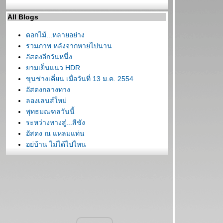
All Blogs
ดอกไม้...หลายอย่าง
รวมภาพ หลังจากหายไปนาน
อัสดงอีกวันหนึ่ง
ามเย็นแนว HDR
ขุนช่างเคี่ยน เมื่อวันที่ 13 ม.ค. 2554
อัสดงกลางทาง
ลองเลนส์ใหม่
พุทธมณฑลวันนี้
ระหว่างทางสู่...สีชัง
อัสดง ณ แหลมแท่น
อยู่บ้าน ไม่ได้ไปไหน
วิวทะเลจากมุมสูง เกาะเสม็ด
วัดบวรนิเวศวิหาร
สายัณห์ ณ เกาะเสม็ด
อัสดง ณ แม่น้ำบางปะกง
มอหินขาว มีดาวล้านดวง
น้ำตกตาดโตน ชัยภูมิ
พุทธมณฑล