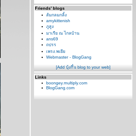
Friends' blogs
ส้มกลมกลิ้ง
amykittenish
ภูสูง
มาเรีย ณ ไกลบ้าน
ans69
ถปรร
เพรง.พเยี
Webmaster - BlogGang
[Add บุ้งกี๋'s blog to your web]
Links
boongey.multiply.com
BlogGang.com