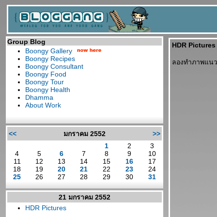
Group Blog
HDR Pictures
Boongy Gallery
Boongy Recipes
ลองทำภาพแนว 
Boongy Consultant
Boongy Food
Boongy Tour
Boongy Health
Dhamma
About Work
<<
มกราคม 2552
>>
1
2
3
4
5
6
7
8
9
10
11
12
13
14
15
16
17
18
19
20
21
22
23
24
25
26
27
28
29
30
31
21 มกราคม 2552
HDR Pictures