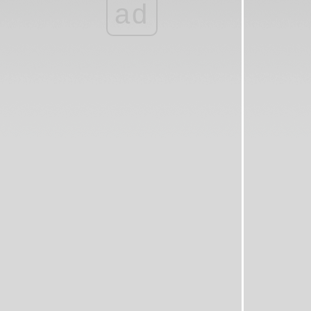
ad
จับพลัดจบผลูได้ไปเที่ยวอัมพวา
ดอกไม้แถวขุนวาง
ปีใหม่...พาไปวัด
วิวจากบนอากาศ
บ้านนอกเข้ากรุง 2...แถวสนามหลวง
บ้านนอกเข้ากรุง
หลังฝน
ภาพจากแผ่นฟิล์ม...วัดพระธาตุหริภุญชั
วรมหาวิหาร ลำพูน
ภาพจากแผ่นฟิล์ม...วัดสวนดอก เชียงใหม่
เรื่อยเปื่อยภาคต่อมา
พาแอ่วแถวๆบ้าน
ถ่ายไปเรื่อยเปื่อ
หุ่นช่างฟ้อน โจ-หน่า ถนนคนเดินเชียงใหม่
บตั๋นไท
ต้นไม้ดอกไม้ในวัด
ทะเลหมอกแถวเมืองตรัง
ครอบครัวนก
น้องนก...again
Flowers and a Fountain