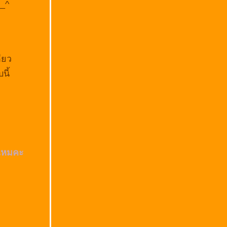
__^
ียว
นี้
นไหมคะ