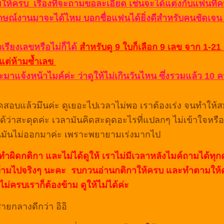
มให้ครบ เรื่องที่จะถามขอละเอียด เช่นจะได้แต่งกับแฟนที่
าษณ์งานมาจะได้ไหม บอกชื่อแฟนได้ยิ่งดีสำหรับคนชัดเจ
วเรียงเลขหรือไม่ก็ได้
สำหรับดู 9 ใบก็เลือก 9 เลข จาก 1-21
ต่ห้ามซ้ำเลข
ะมาแจ้งหน้าไมค์ค่ะ ว่าดูให้ไม่เกินวันไหน ซึ่งรวมแล้ว 10 ค
ดสอบแล้วมึนค่ะ ดูเยอะไปเวลาไม่พอ เราต้องเร่ง จนทำให้สมา
กได้ว่าสะดุดค่ะ เวลามันคิดสะดุดอะไรที่แปลกๆ ไม่เข้าใจหรือ
ี่มันไม่ออกมาค่ะ เพราะพยายามเร่งมากไป
ทำผิดกติกา และไม่ได้ดูให้ เราไม่มีเวลาหลังไมค์ถามได้ท
ข้ามไปจริงๆ นะคะ รบกวนอ่านกติกาให้ครบ และทำตามให้ค
ม่ครบเราก็ต้องข้าม ดูให้ไม่ได้ค่ะ
ายกลางดีกว่า อิอิ