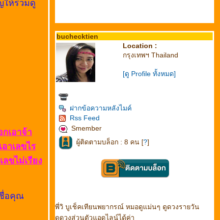
ญให้ร่วมดู
buchecktien
Location :
กรุงเทพฯ Thailand
[ดู Profile ทั้งหมด]
ฝากข้อความหลังไมค์
Rss Feed
Smember
ลือกเอาจ้า
ผู้ติดตามบล็อก : 8 คน [
?
]
ะเอาเลขไร
เลขไม่เรียง
ชื่อคุณ
พี่วิ บูเช็คเทียนพยากรณ์ หมอดูแม่นๆ ดูดวงรายวัน
ดูดวงส่วนตัวแอดไลน์ได้ค่า