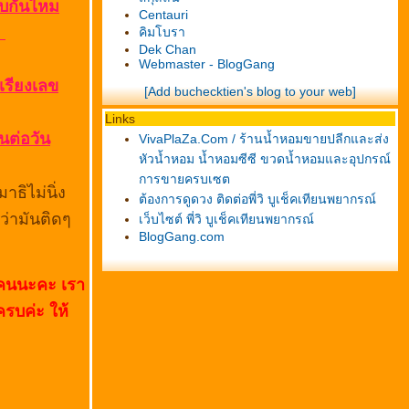
คบกันไหม
Centauri
น
คิมโบรา
Dek Chan
Webmaster - BlogGang
เรียงเลข
[Add buchecktien's blog to your web]
Links
นต่อวัน
VivaPlaZa.Com / ร้านน้ำหอมขายปลีกและส่ง
หัวน้ำหอม น้ำหอมซีซี ขวดน้ำหอมและอุปกรณ์
การขายครบเซต
ธิไม่นิ่ง
ต้องการดูดวง ติดต่อพี่วิ บูเช็คเทียนพยากรณ์
ว่ามันติดๆ
เว็บไซต์ พี่วิ บูเช็คเทียนพยากรณ์
BlogGang.com
ุกคนนะคะ เรา
รบค่ะ ให้