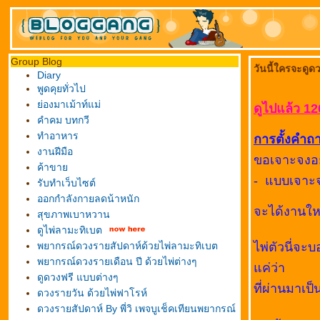
Group Blog
วันนี้ใครจะดูด
Diary
พูดคุยทั่วไป
่องมาเม้าท์แม่
ดูไปแล้ว 12
คำคม บทกวี
ทำอาหาร
การตั้งคำถ
งานฝีมือ
ขอเจาะจงอย่
ค้าขา
- แบบเจาะจ
รับทำเว็บไซต์
ออกกำลังกายลดน้าหนัก
จะได้งานใหม
สุขภาพเบาหวาน
ดูไพ่ลามะทิเบต
พยากรณ์ดวงรายสัปดาห์ด้วยไพ่ลามะทิเบต
ไพ่ตัวนี่จ
พยากรณ์ดวงรายเดือน ปี ด้วยไพ่ต่างๆ
ค่ว่า
ดูดวงฟรี แบบต่างๆ
ที่ผ่านมาเป
ดวงรายวัน ด้วยไพ่ฟาโรห์
ดวงรายสัปดาห์ By พี่วิ เพจบูเช็คเทียนพยากรณ์