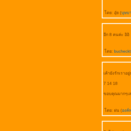
ดย: อุ๋ย (
บุษ
อีก 8 คนค่ะ อิอิ
ดย:
bucheck
เค้ายังรักเราอยู
7 14 18
ขอบคุณมากๆเลย
ดย: ฝน (
องค์