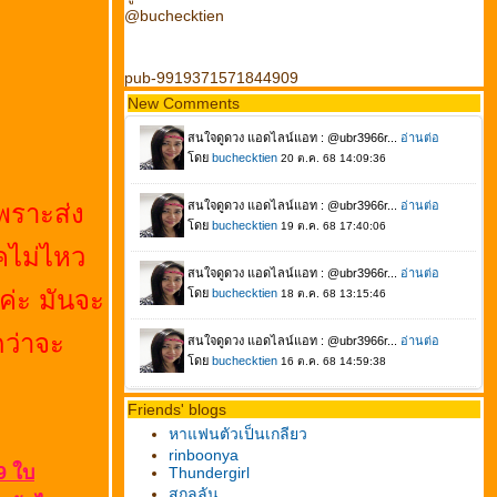
@buchecktien
pub-9919371571844909
New Comments
เพราะส่ง
คไม่ไหว
ค่ะ มันจะ
กว่าจะ
Friends' blogs
หาแฟนตัวเป็นเกลียว
rinboonya
 9 ใบ
Thundergirl
สกุลลัน