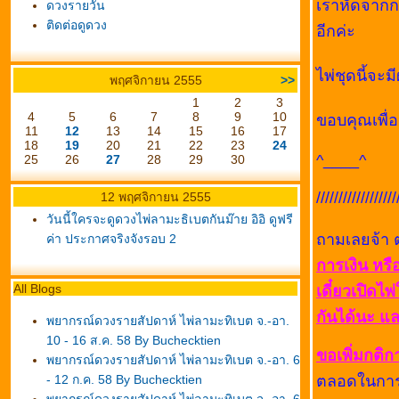
เราหัดจากกา
ดวงรายวัน
ติดต่อดูดวง
อีกค่ะ
ไพ่ชุดนี้จะม
พฤศจิกายน 2555
>>
1
2
3
4
5
6
7
8
9
10
ขอบคุณเพื่อ
11
12
13
14
15
16
17
18
19
20
21
22
23
24
^____^
25
26
27
28
29
30
//////////////////
12 พฤศจิกายน 2555
วันนี้ใครจะดูดวงไพ่ลามะธิเบตกันม๊าย อิอิ ดูฟรี
ถามเลยจ้า ต
ค่า ประกาศจริงจังรอบ 2
การเงิน หรื
All Blogs
เดี๋ยวเปิดไ
กันได้นะ แล
พยากรณ์ดวงรายสัปดาห์ ไพ่ลามะทิเบต จ.-อา.
10 - 16 ส.ค. 58 By Buchecktien
ขอเพิ่มกติก
พยากรณ์ดวงรายสัปดาห์ ไพ่ลามะทิเบต จ.-อา. 6
- 12 ก.ค. 58 By Buchecktien
ตลอดในการส