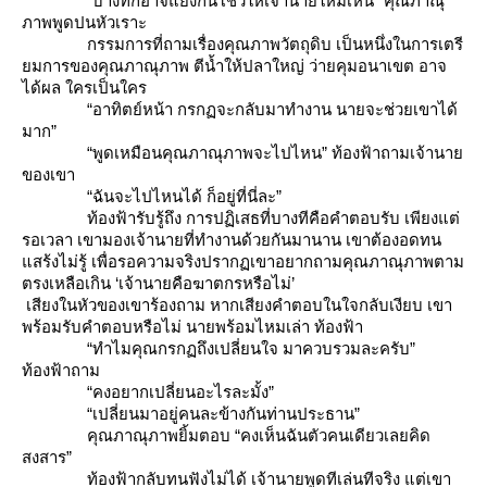
“บางทีก็อาจแย่งกันโชว์ให้เจ้านายใหม่เห็น” คุณภาณุ
ภาพพูดปนหัวเราะ
กรรมการที่ถามเรื่องคุณภาพวัตถุดิบ เป็นหนึ่งในการเตรี
มการของคุณภาณุภาพ ตีน้ำให้ปลาใหญ่ ว่ายคุมอนาเขต อาจ
ได้ผล ใครเป็นใคร
“อาทิตย์หน้า กรกฏจะกลับมาทำงาน นายจะช่วยเขาได้
มาก”
“พูดเหมือนคุณภาณุภาพจะไปไหน” ท้องฟ้าถามเจ้านา
ของเขา
“ฉันจะไปไหนได้ ก็อยู่ที่นี่ละ”
ท้องฟ้ารับรู้ถึง การปฏิเสธที่บางทีคือคำตอบรับ เพียงแต่
รอเวลา เขามองเจ้านายที่ทำงานด้วยกันมานาน เขาต้องอดทน
สร้งไม่รู้ เพื่อรอความจริงปรากฏเขาอยากถามคุณภาณุภาพตาม
ตรงเหลือเกิน ‘เจ้านายคือฆาตกรหรือไม่’
เสียงในหัวของเขาร้องถาม หากเสียงคำตอบในใจกลับเงียบ เขา
พร้อมรับคำตอบหรือไม่ นายพร้อมไหมเล่า ท้องฟ้า
“ทำไมคุณกรกฏถึงเปลี่ยนใจ มาควบรวมละครับ”
ท้องฟ้าถาม
“คงอยากเปลี่ยนอะไรละมั้ง”
“เปลี่ยนมาอยู่คนละข้างกันท่านประธาน”
คุณภาณุภาพยิ้มตอบ “คงเห็นฉันตัวคนเดียวเลยคิด
สงสาร”
ท้องฟ้ากลับทนฟังไม่ได้ เจ้านายพูดทีเล่นทีจริง แต่เขา