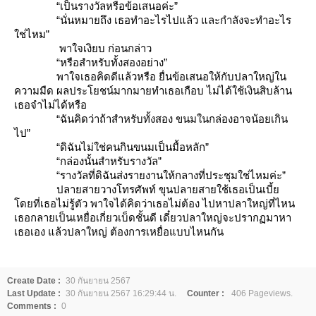
“เป็นรางวัลหรือข้อเสนอค่ะ”
“นั่นหมายถึง เธอทำอะไรไปแล้ว และกำลังจะทำอะไร
ช่ไหม”
พาใจเงิยบ ก่อนกล่าว
“หรือสำหรับทั้งสองอย่าง”
พาใจเธอคิดดีแล้วหรือ ยื่นข้อเสนอให้กับปลาใหญ่ใน
ความมืด ผลประโยชน์มากมายทำเธอเกือบ ไม่ได้ใช้เงินสิบล้าน
เธอจำไม่ได้หรือ
“ฉันคิดว่าถ้าสำหรับทั้งสอง ขนมในกล่องอาจน้อยเกิน
ไป”
“ดิฉันไม่ใช่คนกินขนมเป็นมื้อหลัก”
“กล่องนั้นสำหรับรางวัล”
“รางวัลที่ดิฉันส่งรายงานให้กลางที่ประชุมใช่ไหมค่ะ”
ปลายสายวางโทรศัพท์ ขุนปลายสายใช้เธอเป็นเบี้
ดยที่เธอไม่รู้ตัว พาใจได้คิดว่าเธอไม่ต้อง ไปหาปลาใหญ่ที่ไหน
เธอกลายเป็นเหยื่อเกี่ยวเบ็ดชั้นดี เดี๋ยวปลาใหญ่จะปรากฏมาหา
เธอเอง แล้วปลาใหญ่ ต้องการเหยื่อแบบไหนกัน
Create Date :
30 กันยายน 2567
Last Update :
30 กันยายน 2567 16:29:44 น.
Counter :
406 Pageviews.
Comments :
0