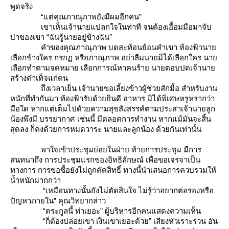
พูดจริง
“แต่คุณภาณุภาพยังมีผมอีกคน”
เขาเห็นเจ้านายแปลกใจในท่าที จนต้องเอื้อมมือมาจับ
บ่าของเขา “ฉันรู้นายอยู่ข้างฉัน”
คำของคุณภาณุภาพ บดสะท้อนย้อนคำเขา ท้องฟ้านา
เลือกข้างใคร กรกฏ หรือภาณุภาพ อย่าลืมนายมิได้เลือกใคร นา
เลือกทำตามจดหมาย เลือกการณ์หาคนร้าย นายตอบปดเจ้านา
สร้างคำเท็จแก่ตน
ถึงเวลาเย็น เจ้านายขอเลี้ยงข้าวผู้ช่วยสักมื้อ สำหรับงาน
หนักที่ทำกันมา ท้องฟ้ารับด้วยยินดี อาหาร มิได้พิเศษหรูหรากว่า
มือใด หากแต่เต็มไปด้วยความสุขสังสรรค์ตามประสาเจ้านายลูก
น้องพึงมี บรรยากาศ เช่นนี้ มีตลอดการทำงาน หากแม้มันจะสิ้น
สุดลง ก็คงด้วยการหมดวาระ นายและลูกน้อง ด้วยกันเท่านั้น
พาใจเข้าประชุมย่อยในฝ่าย ท้ายการประชุม มีการ
สนทนาถึง การประชุมแรกของอิทธิลักษณ์ เพื่อขอเจรจาเป็น
ทางการ การขอซื้อยังไม่ถูกตัดสิทธิ์ ทางนี้นำเสนอการควบรวมให้
น้ำหนักมากกว่า
“เหมือนทางนั้นยังไม่ตัดสินใจ ไม่รู้ว่าอยากต่อรองหรือ
ปัญหาภายใน” คุณวิทยากล่าว
“ตระกูลนี้ ท่าเยอะ” ผู้บริหารอีกคนแสดงความเห็น
“ก็ต้องปล่อยเขา เงินเขาเยอะด้วย” เสียงหัวเราะร่วน อัน