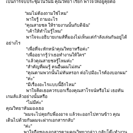
เป็นการจบประชุมในวันนี้ คุณวิทยา เรียก พาใจให้อยู่คุยต่อ
“ผมไม่ต้องถามใช่ไหม”
พาใจรู้ ถามอะไร
“คุณสายชล ให้รายงานนั้นกับดิฉัน”
“เค้าให้ทำไมรู้ไหม”
พาใจจะอธิบายเกมส์ที่มองไม่เห็นแต่กำลังเล่นกันอยู่ได้
อย่างไร
“เพื่อที่จะหักหน้าคุณวิทยาหรือค่ะ”
“เพื่ออยากรู้ว่าเธอทำงานให้ใคร”
“แล้วคุณสายชลรู้ไหมค่ะ”
“สำคัญที่ผมรู้ คนอื่นผมไม่สน”
“คุณตามพวกนั้นไม่ทันหรอก ต่อไปมีอะไรต้องบอกผม”
“ค่ะ”
“มีเรื่องอะไรแบบนี้อีกไหม”
พาใจคิดเธอควรบอกเรื่องคุณสาโรจน์หรือไม่ เธอทัน
เกมส์แล้วอย่างนั้นหรือ
“ไม่มีค่ะ”
คุณวิทยาหันมองเธอ
“ผมจะไปคุยกับพี่องอาจ แล้วจะออกไปทานข้าว คุณ
เดินไปด้วยกันผมจะฝากเอกสารกลับ”
“ค่ะ”
พาใจถือซองเอกสารตามคุณวิทยากล่าว กลับโต๊ะทำงาน