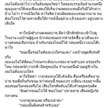
เธอไม่ต้องนำไปวางในห้องคุณวิทยา ในซองบรรจุเงินจำนวนหนึ่ง
คุณองอาจให้เธอเพื่อแสดงให้เห็นว่าผลตอบแทนมีจริงมิได้กล่าว
อ้าง ไม่ว่า การณ์ใดเกิด พาใจคิดว่าคงมีผลตอบแทนมากมาย จน
ต้องโปรยไว้ตามทางเพื่อให้การณ์นั้นลุล่วง แล้วเธอเล่า อยู่บนทาง
เส้นใด
พาใจนั่งทำงานตลอดบ่าย คิดว่าอีกสักพักจะเข้าไปดู
รงงาน แม่บ้านผู้ดูแล นำกล่องขนมจากฝ่ายจัดซื้อ มาเดินแจก
บางคนขอเลือกก่อน บ้างรับกล่องไหนก็ได้ กล่องหนึ่งวางบนโต๊ะ
พาใจ
“ขนมนี้อร่อยไม่ต้องแบ่งใครนะค่ะ” แม่บ้านพูดทีเล่นที
จริง
เธอเองไม่ได้คิดอะไรจนกระทั่งแกะกล่อง ตามคำบอก อร่อยจริง
ไหม กล่องหนักว่าปกติ เปิดดูพบเงิน จำนวนหนึ่งม้วนอยู่ข้างใน
เธอไม่ต้องแบ่งใคร
พาใจปิดฝา วางกล่องบนโต๊ะดังเดิม ดื่มเครื่อมดืมยาม
บ่าย ชงเผื่อกินกับขนม ทว่าตอนนี้ ขนมแปร เปลี่ยน เธออยากลิ้ม
ลองขนมในกล่องหรือไม่ เสียงโทรศัพท์บนโต๊ะทำหยุดครุ่นคิด
“ฉันฝากขนมไปให้ ชอบไหม” ปลายสาย เสียงหญิงวั
กลางคน
“แจกทุกคนเลย หรือเปล่าค่ะ”
“กล่องนั้นพิเศษสำหรับเธอ”