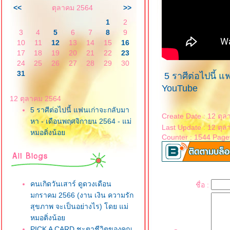
<<
ตุลาคม 2564
>>
1
2
3
4
5
6
7
8
9
10
11
12
13
14
15
16
17
18
19
20
21
22
23
24
25
26
27
28
29
30
31
5 ราศีต่อไปนี้ แ
YouTube
12 ตุลาคม 2564
5 ราศีต่อไปนี้ แฟนเก่าจะกลับมา
Create Date : 12 ตุ
หา - เดือนพฤศจิกายน 2564 - แม่
Last Update : 12 ตุ
หมอติ่งน้อ
Counter : 1544 Page
คนเกิดวันเสาร์ ดูดวงเดือน
ชื่อ :
มกราคม 2566 (งาน เงิน ความรัก
สุขภาพ จะเป็นอย่างไร) โดย แม่
หมอติ่งน้อ
PICK A CARD ชะตาชีวิตของคุณ