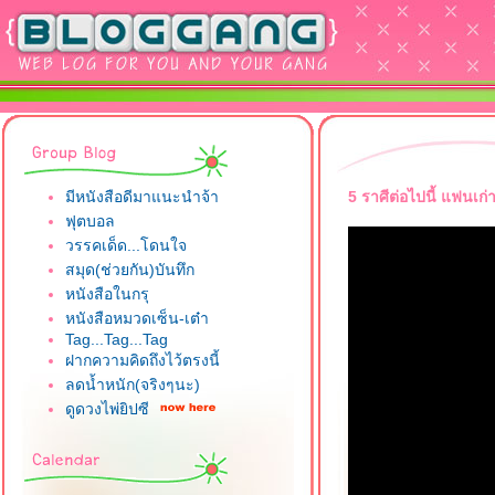
มีหนังสือดีมาแนะนำจ้า
5 ราศีต่อไปนี้ แฟนเก
ฟุตบอล
วรรคเด็ด...โดนใจ
สมุด(ช่วยกัน)บันทึก
หนังสือในกรุ
หนังสือหมวดเซ็น-เต๋า
Tag...Tag...Tag
ฝากความคิดถึงไว้ตรงนี้
ลดน้ำหนัก(จริงๆนะ)
ดูดวงไพ่ยิปซี