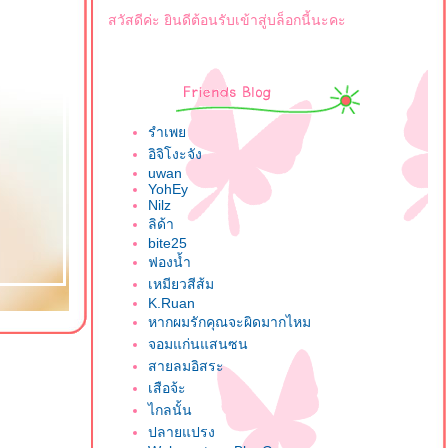
สวัสดีค่ะ ยินดีต้อนรับเข้าสู่บล็อกนี้นะคะ
รำเพ
อิจิโงะจัง
uwan
YohEy
Nilz
ลิด้า
bite25
ฟองน้ำ
เหมียวสีส้ม
K.Ruan
หากผมรักคุณจะผิดมากไหม
จอมแก่นแสนซน
สายลมอิสระ
เสือจ้ะ
ไกลนั้น
ปลายแปรง