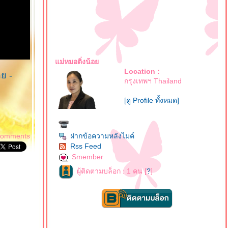
ม่หมอติ่งน้อ
Location :
ย -
กรุงเทพฯ Thailand
[ดู Profile ทั้งหมด]
comments
ฝากข้อความหลังไมค์
Rss Feed
Smember
ผู้ติดตามบล็อก : 1 คน [
?
]