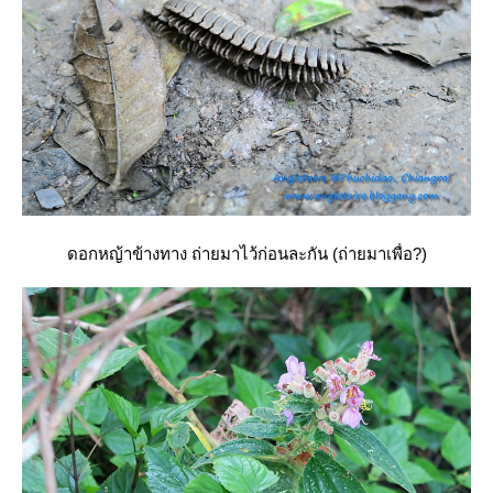
ดอกหญ้าข้างทาง ถ่ายมาไว้ก่อนละกัน (ถ่ายมาเพื่อ?)