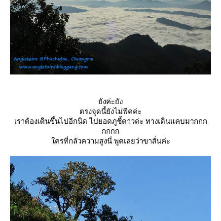
ังค่ะยัง
ตรงจุดนี้ยังไม่พีคค่ะ
เราต้องเดินขึ้นไปอีกนิด ไปยอดภูชี้ดาวค่ะ ทางเดินแคบมากกก
กกกก
ครที่กลัวความสูงนี่ พูดเลยว่าขาสั่นค่ะ