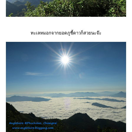
ทะเลหมอกจากยอดภูชี้ดาวก็สวยนะจ๊ะ