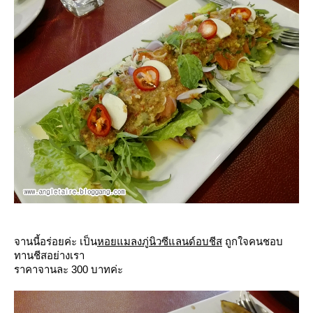
จานนี้อร่อยค่ะ เป็น
หอยแมลงภู่นิวซีแลนด์อบชีส
ถูกใจคนชอบ
ทานชีสอย่างเรา
ราคาจานละ 300 บาทค่ะ