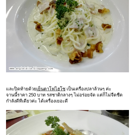
ละปิดท้ายด้ว
เย็นตาโฟไฮโซ
เป็นเครื่องปลาล้วนๆ ค่ะ
จานนี้ราคา 250 บาท รสชาติกลางๆ ไม่อร่อยจัด แต่ก็ไม่จืดชืด
กำลังดีทีเดียวค่ะ ได้เครื่องเยอะดี