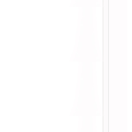
:: ชอปปิ้งงาน Sale ที่ตึกมณียา ::
:: เห่ออายชาโดว 120 สี!! ::
:: ชอปปิ้ง Lunasol + ฉีดสิว ::
:: สักการะ Lunasol อีกครั้ง ::
:: รองพื้น Lunasol กับ แป้งฝุ่น LM ::
:: เห่อๆ NARS Multiple Orgasm ::
:: ชอปปิ้งแก้เซ็งสิ้นเดือน ::
:: ชอปปิ้งตามชาวบ้าน จนเลยตรู ::
:: ชอปปิ้ง..ล่วงหน้า ::
:: ชอปปิ้งที่ cutepress ::
:: มือใหม่หัดกรีดอายลายเนอร์ ::