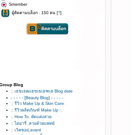
Smember
ผู้ติดตามบล็อก : 150 คน [
?
]
Group Blog
:: เธชเธฒเธฃเธเธฑเธ Blog date
- - - - - [Beauty Blog] - - - - -
:: รีวิว Make Up & Skin Care
:: รีวิวผลิตภัณฑ์ Make Up ::
:: How To..หัดแต่งสว
:: ไดอารี่..สวยด้วยแพทย์
:: เวิคชอป,event