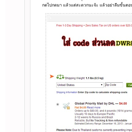
กดไปกดมา แล้วแต่สะดวกนะจ้ะ แล้วอย่าลืมขั้นตอนส