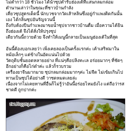
ไม่ต่ำกว่า 18 ชั่วโมง ได้นำซุปตำรับฮ่องเต้ที่แสนกลมกล่อม
ตำนานเล่าว่าในขณะที่ชาวบ้านกำลัง
เคี่ยวซุปสูตรเด็ดนี้ นักบวชจากวัดเส้าหลินซึ่งอยู่กำแพงติดกันนั้น
เอง ได้กลิ่นซุปอันรัญจวนนี้
ถึงกับต้องปีนกำแพงมาขอน้ำซุปจากชาวบ้านดื่ม เมื่อความได้ยิน
ถึงฮ่องเต้ จึงได้สั่งให้ปรุงซุป
เดียวกันนี้ถวายด้วย จึงทำให้เมนูนี้กลายเป็นเมนูฮ่องเต้ในที่สุด
อันนี้ต้องบอกเลยว่า เพิ่งเคยลองเป็นครั้งแรกค่ะ เค้าเสริฟมาใน
หม้อเล็กๆ แต่ข้างในอัดแน่นไปด้ว
วัตถุดิบชั้นยอดหลายอย่าง ที่แน่ๆคือปลิงทะเล อร่อยมากๆ ที่ชัดๆ
อีกอย่างก็คือไก่ดำค่ะ แล้วก็รวบรวม
เครื่องยาจีนมากมาย ซุปกลมกล่อมมากๆค่ะ ไม่จืด ไม่เข้มเกินไป
ทานเป็นซุปได้อย่างดี วาซดหมดเลยล่ะ
เนื่องจากไม่เคยทานที่อื่นก็ไม่รู้ว่าอันนี้อร่อยไหมยังไง แต่ถือว่ารส
ชาดดี ถูกปากค่ะ