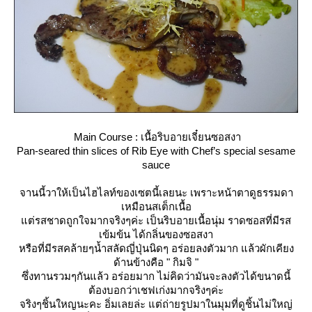
Main Course : เนื้อริบอายเจี๋ยนซอสงา
Pan-seared thin slices of Rib Eye with Chef’s special sesame
sauce
จานนี้วาให้เป็นไฮไลท์ของเซตนี้เลยนะ เพราะหน้าตาดูธรรมดา
เหมือนสเต็กเนื้อ
ต่รสชาดถูกใจมากจริงๆค่ะ เป็นริบอายเนื้อนุ่ม ราดซอสที่มีรส
เข้มข้น ได้กลิ่นของซอสงา
หรือที่มีรสคล้ายๆน้ำสลัดญี่ปุ่นนิดๆ อร่อยลงตัวมาก แล้วผักเคียง
ด้านข้างคือ " กิมจิ "
ซึ่งทานรวมๆกันแล้ว อร่อยมาก ไม่คิดว่ามันจะลงตัวได้ขนาดนี้
ต้องบอกว่าเชฟเก่งมากจริงๆค่ะ
จริงๆชิ้นใหญนะคะ อิ่มเลยล่ะ แต่ถ่ายรูปมาในมุมที่ดูชิ้นไม่ใหญ่