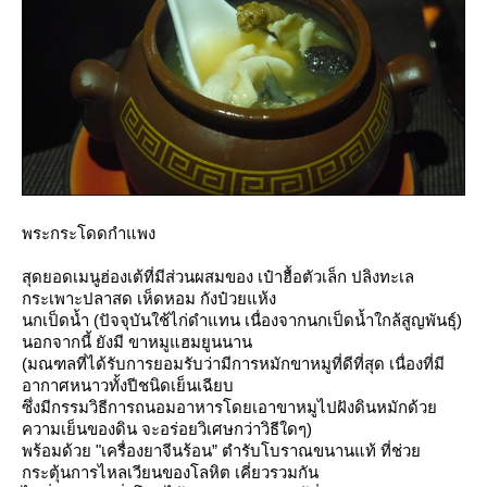
พระกระโดดกำแพง
สุดยอดเมนูฮ่องเต้ที่มีส่วนผสมของ เป๋าฮื้อตัวเล็ก ปลิงทะเล
กระเพาะปลาสด เห็ดหอม กังป๋วยแห้ง
นกเป็ดน้ำ (ปัจจุบันใช้ไก่ดำแทน เนื่องจากนกเป็ดน้ำใกล้สูญพันธุ์)
นอกจากนี้ ยังมี ขาหมูแฮมยูนนาน
(มณฑลที่ได้รับการยอมรับว่ามีการหมักขาหมูที่ดีที่สุด เนื่องที่มี
อากาศหนาวทั้งปีชนิดเย็นเฉียบ
ซึ่งมีกรรมวิธีการถนอมอาหารโดยเอาขาหมูไปฝังดินหมักด้ว
ความเย็นของดิน จะอร่อยวิเศษกว่าวิธีใดๆ)
พร้อมด้วย "เครื่องยาจีนร้อน” ตำรับโบราณขนานแท้ ที่ช่ว
กระตุ้นการไหลเวียนของโลหิต เคี่ยวรวมกัน