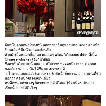
อีกหนึ่งเอกลักษณ์ของที่นี่ นอกจากกลิ่นกุหลาบหอมจางๆ ตามชื่อ
ร้านแล้ว ที่นี่พนักงานจะต้อนรับ
ด้วยผ้าเย็นหอมกลิ่นกุหลาบอ่อนๆ พร้อม Welcome drink ที่เป็น
Chinese whiskey เรียกน้ำย่อ
ซึ่งมาเป็นไหแบบนี้เลยค่ะ แต่ให้เราทาน จอกนึง เพราะแอลกอ
ฮอลล์แรงมาก วาไม่ได้ชิมนะ เพราะปกติ
วาไม่ทานแอลกอฮอล์เท่าไหร่ แล้วอันนี้กลิ่นแรงมากๆ แต่คนที่ชิม
บอกว่า ค่อนข้างแรงเลยทีเดียว
คนที่ทานเหล้าแรงๆ ก็อาจจะทานได้โอเค ให้จิบนิดๆ เป็นการ
เรียกน้ำย่อยได้ดีจริงๆ