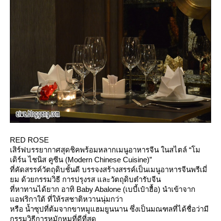
RED ROSE
เสิร์ฟบรรยากาศสุดชิคพร้อมหลากเมนูอาหารจีน ในสไตล์ “โม
เดิร์น ไชนิส คูซีน (Modern Chinese Cuisine)”
ที่คัดสรรค์วัตถุดิบชั้นดี บรรจงสร้างสรรค์เป็นเมนูอาหารจีนพรีเมี่
ม ด้วยกรรมวิธี การปรุงรส และวัตถุดิบตำรับจีน
ที่หาทานได้ยาก อาทิ Baby Abalone (เบบี้เป๋าฮื้อ) นำเข้าจาก
อฟริกาใต้ ที่ให้รสชาติหวานนุ่มกว่า
หรือ น้ำซุปที่ต้มจากขาหมูแฮมยูนนาน ซึ่งเป็นมณฑลที่ได้ชื่อว่ามี
กรรมวิธีการหมักหมูที่ดีที่สุด