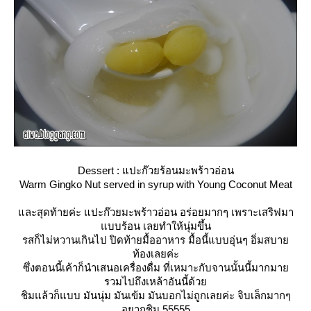
Dessert : แปะก๊วยร้อนมะพร้าวอ่อน
Warm Gingko Nut served in syrup with Young Coconut Meat
ละสุดท้ายค่ะ แปะก๊วยมะพร้าวอ่อน อร่อยมากๆ เพราะเสริฟมา
บบร้อน เลยทำให้นุ่มขึ้น
รสก็ไม่หวานเกินไป ปิดท้ายมื้ออาหาร มื้อนี้แบบอุ่นๆ อิ่มสบา
ท้องเลยค่ะ
ซึ่งตอนนี้เค้าก็นำเสนอเครื่องดื่ม ที่เหมาะกับจานนั้นนี้มากมา
รวมไปถึงเหล้าอันนี้ด้ว
ชิมแล้วก็แบบ มันนุ่ม มันเข้ม มันบอกไม่ถูกเลยค่ะ จิบเล็กมากๆ
อยากชิม 55555