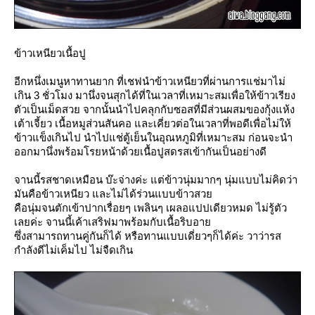
ข้าวเหนียวเนื้อปู
อีกหนึ่งเมนูหาทานยาก ที่เชฟนำข้าวเหนียวที่ผ่านการแช่มาไม่
เกิน 3 ชั่วโมง มานึ่งจนสุกได้ที่ในเวลาที่เหมาะสมเพื่อให้ข้าวเรียง
ตัวเป็นเม็ดสวย จากนั้นนำไปคลุกกับซอสที่มีส่วนผสมของกุ้งแห้ง
เต้าเจี้ยว เนื้อหมูส่วนสันคอ และเคี่ยวต่อในเวลาที่พอดีเพื่อไม่ให้
ข้าวแข็งเกินไป นำไปแช่ตู้เย็นในอุณหภูมิที่เหมาะสม ก่อนจะนำ
ออกมานึ่งพร้อมโรยหน้าด้วยเนื้อปูสดรสเข้ากันเป็นอย่างดี
จานนี้รสชาดเหมือน บ๊ะจ่างค่ะ แต่ข้าวนุ่มมากๆ นุ่มแบบไม่คิดว่า
มันคือข้าวเหนียว และไม่ได้ร่วนแบบข้าวสว
คือนุ่มจนตักเข้าปากเรื่อยๆ เพลินๆ เผลอแปปเดียวหมด ไม่รู้ตัว
เลยค่ะ จานนี้เค้าเสริฟมาพร้อมกับเนื้อริบอา
ซึ่งสามารถทานคู่กันก็ได้ หรือทานแบบเดี่ยวๆก็ได้ค่ะ วาว่ารส
กำลังดีไม่เค็มไป ไม่จืดเกิน