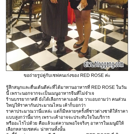
ขอถ่ายรูปคู่กับเชฟคนเก่งของ RED ROSE ค่ะ
รู้สึกสนุกและตื่นเต้นดีค่ะที่ได้มาทานอาหารที่ RED ROSE ในวัน
นี้ เพราะนอกจากจะเป็นเมนูอาหารจีนที่ไม่จำเจ
ร้านบรรยากาศดี ยังได้เลือกราคาเองด้วย วาแอบถามว่า คนส่วน
หญ่ให้ราคากันประมาณไหน เค้าก็บอกว่า
ราคาประมาณวานี่แหล่ะ แต่ก็มีหลายๆครั้งที่ชาวต่างชาติให้ราคา
บบสูงกว่านี้มากๆ เพราะเค้าอาจจะประทับใจในบริการ
หรืออะไรไปด้วย คือแล้วแต่ความพอใจจริงๆ อาหารในเมนูมีให้
เลือกหลายเซตค่ะ น่าทานทั้งนั้น