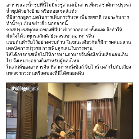
อาหารและน้ำซุปที่นี่ไม่มีผงชูส แต่เป็นการเพิ่มรสชาติการปรุงรส
น้ำซุปด้วยกังป๋วย หรือหอยเชลล์แห้ง
ที่มีสารกลูตาเมตในการเพิ่มการรับรส เพิ่มรสชาติ เหมาะกับการ
ทำน้ำซุปเป็นอย่างยิ่ง นอกจากนี้
ซอสปรุงรสทุกหยดของที่นี่นำเข้าจากฮ่องกงทั้งหมด จึงทำให้
มั่นใจได้ว่าทุกรสสัมผัสยังคงรสชาดอาหารจีน
บบต้นตำรับไว้อย่างครบถ้วน ในขณะเดียวกันก็มีการผสมผสาน
เทคนิคการปรุงรส การเพิ่มลูกเล่นในการทาน
ห้ได้อรรถรสเพื่อไม่ให้การทานอาหารจีนทั้งมือนั้นเลี่ยนจนเกิน
ไป จึงเหมาะอย่างยิ่งสำหรับผู้หลงไหล
นเสน่ห์ของอาหารจีน ที่สามารถนั่งชิลล์ จิบไวน์ เคล้าไปกับเสียง
เพลงจากวงดนตรีสดของที่นี่ได้ตลอดคืน