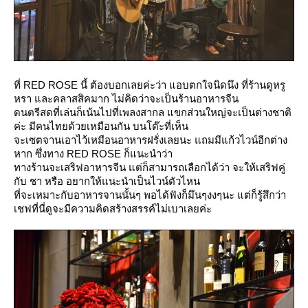
ที่ RED ROSE นี้ ต้องบอกเลยค่ะว่า แอบตกใจนิดนึง ที่ร้านดูหรู
หรา และคลาสสิคมาก ไม่คิดว่าจะเป็นร้านอาหารจีน
ดนตรีสดที่เล่นก็เน้นไปที่เพลงสากล แขกส่วนใหญ่จะเป็นต่างชาติ
ค่ะ มีคนไทยด้วยเหมือนกัน บนโต๊ะที่เห็น
จะเซตจานเอาไว้เหมือนอาหารฝรั่งเลยนะ แถมมีแก้วไวน์อีกต่าง
หาก ซึ่งทาง RED ROSE ก็แนะนำว่า
ทางร้านจะเสริฟอาหารจีน แต่ก็สามารถเลือกได้ว่า จะให้เสริฟคู่
กับ ชา หรือ อยากให้แนะนำเป็นไวน์ตัวไหน
ที่จะเหมาะกับอาหารจานนั้นๆ พอได้ฟังก็มึนๆงงๆนะ แต่ก็รู้สึกว่า
เชฟที่นี่ดูจะมีความคิดสร้างสรรค์ไม่เบาเลยค่ะ