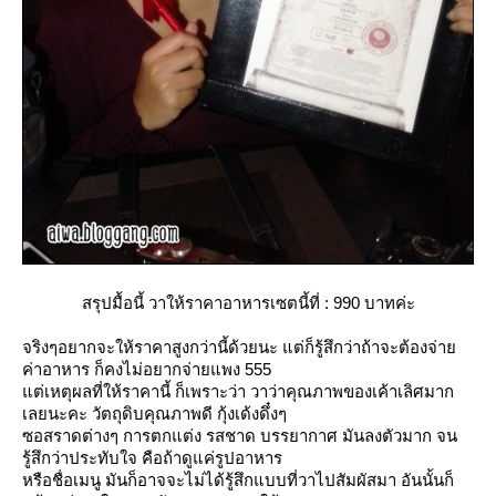
สรุปมื้อนี้ วาให้ราคาอาหารเซตนี้ที่ :
990 บาทค่ะ
จริงๆอยากจะให้ราคาสูงกว่านี้ด้วยนะ แต่ก็รู้สึกว่าถ้าจะต้องจ่า
ค่าอาหาร ก็คงไม่อยากจ่ายแพง 555
ต่เหตุผลที่ให้ราคานี้ ก็เพราะว่า วาว่าคุณภาพของเค้าเลิศมาก
เลยนะคะ วัตถุดิบคุณภาพดี กุ้งเด้งดึ๋งๆ
ซอสราดต่างๆ การตกแต่ง รสชาด บรรยากาศ มันลงตัวมาก จน
รู้สึกว่าประทับใจ คือถ้าดูแค่รูปอาหาร
หรือชื่อเมนู มันก็อาจจะไม่ได้รู้สึกแบบที่วาไปสัมผัสมา อันนั้นก็