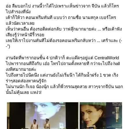
อ่อ ลืมบอกไป งานนี้วาได้ไปเพราะเห็นข่าวจาก จีบัน แล้วก็โทร
ไปสำรองที่นั่ง
เค้าก็ให้วา คอนเฟริมทันที แบบว่า ถามชื่อ นามสกุล เบอร์โทร
ล้วนัดเวลาเล
เห็นว่าคนอื่น ต้องรอติดต่อกลับ วาฟลุ๊กมากมายค่ะ ... หรือเค้าฟัง
เสียงรู้ว่าหน้ามีริ้วรอ
เลยให้เราไปงานทันทีไม่ต้องรอคอนเฟริมกลับหว่า ... เศร้าและ (-
-")
งานจัดที่พารากอนชั้น 4 ปกติวาก็ ตะแด๊ดๆอยู่แต่ CentralWorld
ไปพารากอนทีถึงกับ เอ๋อ โทรไปถามตั้งหลายที กว่าจะไปถึง hall
งงทิศมากมายค่ะ
ไปถึงสายไปนิดนึง แต่งานยังไม่เริ่มน๊า ได้กินน้ำฝรั่ง 1 ขวด เริง
ร่าๆสอดส่องหาคนรู้จัก
ไม่นานนัก ก็เจอ น้องนุ้ก แล้วก็พี่วรรณสุดสวย สาวๆจากจีบัน นอก
นั้นไม่คุ้นเลย แหง่ว!