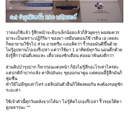
วาลองใช้แล้ว รู้สึกหน้าจะยิบๆเล็กน้อยแล้วก็สิวผุดๆๆ พอสมควร
น่าจะเป็นเพราะปฏิกิริยา ของยา เหมือนตอนใช้ เรติน เอ เลยล่ะ
ก็พยายามใช้ๆไป ส่วน อายครีม แอบคิดว่า ริ้วรอยมันดีขึ้นด้ว
ไม่รู้อุปทานไปเองรึเปล่า แต่ว่าใช้มา 1 อาทิตย์ทุกวัน นอนดึกด้ว
ังรู้สึกว่ามันดีเลยแหะ เดี๋ยวลองซักเดือน ค่อยมาฟันธงดีกว่า
ส่วนลิปบำรุงปาก ก็ทาก่อนแต่งหน้า ก็ยังไม่รู้สึกอะไรเท่าไหร่ค่ะ
ต่ปกติถ้าปากแห้ง ทาลิปมันจะ ขุยออกมาตูม แต่ตอนนี้รู้สึกมันก็
ชุ่มชื่น
ทำให้ไม่มีขุยเท่าไหร่ แต่ลิปมันตัวอื่นก็ให้ผลพอกัน คงต้องรอดูซัก
ระยะค่า
ช้เจ้าตัวนี้ทุกวันหลังจากได้มา ไม่รู้คิดไปเองรึเปล่า ริ้วรอยใต้ตา
ดูเพลาๆนะ ^^