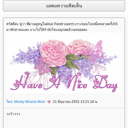
สวัสดีค่ะ นู๋วา พี่ตามดูหนูในblue Panet บ่อยๆๆ เกาะขอบไปเสม็ดหลายครั้ง55
มาทักทายนะคะ แวะไปให้กำลังใจแม่มุกลดอ้วนหน่อยคะ
ดย:
Mooky Miracle Mom
21 มิถุนายน 2552 13:21:18 น.
วะว้าววว