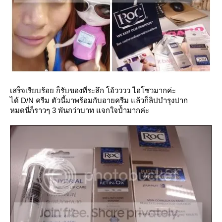
เสร็จเรียบร้อย ก็รับของที่ระลึก โอ้วววว ไฮโซวมากค่ะ
ได้ D/N ครีม ตัวนี้มาพร้อมกับอายครีม แล้วก็ลิปบำรุงปาก
หมดนี่ก็ราวๆ 3 พันกว่าบาท แจกใจป้ำมากค่ะ