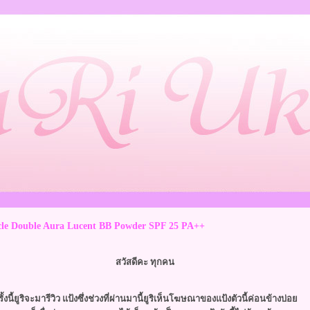
acle Double Aura Lucent BB Powder SPF 25 PA++
สวัสดีคะ ทุกคน
ั้งนี้ยูริจะมารีวิว แป้งซึ่งช่วงที่ผ่านมานี้ยูริเห็นโฆษณาของแป้งตัวนี้ค่อนข้างบ่อ