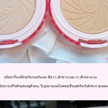
ป้งเขาก็จะมีด้วยกัน2เบอร์นะคะ คือ C1 (ผิวขาว) และ C2 (ผิวกลาง) นะ
อแป้งเขาจะมีวิงค์ๆผสมอยู่ด้วยนะ ในรูปอาจมองไม่ค่อยเห็นแต่จริงๆวิงค์ประกายเลยล