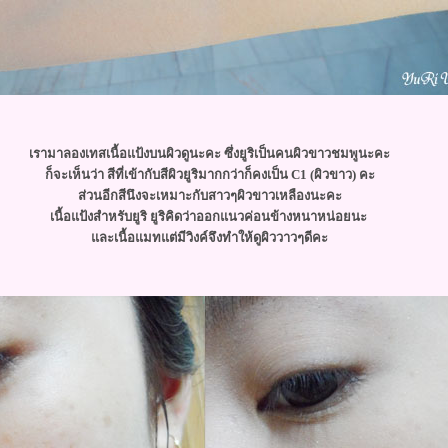
เรามาลองเทสเนื้อแป้งบนผิวดูนะคะ ซึ่งยูริเป็นคนผิวขาวชมพูนะคะ
ก็จะเห็นว่า สีที่เข้ากับสีผิวยูริมากกว่าก็คงเป็น C1 (ผิวขาว) คะ
ส่วนอีกสีนึงจะเหมาะกับสาวๆผิวขาวเหลืองนะคะ
เนื้อแป้งสำหรับยูริ ยูริคิดว่าออกแนวค่อนข้างหนาหน่อยนะ
ละเนื้อแมทแต่มีวิงค์จึงทำให้ดูผิววาวๆดีคะ