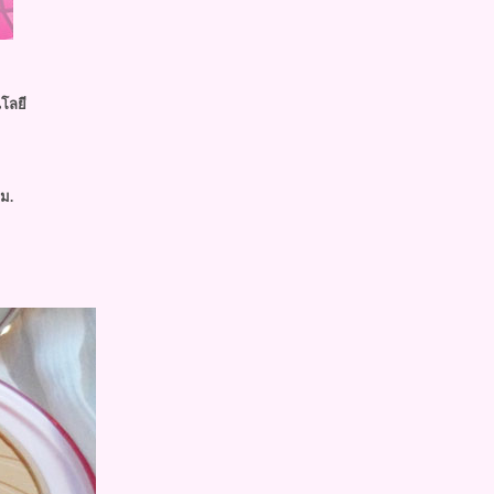
นโลยี
ม.