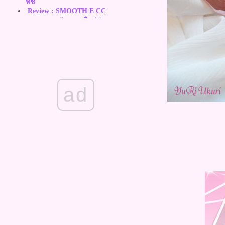
ทัช
Review : SMOOTH E CC
CREAM นวัตกรรมใหม่ล่าสุดของ
ซีซีครีม เพื่อผิวแพ้ง่ายโดยเฉพาะ
Review & How to : Super Black
Ultra HD Eyeliner จากเกาหลี กรีด
ง่าย คมกริบ ไม่แพนด้า
Review : L'Oreal Paris 4D
Mascara‏ มาสคาร่ากันน้ำ หนา ยาว
ad
งอน เรียงเส้น ในขั้นตอนเดียว
Review : Sola Cosmetic บีบีครีม
ละแป้งสูตรใหม่ ปกปิดเนียนสนิด
พร้อมคุมมันได้เริ่ดกว่าเดิม
Review : Miyoung DD cream หน้า
เนียนใสเด้ง ไม่ดรอประหว่างวัน
Review : ZA Amino Gel ตัวช่วยที่
จะทำให้เมคอัพติดทนนาน พร้อม
บำรุงผิวให้ชุ่มชื้นใน 10 วินาที
Review : Mistine Joops ลิปสุดชิค
สามารถผสมสีได้เองตามใจเรา
สวยได้ดั่งใจ
Swatch & How to : เมคอัพคอลเล