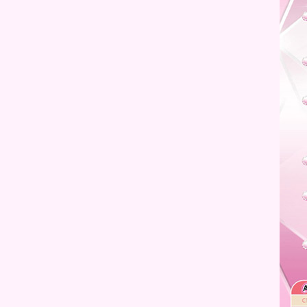
คชั่น "Love Complete" by Bisous
Bisous
Review: Lip ทั้งคอลเลคชั่นแบบ
เต็มๆ กับ แบรนด์ Mizon จาก
ประเทศเกาหลี รวมทั้งหมด 23 แท่ง
Review : LUCE Crystal CC
Cream 3D Instant Perfecting Skin
SPF 20 PA++ อวดผิวเนียนสวย มี
มิติ ปกปิดดี
นะนำ : Mini How to & Open
Bag เซ็ทเมคอัพ จาก BSC
Review : เครื่องสำอาง ARTY
Professiona กับพาเลทสวยๆจาก
คอลเลคชั่น Gossip Beauty
Review : 12plus Colorista
Makeup Collection สีสันสดใส รา
คาเบาๆ
Review : Christien Elise รองพื้นออ
ร่าสุดฮิตในโลกออนไลน์
Review & How to : เมคอัพจาก
เกาหลีแสนน่ารัก Beauty People