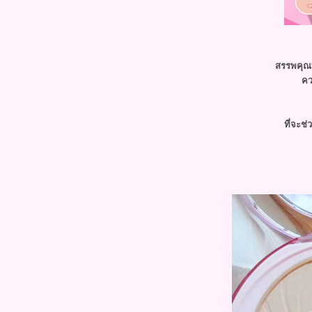
Review : ผลิตภัณฑ์แบรนด์ญี่ปุ่น
Ettusais
Review : แป้ง Cute Press Evory
BB Light เนียนได้ 2ระดับ กับ พัฟ
2ด้าน ในตลับเดียว
สรรพคุณที
Review : Armour beauty lip gloss
คว
ลิปกลอสแบรนด์จาก usa สีสวยชัด
วาวสวย เริ่ดจริง
Review - เครื่องสำอาง Majolica :
ที่จะช
Moonlight Virgin Collection
Review - เครื่องสำอาง Majolica :
Secret Blink Collection
Review - เครื่องสำอาง
Beautilicious : Marshmallow
Collection
Review - เครื่องสำอาง
Beautilicious : Better than
boyfriend & Mini How to แบบ
ง่ายๆ
Review - Hada Labo Air BB บีบี
ลชั่นสูตรบางเบา พร้อมป้องกัน
สงแดด