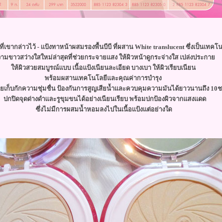
่เขากล่าวไว้ - แป้งทาหน้าผสมรองพื้นบีบี ที่ผสาน White translucent ซึ่งเป็นเทคโ
ามขาวสว่างใสใหม่ล่าสุดที่ช่วยกระจายแสง ให้ผิวหน้าดูกระจ่างใส เปล่งประกา
ห้ผิวสวยสมบูรณ์แบบ เนื้อแป้งเนียนละเอียด บางเบา ให้ผิวเรียบเนียน
พร้อมผสานเทคโนโลยีและคุณค่าการบำรุง
่วยเก็บกักความชุ่มชื่น ป้องกันการสูญเสียน้ำและควบคุมความมันได้ยาวนานถึง 10ช
ปกปิดจุดด่างดำและรูขุมขนได้อย่างเนียนเรียบ พร้อมปกป้องผิวจากแสงแดด
ซึ่งไม่มีการผสมน้ำหอมลงไปในเนื้อแป้งแต่อย่างใด