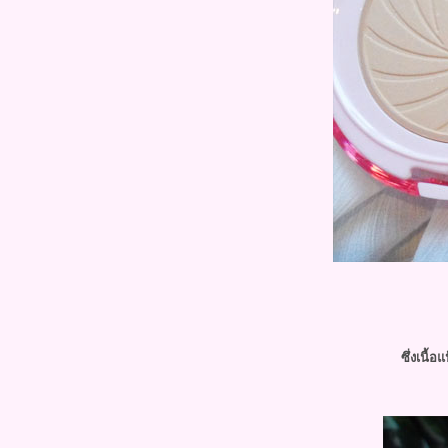
Review - Utip ลิปกลอสเฉดสีใหม่
สนน่ารัก และ ลิปแคร์เปลี่ยนสีได้
Review - Majolica (Circus
Ecstasy) คอเลคชั่นใหม่ต้อนรับหน้า
หนาว
Review - แป้ง 12 Plus Miracle
Double Aura Lucent BB Powder
SPF 25 PA++
Review - Sleek Eye shadows
(Ultra matte V1 Brights)
Review - กรีดตา 6ระดับ กับ
Maybelline Hyper Glossy Eyeliner
ซึ่งเนื้