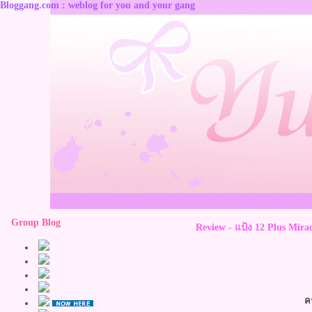
Bloggang.com : weblog for you and your gang
Group Blog
Review - แป้ง 12 Plus Mir
คร