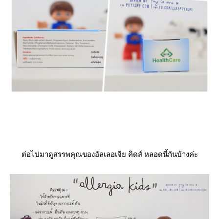
ต่อไปมาดูสรรพคุณของอัลเลอเจีย คิดส์ หลอดนี้กันบ้างค่ะ