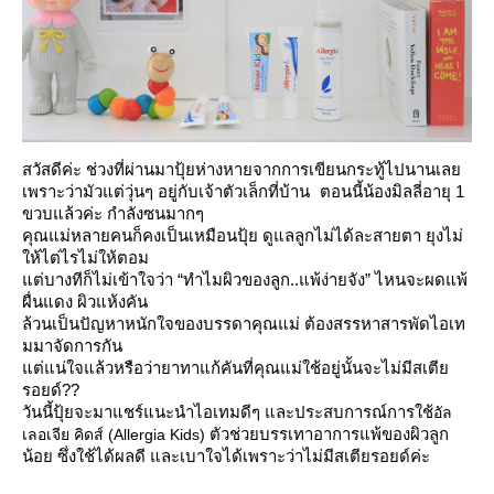
สวัสดีค่ะ ช่วงที่ผ่านมาปุ้ยห่างหายจากการเขียนกระทู้ไปนานเล
เพราะว่ามัวแต่วุ่นๆ อยู่กับเจ้าตัวเล็กที่บ้าน ตอนนี้น้องมิลลี่อายุ 1
ขวบแล้วค่ะ กำลังซนมากๆ
คุณแม่หลายคนก็คงเป็นเหมือนปุ้ย ดูแลลูกไม่ได้ละสายตา ยุงไม่
ห้ไต่ไรไม่ให้ตอม
ต่บางทีก็ไม่เข้าใจว่า “ทำไมผิวของลูก..แพ้ง่ายจัง” ไหนจะผดแพ้
ผื่นแดง ผิวแห้งคัน
ล้วนเป็นปัญหาหนักใจของบรรดาคุณแม่ ต้องสรรหาสารพัดไอเท
มมาจัดการกัน
ต่แน่ใจแล้วหรือว่ายาทาแก้คันที่คุณแม่ใช้อยู่นั้นจะไม่มีสเตี
รอยด์??
วันนี้ปุ้ยจะมาแชร์แนะนำไอเทมดีๆ และประสบการณ์การใช้
อัล
ตัวช่วยบรรเทาอาการแพ้ของผิวลูก
เลอเจีย คิดส์ (Allergia Kids)
น้อย ซึ่งใช้ได้ผลดี และเบาใจได้เพราะว่าไม่มีสเตียรอยด์ค่ะ