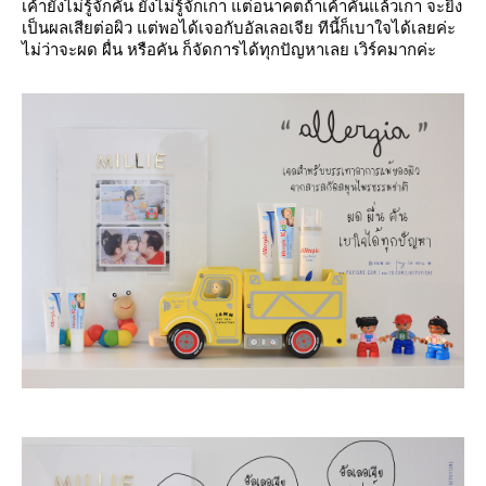
เค้ายังไม่รู้จักคัน ยังไม่รู้จักเกา แต่อนาคตถ้าเค้าคันแล้วเกา จะยิ่ง
เป็นผลเสียต่อผิว แต่พอได้เจอกับอัลเลอเจีย ทีนี้ก็เบาใจได้เลยค่ะ
ไม่ว่าจะผด ผื่น หรือคัน ก็จัดการได้ทุกปัญหาเลย เวิร์คมากค่ะ