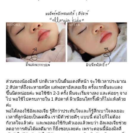
ส่วนของน้องมิลลี่ ปกติเวลาเป็นผื่นแดงที่หน้า จะใช้เวลาประมาณ
2 สัปดาห์ถึงจะหายสนิท แต่พอทาอัลเลอเจีย ครั้งแรกผื่นจะแดง
ขึ้นนิดหน่อยค่ะ พอใช้ซัก 2-3 ครั้ง ผื่นจะเริ่มจางลง และค่อยๆ จาง
ไป พอใช้ไปครบภายใน 1 สัปดาห์ ผิวเนียนใสกริ๊งผิวก็ไม่แห้งด้ว
ค่ะ
พอได้ลองใช้อัลเลอเจีย รู้สึกว่าประทับใจและก็รู้สึกเบาใจลงเยอะ
เวลาที่ลูกน้อยเป็นผดผื่น เรามีตัวช่วยดีๆ แบบนี้ ต่อไปก็ไม่ต้อง
กังวลใจแล้วค่ะ และพอลองใช้กับตัวเองแล้วพบว่า อัลเลอเจียช่ว
ลดอาการคันได้ผลดีมาก ก็ยิ่งชอบเลยค่ะ เพราะตอนนี้น้องมิลลี่