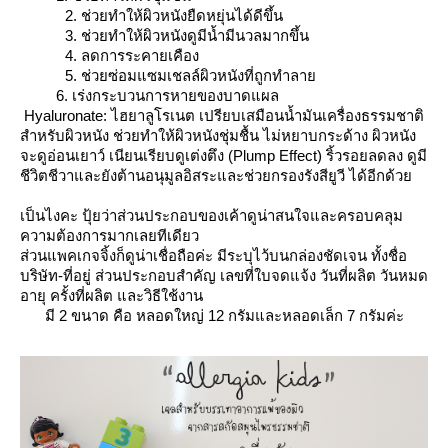
2. ช่วยทำให้ผิวหนังยืดหยุ่นได้ดีขึ้น
3. ช่วยทำให้ผิวหนังดูมีน้ำมีนวลมากขึ้น
4. ลดการระคายเคือง
5. ช่วยซ่อมแซมเชลล์ผิวหนังที่ถูกทำลา
6. เร่งกระบวนการหายของบาดแผล
Hyaluronate: ไฮยาลูโรเนต เปรียบเสมือนน้ำมันเครื่องธรรมชาติ
สำหรับผิวหนัง ช่วยทำให้ผิวหนังชุ่มชื้น ไม่หยาบกระด้าง ผิวหนัง
จะดูอ่อนเยาว์ เนียนเรียบดูเต่งตึง (Plump Effect) ริ้วรอยลดลง ดูมี
ชีวิตชีวาและยังต้านอนุมูลอิสระและช่วยกรองรังสียูวี ได้อีกด้ว
เป็นไงคะ ปุ้ยว่าส่วนประกอบของเค้าดูน่าสนใจและครอบคลุม
ความต้องการมากเลยทีเดียว
ส่วนแพคเกจจิ้งก็ดูน่าเชื่อถือค่ะ มีระบุไว้บนกล่องชัดเจน ทั้งชื่อ
บริษัท-ที่อยู่ ส่วนประกอบสำคัญ เลขที่ใบจดแจ้ง วันที่ผลิต วันหมด
อายุ ครั้งที่ผลิต และวิธีใช้งาน
มี 2 ขนาด คือ หลอดใหญ่ 12 กรัมและหลอดเล็ก 7 กรัมค่ะ