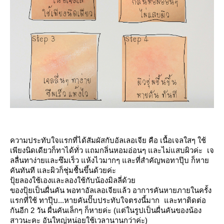
ความประทับใจแรกที่ได้สัมผัสกับอัลเลอเจีย คือ เนื้อเจลใสๆ ใช้
เพียงนิดเดียวก็ทาได้ทั่ว แถมกลิ่นหอมอ่อนๆ และไม่แสบผิวค่ะ เจ
ลลื่นทาง่ายและซึมเร็ว แห้งไวมากๆ และที่สำคัญพอทาปุ๊บ ก็หา
คันทันที และผิวก็ชุ่มชื้นขึ้นด้วยค่ะ
ปุ้ยลองใช้เองและลองใช้กับน้องมิลลี่ด้ว
ของปุ้ยเป็นผื่นคัน พอทาอัลเลอเจียแล้ว อาการคันหายภายในครั้ง
รกที่ใช้ ทาปุ๊บ...หายคันปั๊บประทับใจตรงนี้มาก และทาติดต่อ
กันอีก 2 วัน ผื่นคันเล็กๆ ก็หายค่ะ (แต่ในรูปเป็นผื่นคันของน้อง
สาวนะคะ อันใหญ่หน่อยใช้เวลานานกว่าค่ะ)