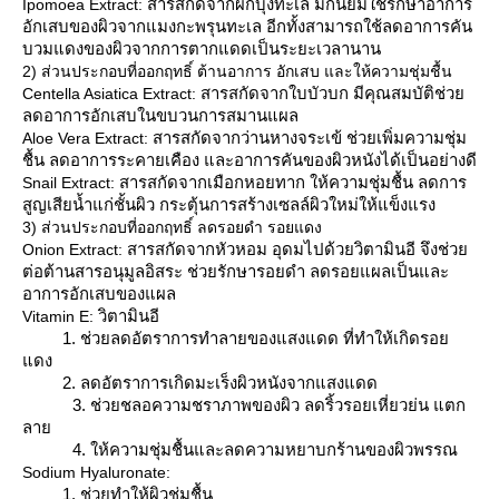
สารสกัดจากผักบุ้งทะเล มักนิยมใช้รักษาอาการ
Ipomoea Extract:
อักเสบของผิวจากแมงกะพรุนทะเล อีกทั้งสามารถใช้ลดอาการคัน
บวมแดงของผิวจากการตากแดดเป็นระยะเวลานาน
2) ส่วนประกอบที่ออกฤทธิ์ ต้านอาการ อักเสบ และให้ความชุ่มชื้น
สารสกัดจากใบบัวบก มีคุณสมบัติช่ว
Centella Asiatica Extract:
ลดอาการอักเสบในขบวนการสมานแผล
สารสกัดจากว่านหางจระเข้ ช่วยเพิ่มความชุ่ม
Aloe Vera Extract:
ชื้น ลดอาการระคายเคือง และอาการคันของผิวหนังได้เป็นอย่างดี
สารสกัดจากเมือกหอยทาก ให้ความชุ่มชื้น ลดการ
Snail Extract:
สูญเสียน้ำแก่ชั้นผิว กระตุ้นการสร้างเซลล์ผิวใหม่ให้แข็งแรง
3) ส่วนประกอบที่ออกฤทธิ์ ลดรอยดำ รอยแดง
สารสกัดจากหัวหอม อุดมไปด้วยวิตามินอี จึงช่ว
Onion Extract:
ต่อต้านสารอนุมูลอิสระ ช่วยรักษารอยดำ ลดรอยแผลเป็นและ
อาการอักเสบของแผล
วิตามินอี
Vitamin E:
1. ช่วยลดอัตราการทำลายของแสงแดด ที่ทำให้เกิดรอ
ดง
2. ลดอัตราการเกิดมะเร็งผิวหนังจากแสงแดด
3. ช่วยชลอความชราภาพของผิว ลดริ้วรอยเหี่ยวย่น แตก
ลา
4. ให้ความชุ่มชื้นและลดความหยาบกร้านของผิวพรรณ
Sodium Hyaluronate:
1. ช่วยทำให้ผิวชุ่มชื้น