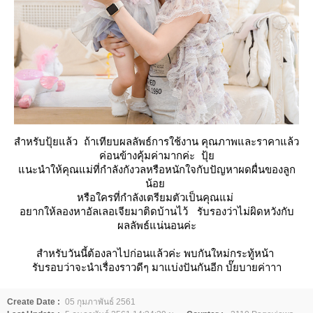
สำหรับปุ้ยแล้ว ถ้าเทียบผลลัพธ์การใช้งาน คุณภาพและราคาแล้ว
ค่อนข้างคุ้มค่ามากค่ะ ปุ้
นะนำให้คุณแม่ที่กำลังกังวลหรือหนักใจกับปัญหาผดผื่นของลูก
น้อ
หรือใครที่กำลังเตรียมตัวเป็นคุณแม่
อยากให้ลองหาอัลเลอเจียมาติดบ้านไว้ รับรองว่าไม่ผิดหวังกับ
ผลลัพธ์แน่นอนค่ะ
สำหรับวันนี้ต้องลาไปก่อนแล้วค่ะ พบกันใหม่กระทู้หน้า
รับรอบว่าจะนำเรื่องราวดีๆ มาแบ่งปันกันอีก บั๊ยบายค่าาา
Create Date :
05 กุมภาพันธ์ 2561