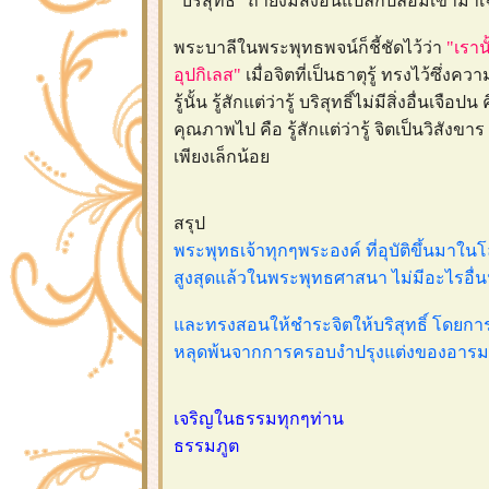
"บริสุทธิ์" ถ้ายังมีสิ่งอื่นแปลกปลอมเข้ามาเจ
พระบาลีในพระพุทธพจน์ก็ชี้ชัดไว้ว่า
"เราน
อุปกิเลส"
เมื่อจิตที่เป็นธาตุรู้ ทรงไว้ซึ่งคว
รู้นั้น รู้สักแต่ว่ารู้ บริสุทธิ์ไม่มีสิ่งอื่
คุณภาพไป คือ รู้สักแต่ว่ารู้ จิตเป็นวิสัง
เพียงเล็กน้อ
สรุป
พระพุทธเจ้าทุกๆพระองค์ ที่อุบัติขึ้นมาในโล
สูงสุดแล้วในพระพุทธศาสนา ไม่มีอะไรอื่
ละทรงสอนให้ชำระจิตให้บริสุทธิ์ โดยการปฏ
หลุดพ้นจากการครอบงำปรุงแต่งของอารมณ์ เพ
เจริญในธรรมทุกๆท่าน
ธรรมภูต