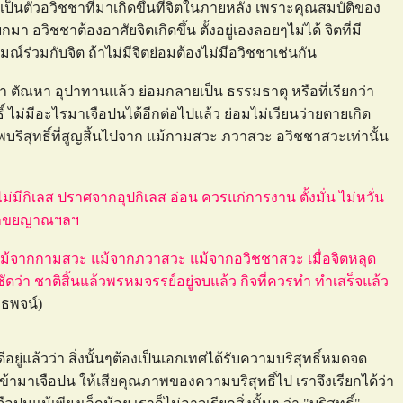
เป็นตัวอวิชชาที่มาเกิดขึ้นที่จิตในภายหลัง เพราะคุณสมบัติของ
า อวิชชาต้องอาศัยจิตเกิดขึ้น ตั้งอยู่เองลอยๆไม่ได้ จิตที่มี
ร่วมกับจิต ถ้าไม่มีจิตย่อมต้องไม่มีอวิชชาเช่นกัน
ิชชา ตัณหา อุปาทานแล้ว ย่อมกลายเป็น ธรรมธาตุ หรือที่เรียกว่า
์ ไม่มีอะไรมาเจือปนได้อีกต่อไปแล้ว ย่อมไม่เวียนว่ายตายเกิด
ิสุทธิ์ที่สูญสิ้นไปจาก แม้กามสวะ ภวาสวะ อวิชชาสวะเท่านั้น
้ว ไม่มีกิเลส ปราศจากอุปกิเลส อ่อน ควรแก่การงาน ตั้งมั่น ไม่หวั่น
สวักขยญาณฯลฯ
ดพ้น แม้จากกามสวะ แม้จากภวาสวะ แม้จากอวิชชาสวะ เมื่อจิตหลุด
้ชัดว่า ชาติสิ้นแล้วพรหมจรรย์อยู่จบแล้ว กิจที่ควรทำ ทำเสร็จแล้ว
ธพจน์)
ดีอยู่แล้วว่า สิ่งนั้นๆต้องเป็นเอกเทศได้รับความบริสุทธิ์หมดจด
 เข้ามาเจือปน ให้เสียคุณภาพของความบริสุทธิ์ไป เราจึงเรียกได้ว่า