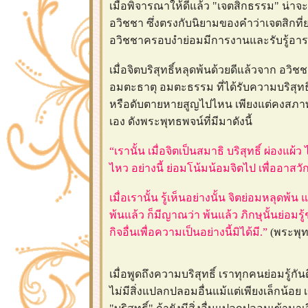
เมื่อพิจารณาให้ดีแล้ว "เจตสิกธรรม" น่าจะ
อวิชชา ซึ่งตรงกับนิยามของคำว่าเจตสิกที่ยกม
อวิชชาครอบงำย่อมมีการงานและรับรู้อารมณ์
เมื่อจิตบริสุทธิ์หลุดพ้นด้วยดีแล้วจาก อว
อมตะธาตุ อมตะธรรม ที่ได้รับความบริสุทธิ
หรือดับตายหายสูญไปไหน เพียงแต่คงสภาพบร
เอง ดังพระพุทธพจน์ที่มีมาดังนี้
“เรานั้น เมื่อจิตเป็นสมาธิ บริสุทธิ์ ผ่องแผ
ไหว อย่างนี้ ย่อมโน้มน้อมจิตไป เพื่ออา
เมื่อเรานั้น รู้เห็นอย่างนั้น จิตย่อมหลุ
พ้นแล้ว ก็มีญาณว่า พ้นแล้ว ภิกษุนั้นย่อมรู
กิจอื่นเพื่อความเป็นอย่างนี้มิได้มี.”
(พระพุท
เมื่อพูดถึงความบริสุทธิ์ เราทุกคนย่อมรู้กัน
ไม่มีสิ่งแปลกปลอมอื่นแม้แต่เพียงเล็กน้อย