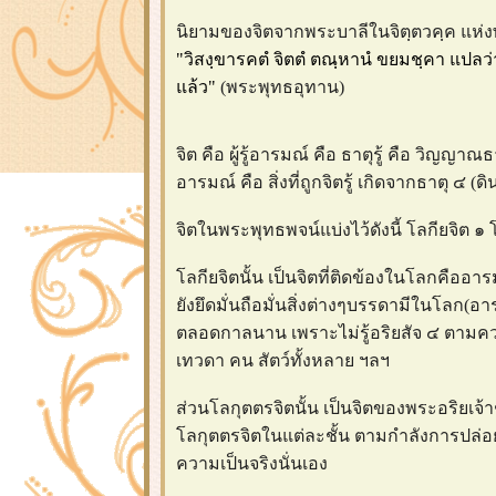
นิยามของจิตจากพระบาลีในจิตฺตวคฺค แห่ง
"วิสงฺขารคตํ จิตตํ ตณฺหานํ ขยมชฺคา แปล
ล้ว"
(พระพุทธอุทาน)
จิต คือ ผู้รู้อารมณ์ คือ ธาตุรู้ คือ วิญญา
อารมณ์ คือ สิ่งที่ถูกจิตรู้ เกิดจากธาตุ ๔ (ด
จิตในพระพุทธพจน์แบ่งไว้ดังนี้ โลกียจิต ๑
ลกียจิตนั้น เป็นจิตที่ติดข้องในโลกคืออา
ังยึดมั่นถือมั่นสิ่งต่างๆบรรดามีในโลก(อ
ตลอดกาลนาน เพราะไม่รู้อริยสัจ ๔ ตามความ
เทวดา คน สัตว์ทั้งหลาย ฯลฯ
ส่วนโลกุตตรจิตนั้น เป็นจิตของพระอริยเจ
ลกุตตรจิตในแต่ละชั้น ตามกำลังการปล่อยว
ความเป็นจริงนั่นเอง