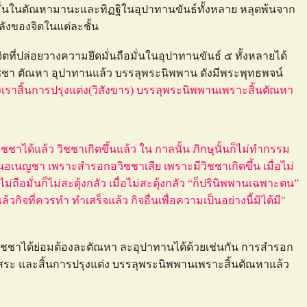
อมั่นในตัณหามานะและทิฏฐิในอุปาทานขันธ์ทั้งหลาย หลุดพ้นจาก
ังของจิตในแต่ละชั้น
จิตที่ปล่อยวางความยึดมั่นถือมั่นในอุปาทานขันธ์ ๕ ทั้งหลายได้
อวิชชา ตัณหา อุปาทานแล้ว บรรลุพระนิพพาน ดังมีพระพุทธพจน์
เราสิ้นการปรุงแต่ง(วิสังขาร) บรรลุพระนิพพานเพราะสิ้นตัณหา
ชาได้แล้ว วิชชาเกิดขึ้นแล้ว ใน กาลนั้น ภิกษุนั้นก็ไม่ทำกรรม
อเนญชา เพราะสำรอกอวิชชาเสีย เพราะมีวิชชาเกิดขึ้น เมื่อไม่
ไม่ถือมั่นก็ไม่สะดุ้งกลัว เมื่อไม่สะดุ้งกลัว “ก็ปรินิพพานเฉพาะตน”
ล้วกิจที่ควรทำ ทำเสร็จแล้ว กิจอื่นเพื่อความเป็นอย่างนี้มิได้มี"
ะอวิชชาได้ย่อมต้องละตัณหา ละอุปาทานได้ด้วยเช่นกัน การสำรอก
ิสระ และสิ้นการปรุงแต่ง บรรลุพระนิพพานเพราะสิ้นตัณหาแล้ว