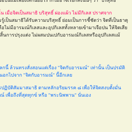
ือปนแม้เพียงเล็กน้อย เราก็ไม่อาจเรียกสิ่งนั้นๆ ว่า "บริสุทธิ์"
ั้น เมื่อจิตเป็นสมาธิ บริสุทธิ์ ผ่องแผ้ว ไม่มีกิเลส ปราศจาก
ามรู้เป็นสมาธิได้รับความบริสุทธิ์ ย่อมเป็นการชี้ชัดว่า จิตที่เป็นธาตุ
นเจือปน คือไม่มีอารมณ์กิเลสและอุปกิเลสทั้งหลายเข้ามาเจือปน ให้จิตเสี
ขาร สิ้นการปรุงแต่ง ไม่ผสมปนเปกับอารมณ์กิเลสหรืออุปกิเลสแม้
กนี้ ล้วนทรงสั่งสอนแต่เรื่อง "จิตกับอารมณ์" เท่านั้น เป็นปรมัติ
นนอกไปจาก "จิตกับอารมณ์" นี้อีกเล
ิบัติสัมมาสมาธิ ตามหลักอริยมรรค ๘ เพื่อให้จิตสงบตั้งมั่น
ื่อถึงที่สุดทุกข์ หรือ "พระนิพพาน" นั่นเอง