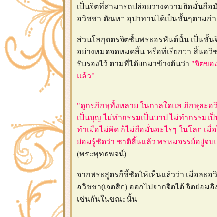
เป็นจิตที่สามารถปล่อยวางความยึดมั่นถื
อวิชชา ตัณหา อุปาทานได้เป็นชั้นๆตามกำล
ส่วนโลกุตตรจิตชั้นพระอรหันต์นั้น เป็นชั้น
อย่างหมดจดหมดสิ้น หรือที่เรียกว่า สิ้น
รับรองไว้ ตามที่ได้ยกมาข้างต้นว่า
"จิตของ
ล้ว"
"ดูกรภิกษุทั้งหลาย ในกาลใดแล ภิกษุละอวิช
เป็นบุญ ไม่ทำกรรมเป็นบาป ไม่ทำกรรมเป็น
ทำเมื่อไม่คิด ก็ไม่ถือมั่นอะไรๆ ในโลก เมื่อ
่อมรู้ชัดว่า ชาติสิ้นแล้ว พรหมจรรย์อยู่จบแ
(พระพุทธพจน์)
จากพระสูตรก็ชี้ชัดให้เห็นแล้วว่า เมื่อล
อวิชชา(เจตสิก) ออกไปจากจิตได้ จิตย่อมอ
เช่นกันในขณะนั้น