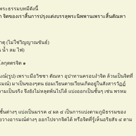
พระธรรมบทมีดังนี้
ว่า จิตของเราสิ้นการปรุงแต่งบรรลุพระนิพพานเพราะสิ้นตัณหา
ณธาตุ (ไม่ใช่วิญญาณขันธ์)
ิน น้ำ ลม ไฟ)
 โลกุตตรจิต ๑
รมณ์(รูป) เพราะมีอวิชชา ตัณหา อุปาทานครอบงำจิต ล้วนเป็นจิตที่
ารมณ์) มาเป็นของๆตน ย่อมเวียนตายเวียนเกิดอยู่ในสังสารวัฏฏ์
เป็นจริง จึงยังไม่หลุดพ้นไปได้ แบ่งออกเป็นชั้นๆ เช่น พรหม
้าชั้นต่างๆ แบ่งเป็นมรรค ๔ ผล ๔ เป็นการแบ่งตามภูมิธรรมของ
างอารมณ์ต่างๆ ออกไปจากจิตได้ หรือจิตที่รู้เห็นอริยสัจ ๔ ตาม