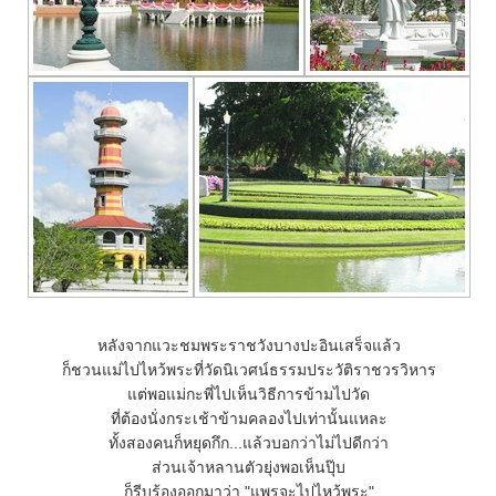
หลังจากแวะชมพระราชวังบางปะอินเสร็จแล้ว
ก็ชวนแม่ไปไหว้พระที่วัดนิเวศน์ธรรมประวัติราชวรวิหาร
ต่พอแม่กะพี่ไปเห็นวิธีการข้ามไปวัด
ที่ต้องนั่งกระเช้าข้ามคลองไปเท่านั้นแหละ
ทั้งสองคนก็หยุดกึก...แล้วบอกว่าไม่ไปดีกว่า
ส่วนเจ้าหลานตัวยุ่งพอเห็นปุ๊บ
ก็รีบร้องออกมาว่า "แพรจะไปไหว้พระ"