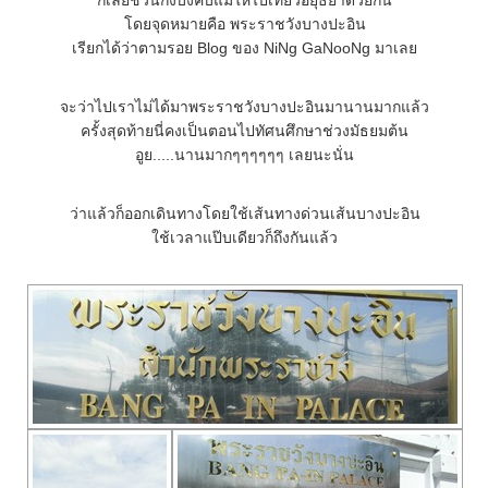
ก็เลยชวนกึ่งบังคับแม่ให้ไปเที่ยวอยุธยาด้วยกัน
ดยจุดหมายคือ พระราชวังบางปะอิน
เรียกได้ว่าตามรอย Blog ของ NiNg GaNooNg มาเล
จะว่าไปเราไม่ได้มาพระราชวังบางปะอินมานานมากแล้ว
ครั้งสุดท้ายนี่คงเป็นตอนไปทัศนศึกษาช่วงมัธยมต้น
อูย.....นานมากๆๆๆๆๆๆ เลยนะนั่น
ว่าแล้วก็ออกเดินทางโดยใช้เส้นทางด่วนเส้นบางปะอิน
ช้เวลาแป๊บเดียวก็ถึงกันแล้ว