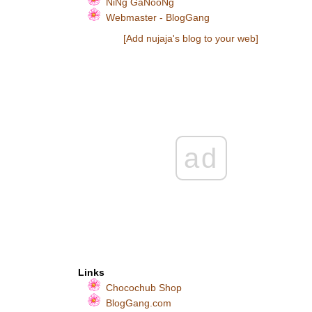
NiNg GaNooNg
Webmaster - BlogGang
[Add nujaja's blog to your web]
ad
Links
Chocochub Shop
BlogGang.com