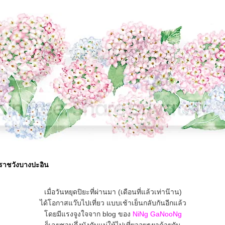
ราชวังบางปะอิน
เมื่อวันหยุดปิยะที่ผ่านมา (เดือนที่แล้วเท่าน๊าน)
ได้โอกาสแว๊บไปเที่ยว แบบเช้าเย็นกลับกันอีกแล้ว
ดยมีแรงจูงใจจาก blog ของ
NiNg GaNooNg