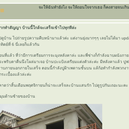
จะให้ฉันทำยังไง จะให้ถอนใจจากเธอ ก็คงสายจนเกินไป.
ากทำสัญญา บ้านนี้ใกล้จะเสร็จเข้าไปทุกทีล่ะ
 ไปดูบ้าน ไปถ่ายรูปความคืบหน้ามาแล้วค่ะ แต่งานยุ่งมากๆๆ เลยไม่ได้มา up
ิตย์ที่ 6 นี่เลยก็แล้วกัน
ที่แล้ว ที่ว่ามีการเตรียมการจะมุงหลังคาล่ะ และพี่ช่างก็กำลังฉาบผนังภายนอ
ะพริบตาตื่นนึงโผล่มาเจอ บ้านปะแป้งเตรียมแต่งตัวล่ะค่ะ มีหลังคาแล้ว ปู
 ฉาบภายนอกภายในเสร็จ ตอนนี้กำลังปูฝ้าเพดานชั้นบน แล้ก้อทำกำลังพวกงา
กระเบื้องแล้วล่ะค่ะ
คาดว่าสิ้นเดือนพฤศจิกายนก็น่าจะเสร็จละบ้านแสนรัก ไปดูรูปกันเถอะนะคะ
 มุมด้านซ้ายของบ้าน