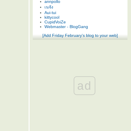
annpollo
เนจัง
Aui-tui
kittycool
CupidVoiZe
Webmaster - BlogGang
[Add Friday February's blog to your web]
ad