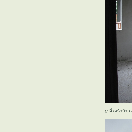
รูปจั่วหน้าบ้านค