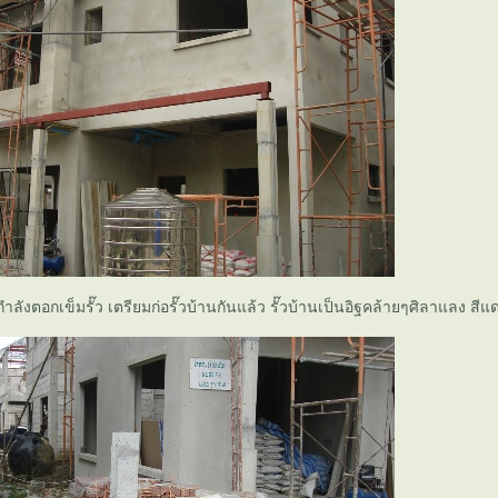
่ะ กำลังตอกเข็มรั๊ว เตรียมก่อรั๊วบ้านกันแล้ว รั๊วบ้านเป็นอิฐคล้ายๆศิลาแลง สี