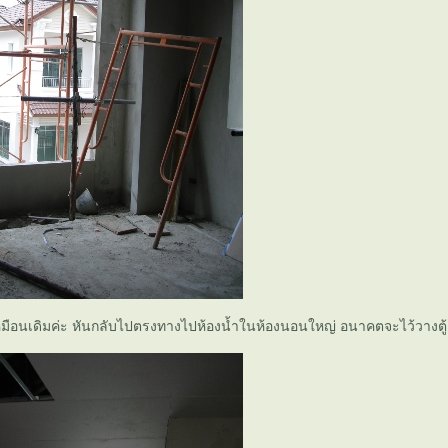
มือนเดิมค่ะ หันกลับไปตรงทางไปห้องน้ำในห้องนอนใหญ่ อนาคตจะไว้วางตู้เส