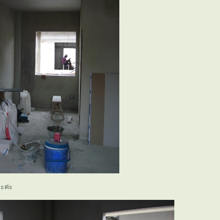
ระค่ะ