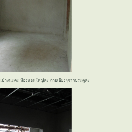
ันบ้างนะคะ ห้องนอนใหญ่ค่ะ ถ่ายเอียงๆจากประตูค่ะ