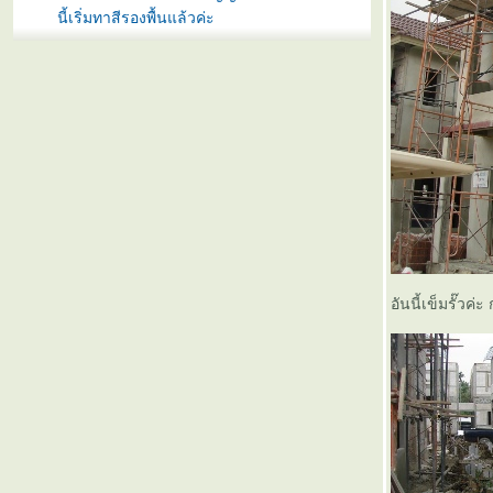
นี้เริ่มทาสีรองพื้นแล้วค่ะ
หกอาทิตย์หลังจากทำสัญญา บ้านนี้
กล้จะเสร็จเข้าไปทุกทีล่ะ
สี่อาทิตย์หลังทำสัญญา ฉาบผนัง
ภายในชั้นล่างเกือบเสร็จและกำลัง
ฉาบผนังชั้นบน
สามอาทิตย์หลังจากทำสัญญา บ้าน
นี้ก่ออิฐเสร็จเรียบร้อย เตรียมฉาบ
ปูนกับมุงหลังคา
สองวันผ่านไปไวเหมือนโกหก ผนัง
ชั้นล่างของบ้านก่ออิฐเสร็จแล้วค่ะ
สองอาทิตย์จากการทำสัญญา บ้าน
อันนี้เข็มรั๊วค
เรามีโครงหลังคากับผนังแล้ว
Update ความคืนหน้า หลังจากทำ
สัญญามาหนึ่งอาทิตย์
ความเป็นมาเป็นไปและรูปบ้าน
ตัวอย่างของโครงการ
ไปทำสัญญาจะซื้อจะขายมา
เรียบร้อย อีกสี่เดือนเจอกันนะบ้าน
สนรัก