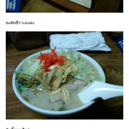
ทงคัทซึราเมนค่ะ