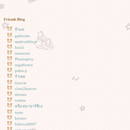
Friends Blog
ป้ามด
gadzooks
madewithlove
fozzil
nattanont
Phannaploy
sugarhoney
pafun-p
รำเพ
lozocat
close2heaven
monata
tomaru
หนีแม่มาอาร์ซีเอ
norm
kawtoo
babiecarft007
care-yxoxy