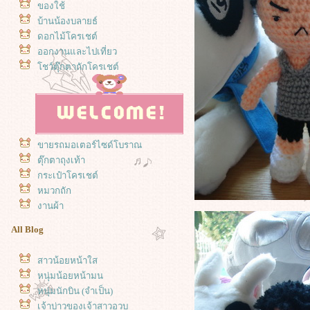
ของใช้
บ้านน้องบลายธ์
ดอกไม้โครเชต์
ออกงานและไปเที่ยว
ชว์ตุ๊กตาถักโครเชต์
ขายรถมอเตอร์ไซด์โบราณ
ตุ๊กตาถุงเท้า
กระเป๋าโครเชต์
หมวกถัก
งานผ้า
All Blog
สาวน้อยหน้าใส
หนุ่มน้อยหน้ามน
หนุ่มนักบิน (จำเป็น)
เจ้าบ่าวของเจ้าสาวอวบ