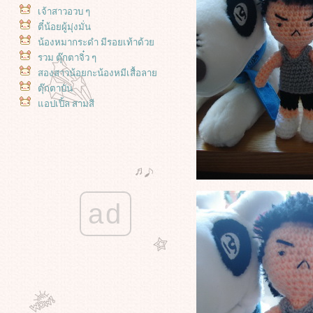
เจ้าสาวอวบ ๆ
ตี๋น้อยผู้มุ่งมั่น
น้องหมากระดำ มีรอยเท้าด้ว
รวม ตุ๊กตาจิ๋ว ๆ
สองสาวน้อยกะน้องหมีเสื้อลา
ตุ๊กตาบัน
อปเปิ้ล สามสี
Happy วันแห่งความรัก ค่ะ
ของว่าง โดนัทจิ๋ว
mr bun
น้องหมีรับปริญญา อีกซักตัว
น้องหมีรับปริญญา
หมีรับปริญญา ตัวใหญ่
ad
ผลงานคุณติ๊ก จ้า
วิ๊งกี้ บันนี่
สามสาว มินิดอล
รวม มินิดอล
คู่รักกบ ปะทะ คู่รักกระต่า
น้องทอฟฟี่
I love U,Mom