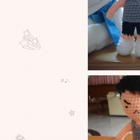
น้องอมยิ้ม
น้องยิปซี
ตู้ปลาคาร์พ งานส่งคัดสรรโอทอป
ห้าหนุ่ม กะ สาวจิ๋ว ๆ
นางงามบาร์บี้
กล่องดนตรีน่ารัก
มาดูน้องหมี กอดกัน
ของรางวัลที่ได้จากการประกวด Who
am i
ดเรมอน ยักษ์ใหญ่ยกกำลังสอง
Who am i ส่ง แก็งค์ ดร.สลัมป์ เข้า
ประกวด
อียอร์ เฮง เฮง
น้อง strawberry
เจ้าจ๋อ จอมเก๊ก
ทิกเกอร์ สูงหญ่า
หมีพู พุงพลุ้
พิกเล็ทใจดี ขี้เล่น
อียอร์ หน้าใสซื่อ