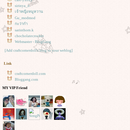
sirinya_n
เจ้าหญิงหมูหวาน
Gu_modmod
กะว่าก๋า
sarinthorn.k
chocholatecrochet
Webmaster - BlogGang
[Add craftcornerdoll's blog to your weblog]
Link
craftcornerdoll.com
Bloggang.com
MY VIP Friend