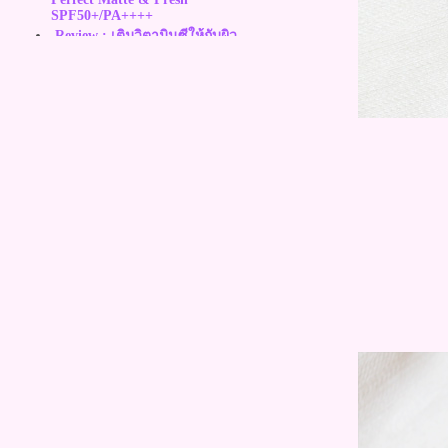
SPF50+/PA++++
Review : เติมวิตามินซีให้กับผิว
หน้าได้ง่ายๆ ด้วย Dr.Ci Labo
VC100 Essence Lotion
Review : Ocean Skin น้ำตบเอส
เซ้นส์บำรุงผิว เพื่อผิวสวยอิ่มน้ำ มี
ออร่ากว่าที่เค
Review : BOUNCE สุดยอด
ผลิตภัณฑ์ บอกลาริ้วรอยภายใน 3
นาที
Review : Natcare Scar Cream
นวัตกรรมใหม่เพื่อการลบเลือนรอ
ผลเป็นอย่างล้ำลึก
Review: Olay Regenerist
Overnight Miracle ผิวสวยได้ ใน
เวลาเพียง 5 คืน
Beauty Tips : ใช้เซรั่มให้ได้ผลเต็ม
ที่ ไขรหัสความงามท้าทุกธรรมชาติ
กับ Magique
Review : Keeleys สเปรย์น้ำแร่ผสม
สารกันแดด 3in1 ฉีดทับเมคอัพได้