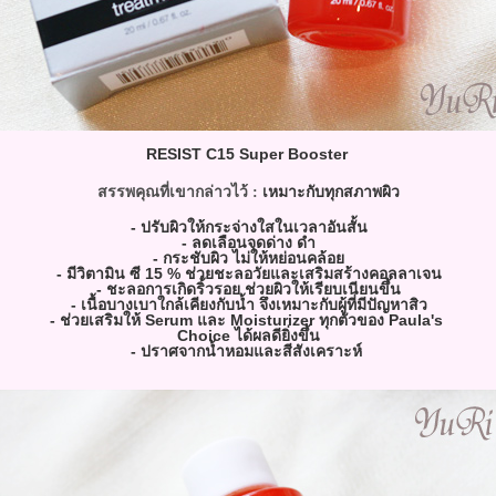
RESIST C15 Super Booster
เหมาะกับทุกสภาพผิว
สรรพคุณที่เขากล่าวไว้ :
- ปรับผิวให้กระจ่างใสในเวลาอันสั้น
- ลดเลือนจุดด่าง ดำ
- กระชับผิว ไม่ให้หย่อนคล้อ
- มีวิตามิน ซี 15 % ช่วยชะลอวัยและเสริมสร้างคอลลาเจน
- ชะลอการเกิดริ้วรอย ช่วยผิวให้เรียบเนียนขึ้น
- เนื้อบางเบาใกล้เคียงกับน้ำ จึงเหมาะกับผู้ที่มีปัญหาสิว
- ช่วยเสริมให้ Serum และ Moisturizer ทุกตัวของ Paula's
Choice ได้ผลดียิ่งขึ้น
- ปราศจากน้ำหอมและสีสังเคราะห์