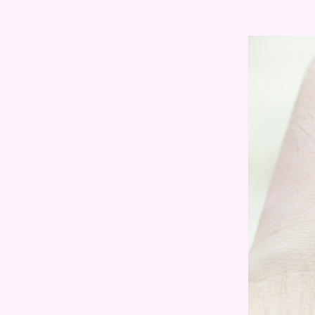
สำอางดูแลผิวหน้า สำหรับผู้เป็นสิว
ดยเฉพาะ เพื่อผิวสวยขาวใสไร้สิว
Review : Oriental Princess RED
Natural Whitening Phenomenon
ขาวใส ตึงกระชับ พร้อมลดเลือนริ้ว
รอ
Review : L'oreal paris Total 10
Pinkish ทั้งบำรุงและปกป้อง เพื่อผิว
ออร่ากระจ่างใสชมพูตลอดวัน
Review : DIANA BEAUTY
INSPIRATION PLUS ตอบโจทย์
ทุกปัญหาผิวขาวใส
Review : Yves Rocher - Serum
Vegetal Wrinkles & Radiance สกิน
คร์จากฝรั่งเศส ฟื้นบำรุงถึงเซลล์
ผิว
Review : LUXURY ABALONE
CREAM by Malissa K.I.S.S ผิว
ขาวกระจ่างใสพร้อมล็อคความชุ่ม
ชื้นถึง 48 ชั่วโมง
Review : Le Vif Jelicolla Strip
นวัตกรรมอาหารผิวรูปแบบใหม่