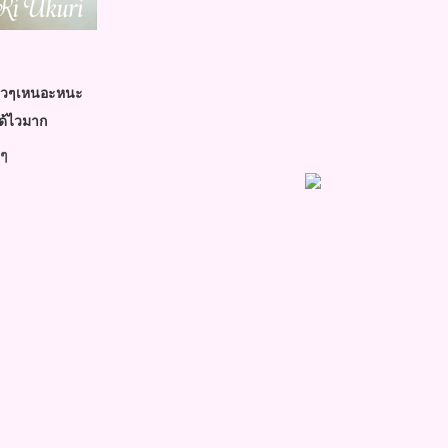
หนียวๆเหนอะหนะ
ได้ไวมาก
งๆ