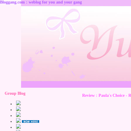
Bloggang.com : weblog for you and your gang
Group Blog
Review : Paula's Choice - 