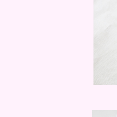
ไร้กังวลเรื่องคราบแป้ง
Review : Citra Light-Touch
White Nutri-Serum เนื้อเจลบาง
เบาเย็นสบาย เผยผิวขาวใสรับหน้า
ร้อน
Review : Dermaction Plus by
Watsons Advanced Sun กันแดด
เนื้อซีซีครีม ปรับผิวเนียนใส
สำหรับผิวแพ้ง่า
Review : โปรแกรมจัดการปัญหา
จุดด่างดำเร็วที่สุดใน 3 วัน กับ
Garnier Light Complete White
Speed
Review : Biore Cleansing Liquid
สูตรใหม่ ล้างเมคอัพกันน้ำได้
สะอาดหมดจด ไม่ต้องง้อสำลี ห่าง
ไกลริ้วรอ
Review : Dance Cologne ตัวช่ว
เพิ่มเสน่ห์ อวดผิวหอมเนียนนุ่มได้
มั่นใจ จนใครๆก็อยากอยู่ใกล้
Review : Amon intensive
whitening serum ความลับผิว