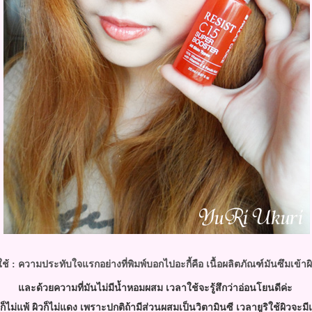
้ : ความประทับใจแรกอย่างที่พิมพ์บอกไปอะกี้คือ เนื้อผลิตภัณฑ์มันซึมเข้า
ละด้วยความที่มันไม่มีน้ำหอมผสม เวลาใช้จะรู้สึกว่าอ่อนโยนดีค่ะ
ใช้ก็ไม่แพ้ ผิวก็ไม่แดง เพราะปกติถ้ามีส่วนผสมเป็นวิตามินซี เวลายูริใช้ผิวจะม