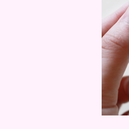
กระจ่างใสจากธรรมชาติ
Review : แชร์เคล็ดลับผิวสวยใสไร้
สิว สไตล์ YuriUkuri กับ Eucerin
Review : Faris Zake Signature
Brightening Serum เพื่อผิวหน้า
กระจ่างใส พร้อมช่วยกระชับรูขุม
ขน
Review : สบู่สมุนไพรอิงอร เพื่อผิว
ขาวใสเรียนเนียน พร้อมอวดผิวได้
อย่างมั่นใจ
Review : LABO LABO ผลิตภัณฑ์
จากญี่ปุ่น เพื่อ ผิวใสเนียนเด้ง บอก
ลารูขุมขน
Review : ท้าพิสูจน์ Smooth E
Extra Sensitive Deep Cleansing
Oil ผิวสะอาดใส ล้ำลึก เนียนนุ่ม ไร้
สิว
Review : ZiiiT Wash เจลใสล้าง
หน้า สูตรอ่อนโยน ที่ช่วยเก็บกัก
ความชุ่มชื่น เพื่อผิวสะอาดใสไร้สิว
Review : COS Coseutics เวช