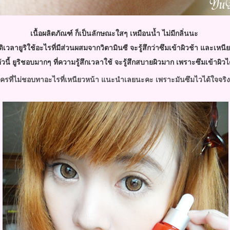
เนื้อผลิตภัณฑ์ ก็เป็นลักษณะใสๆ เหมือนน้ำ ไม่มีกลิ่นนะ
ติเวลายูริใช้อะไรที่มีส่วนผสมจากวิตามินซี จะรู้สึกว่าซึมเข้าผิวช้า และเ
ัวนี้ ยูริชอบมากๆ ที่ความรู้สึกเวลาใช้ จะรู้สึกสบายผิวมาก เพราะซึมเข้าผิว
รที่ไม่ชอบทาอะไรที่เหนียวหน้า แนะนำเลยนะคะ เพราะมันซึมไวได้ใจจริ