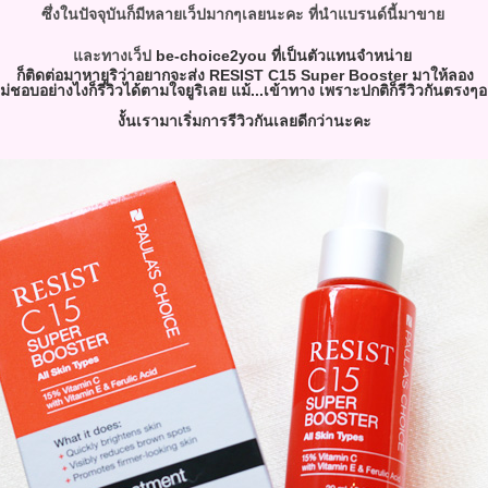
ซึ่งในปัจจุบันก็มีหลายเว็ปมากๆเลยนะคะ ที่นำแบรนด์นี้มาขา
be-choice2you ที่เป็นตัวแทนจำหน่า
ละทางเว็ป
ก็ติดต่อมาหายูริว่าอยากจะส่ง
RESIST C15 Super Booster
มาให้ลอง
่ชอบอย่างไงก็รีวิวได้ตามใจยูริเลย แม้...เข้าทาง เพราะปกติก็รีวิวกันตรงๆอ
งั้นเรามาเริ่มการรีวิวกันเลยดีกว่านะคะ