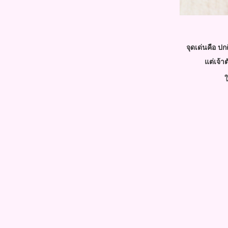
อร่อยสะดวกสวยได้ทุกที่
Review : Garnier Light Complete​
White Speed​ สปีดผลลัพธ์เร็ว
ขึ้น3เท่า เพื่อผิวดูขาวใสไกลจุดใน
10วัน
จุดเด่นคือ ปก
Review : Innoderm by Dr.Seoul
ต่เจ้าต
ครีมบำรุงผิวหน้าระดับพรีเมียมจาก
เกาหลี เพื่อผิวขาวใสอย่างเป็น
ค
ธรรมชาติ
Review : Suntory Milcolla คอลลา
เจนยอดฮิตจาก Japan แจ่มสุดๆ
Review : OLAY Natural White
Pinkish Fairness ปรับผิวให้กระจ่าง
สตั้งแต่ครั้งแรก
Review : Marshpuff UV Powder
SPF50+ PA++++ แป้งสำหรับผิว
กาย อวดผิวขาวเปล่งประกา
ปกป้องผิวจากแสงแดด
Review : TOMEI ครีมและเจล
ต้มสิว ไม่เจ็บ สิวหายทันใจ
Review : Jenny sweet Snail 91.9%
ครีมบำรุงผิวด้วยส่วนผสมหลักจาก