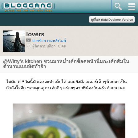
lovers
ฝากข้อความหลังไมค์
ผู้ติดตามบล็อก : 0 คน
@Witty's kitchen ชวนมาหม่ำเค้กช็อคหน้านิ่มกะเค้กส้มใน
ตำนานแบบหัดทำจ้า
ไม่คิดว่าชีวิตนี้ตัวเองจะทำเค้กได้ แถมยังมีออเดอร์เล็กๆน้อยมาเป็น
กำลังใจอีก ขอบคุณสูตรเค้กดีๆ อร่อยๆจากพี่น้องก้นครัวด้วยนะคะ