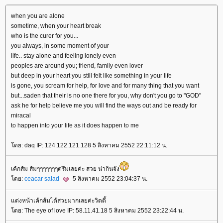
when you are alone
sometime, when your heart break
who is the curer for you...
you always, in some moment of your
life.. stay alone and feeling lonely even
peoples are around you; friend, family even lover
but deep in your heart you still felt like something in your life
is gone, you scream for help, for love and for many thing that you want
but...saden that their is no one there for you, why don't you go to "GOD"
ask he for help believe me you will find the ways out and be ready for
miracal
to happen into your life as it does happen to me
ดย: daq IP: 124.122.121.128 5 สิงหาคม 2552 22:11:12 น.
เค้กส้ม ส้มๆๆๆๆๆๆๆตรึมเลยค่ะ สวย น่ากินจัง
ดย:
ceacar salad
5 สิงหาคม 2552 23:04:37 น.
ต่งหน้าเค้กส้มได้สวยมากเลยค่ะวิตตี้
ดย: The eye of love IP: 58.11.41.18 5 สิงหาคม 2552 23:22:44 น.