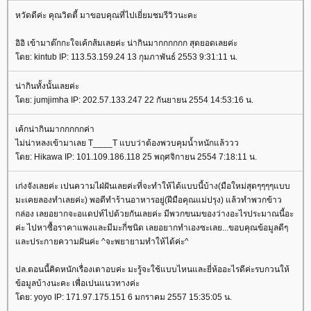
หวัดดีค่ะ คุณวิตตี้ มาขอบคุณที่ไปเยี่ยมชมรีวิวนะคะ
อิอิ เข้ามาต๊กกะใจเค้กส้มเลยค่ะ น่ากินมากกกกกก สุดยอดเลยค่ะ
ดย: kintub IP: 113.53.159.24 13 กุมภาพันธ์ 2553 9:31:11 น.
น่ากินทั้งนั้นเลยค่ะ
ดย: jumjimha IP: 202.57.133.247 22 กันยายน 2554 14:53:16 น.
เค้กน่ากินมากกกกกค่า
ไม่น่าหลงเข้ามาเลย T____T แบบว่าต้องพวบคุมน้ำหนักแล้ววว
ดย: Hikawa IP: 101.109.186.118 25 พฤศจิกายน 2554 7:18:11 น.
เก่งจังเลยค่ะ เปนความไฝ่ฝันเลยค่ะที่จะทำให้ได้แบบนี้บ้าง(มือใหม่สุดๆๆๆๆแบบ
มะเคยลองทำเลยค่ะ) พอดีทำร้านอาหารอยู่(ฝีมือคุณแม่ปรุง) แล้วทำพวกข้าว
กล่อง เลยอยากจะอแดปท์ไปด้วยกันเลยค่ะ มีพวกขนมของว่างอะไรประมาณนี้อะ
ค่ะ ไปหาซื้อราคาแพงและมีมะกี่ชนิด เลยอยากทำเองซะเลย...ขอบคุณข้อมูลดีๆ
ละประกายความฝันค่ะ ^จะพยายามทำให้ได้ค่ะ^
ปล.ตอนนี้คิดหนักเรื่องเตาอบค่ะ มะรู้จะใช้แบบไหนและยี่ห้ออะไรดีค่ะรบกวนให้
ข้อมูลบ้างนะคะ เพื่อเปนแนวทางค่ะ
ดย: yoyo IP: 171.97.175.151 6 มกราคม 2557 15:35:05 น.