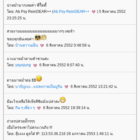
น่าหม่ำมากเลยค่่า พี่วิิตตี้
ดย: Ab Psy ReinDEAR++ (
Ab Psy ReinDEAR++
) 5 สิงหาคม 2552
23:25:25 น.
สวยงามมมมมมมมมมมมมมมมากๆ เลยจ้า
ชอบทุกอันเลยค่า
ดย:
บ้านหวานเย็น
6 สิงหาคม 2552 0:48:58 น.
วะมาหม่ำตามคำชวนค่ะ
ดย:
yayojung
6 สิงหาคม 2552 8:07:40 น.
ตามมาหม่ำต่อ อิอิ
ดย:
บาบิบูเบะ...แปลงกายเป็นบูริน
6 สิงหาคม 2552 13:21:42 น.
มีอะไรเหลือให้เจ๊หลีชิมมั่งเปล่าคะ
ดย:
กิน ๆ เที่ยว ๆ
6 สิงหาคม 2552 19:39:14 น.
ถ่ายรปสวยมั๊กๆๆๆ
เมื่อไหร่จะพาไปตระเวนกิง !!!
ดย: ลุ๊งงงง คูลโต๋ IP: 113.53.36.216 26 มกราคม 2553 1:46:11 น.