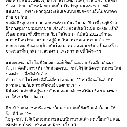
เช็คความเป็นไปของทุกคนผ่านอินเตอร์เนตทุกวัน แต่ว่ามันค่อน
ข้างจะลำบากสักหน่อยแต่ผมก็แน่ใจว่าทุกคนคงจะสบายดี
น่นอน^^ เพราะพวกคุณจะเป็นเช่นนั้นเสมอ~รวมถึงในอนาคต
ด้วยเช่นกัน!
ผมคิดถึงคุณมากมายเลยนะครับ แม้แต่ในเวลาฝึก เพื่อนๆที่ร่วม
ฝึกต่างรุมถามผมมากมาย เรื่องตั้งแต่วันที่เดบิ้วเมื่อปี2005 แล้วก็
เรื่องเมมเบอร์ก็เข้ามาวนเวียนในใจผม~ นี่มันปี 2012แล้วนะ...!
ละเหมือนว่าพวกเราจะอยู่ด้วยกันมานานแสนนานแล้ว..^^
พวกเราจะกลับมาอยู่ด้วยกันในอนาคตแน่นอนครับ แล้วมาสร้าง
ช่วงเวลาที่สนุกสนาน สวยงาม และความสุขที่มีค่า~^^!
ม้จะแค่ผ่านไปไม่กี่วันแต่...ผมก็คิดถึงเมมเบอร์เหมือนกันนะ
นี่...TT คิดถึงสาวๆที่น่ารักด้วยครับ..! ผมได้รู้สึกถึงความหมายใหม่
ของคำว่า 'สิ่งมีค่า'แล้ว~
คำว่า 'เรา' ไม่ใช่คำที่มีไม่มีความหมาย..^^ คำนี้มันเป็นคำที่มี
ความหมายกับความสัมพันธ์ของพวกเรา!~
พี่น้องร่วมค่ายที่อยู่รอบๆตัวผม คอยแต่จะขอให้ผมร้องเพลงของ
เราให้เขาฟัง.....haha..
ถึงแม้ว่าผมจะชอบร้องเพลงก็เถอะ แต่ผมก็ยังเขิลแล้วก็อาย ให้
ร้องที่นี่นะ.^^~
ไอกู~ผมไม่ได้เขียนจดหมายแบบนี้มานานแล้ว แต่เนื้อหาไม่ค่อ
เข้าท่าเท่าไหร่...หรือผมจะฟุ้งซ่านไปแล้ว!