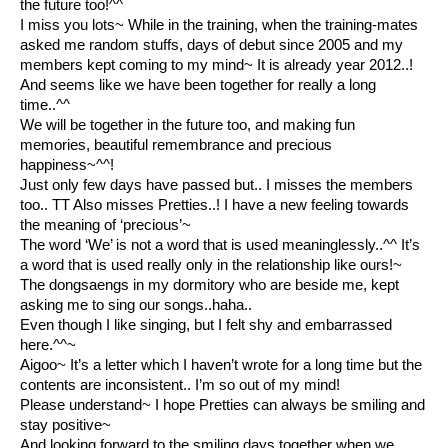
the future too!^^
I miss you lots~ While in the training, when the training-mates
asked me random stuffs, days of debut since 2005 and my
members kept coming to my mind~ It is already year 2012..!
And seems like we have been together for really a long
time..^^
We will be together in the future too, and making fun
memories, beautiful remembrance and precious
happiness~^^!
Just only few days have passed but.. I misses the members
too.. TT Also misses Pretties..! I have a new feeling towards
the meaning of ‘precious’~
The word ‘We’ is not a word that is used meaninglessly..^^ It’s
a word that is used really only in the relationship like ours!~
The dongsaengs in my dormitory who are beside me, kept
asking me to sing our songs..haha..
Even though I like singing, but I felt shy and embarrassed
here.^^~
Aigoo~ It’s a letter which I haven’t wrote for a long time but the
contents are inconsistent.. I’m so out of my mind!
Please understand~ I hope Pretties can always be smiling and
stay positive~
And looking forward to the smiling days together when we