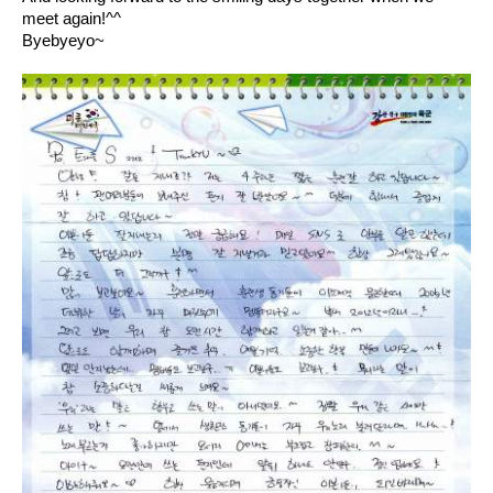
meet again!^^
Byebyeyo~