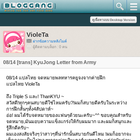
VioleTa
ฝากข้อความหลังไมค์
ผู้ติดตามบล็อก : 0 คน
08/14 [trans] KyuJong Letter from Army
08/14 แปลไทย จดหมายพลทหารคยูจงจากค่ายฝึก
ปลไทย VioleTa
ถึง Triple S และ! ThanKYU ~
สวัสดี!ทุกๆคนสบายดีใช่ไหมครับ?!ผมก็สบายดีครับในระหว่าง
การฝึกสั้นๆทั้ง4สัปดาห์~
อ่อ! ผมได้รับจดหมายของแฟนๆด้วยนะครับ~^^ ขอบคุณสำหรับ
จดหมาย,มันมอบความแข็งแกร่งให้กับผมมาก และผมก็สนุกและ
รู้สึกดีครับ~
ผมเองสงสัยจริงๆว่าสาวๆที่น่ารักนั้นสบายกันดีไหม !ผมก็อยากจะ