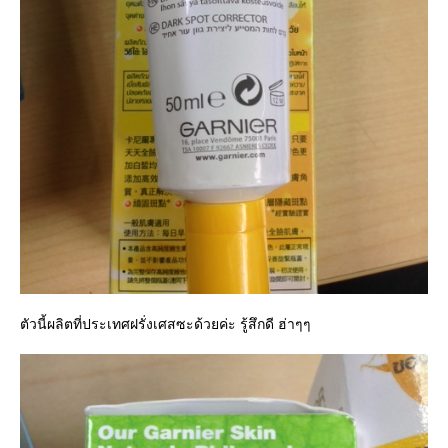
ตัวนี้ผลิตที่ประเทศฝรั่งเศสซะด้วยค่ะ รู้สึกดี ฮ่าๆๆ