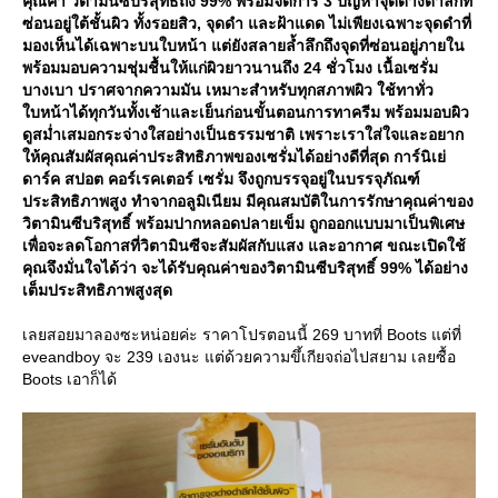
คุณค่า วิตามินซีบริสุทธิ์ถึง 99% พร้อมจัดการ 3 ปัญหาจุดด่างดำลึกที่
ซ่อนอยู่ใต้ชั้นผิว ทั้งรอยสิว, จุดดำ และฝ้าแดด ไม่เพียงเฉพาะจุดดำที่
มองเห็นได้เฉพาะบนใบหน้า แต่ยังสลายล้ำลึกถึงจุดที่ซ่อนอยู่ภายใน
พร้อมมอบความชุ่มชื้นให้แก่ผิวยาวนานถึง 24 ชั่วโมง เนื้อเซรั่ม
บางเบา ปราศจากความมัน เหมาะสำหรับทุกสภาพผิว ใช้ทาทั่ว
บหน้าได้ทุกวันทั้งเช้าและเย็นก่อนขั้นตอนการทาครีม พร้อมมอบผิว
ดูสม่ำเสมอกระจ่างใสอย่างเป็นธรรมชาติ เพราะเราใส่ใจและอยาก
ห้คุณสัมผัสคุณค่าประสิทธิภาพของเซรั่มได้อย่างดีที่สุด การ์นิเย่
ดาร์ค สปอต คอร์เรคเตอร์ เซรั่ม จึงถูกบรรจุอยู่ในบรรจุภัณฑ์
ประสิทธิภาพสูง ทำจากอลูมิเนียม มีคุณสมบัติในการรักษาคุณค่าของ
วิตามินซีบริสุทธิ์ พร้อมปากหลอดปลายเข็ม ถูกออกแบบมาเป็นพิเศษ
เพื่อจะลดโอกาสที่วิตามินซีจะสัมผัสกับแสง และอากาศ ขณะเปิดใช้
คุณจึงมั่นใจได้ว่า จะได้รับคุณค่าของวิตามินซีบริสุทธิ์ 99% ได้อย่าง
เต็มประสิทธิภาพสูงสุด
เลยสอยมาลองซะหน่อยค่ะ ราคาโปรตอนนี้ 269 บาทที่ Boots แต่ที่
eveandboy จะ 239 เองนะ แต่ด้วยความขึ้เกียจถ่อไปสยาม เลยซื้อ
Boots เอาก็ได้