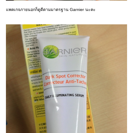
พคเกจภายนอกก็ดูดีตามมาตรฐาน Garnier นะคะ