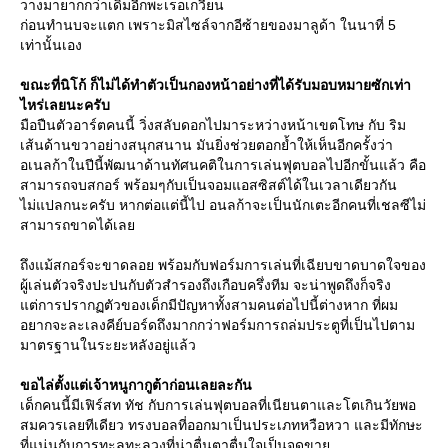
วางมายากกว่าเดิมอีกพะเรอเกวียน
ก่อนทำนบจะแตก เพราะมิสไซล์จากอีซ้ายของมาลูด้า ในนาที่ 5
เท่านั้นเอง
ขณะที่นิโก้ ก็ไม่ได้ทำตัวเป็นกองหน้าอย่างที่ได้รับมอบหมายซักเท่า
ไหร่เลยนะครับ
มือปืนตัวอาร์ตคนนี้ วิ่งสลับดอกไปมาระหว่างหน้าเขตโทษ กับ ริม
เส้นด้านขวาอย่างสนุกสนาน มันยิ่งช่วยตอกย้ำให้เห็นอีกครั้งว่า
อเนลก้าในปีนี้พัฒนาด้านทัศนคติในการเล่นฟุตบอลไปอีกขั้นแล้ว คือ
สามารถจบสกอร์ พร้อมๆกับเป็นจอมแอสซิสต์ได้ในเวลาเดียวกัน
ไม่แปลกนะครับ หากต่อแต่นี้ไป อนลก้าจะเป็นนักเตะอีกคนที่เชลซีไม่
สามารถขาดได้เล
ถึงแม้สกอร์จะขาดลอย พร้อมกับฟอร์มการเล่นที่เฉียบขาดบาดใจของ
ผู้เล่นตัวจริงปะปนกับตัวสำรองถึงเกือบครึ่งทีม จะน่าพูดถึงก็จริง
ต่การปรากฏตัวของเด็กมีปัญหาทั้งสามคนต่อไปนี้ต่างหาก ที่ผม
อยากจะละเลงคีย์บอร์ดถึงมากกว่าฟอร์มการถล่มประตูที่เป็นไปตาม
มาตรฐานในระยะหลังอยู่แล้ว
ขอไล่ตั้งแต่เจ้าหนูกากูต้าก่อนเลยละกัน
เด็กคนนี้มีเฟิร์สท ทัช กับการเล่นฟุตบอลที่เนียนตาและโตเกินวัยพอ
สมควรเลยทีเดียว ทรงบอลที่ออกมาเป็นประเภทหวือหวา และมีทักษะ
ที่แน่นกับการทะลุทะลวงที่น่าตื่นตาตื่นใจเป็นจุดขา