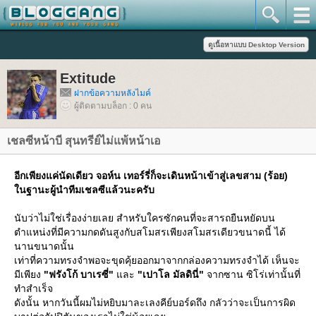
Extitude
ฝากข้อความหลังไมค์
ผู้ติดตามบล็อก : 0 คน
เชลซีหน้าบี สุนทรีย์ไม่แพ้หน้าเอ
อีกเพียงแค่นัดเดียว จอห์น เทอร์รี่ก็จะเดินหน้าเข้าสู่เลขสาม (ร้อย)
นฐานะผู้นำทีมเชลซีแล้วนะครับ
นับว่าไม่ใช่เรื่องง่ายเลย สำหรับใครซักคนที่จะสารถยืนหยัดบน
ตำแหน่งที่มีความกดดันสูงกับสโมสรเพียงสโมสรเดียวขนาดนี้ ได้
นานขนาดนั้น
เท่าที่ความทรงจำพอจะขุดคุ้ยออกมาจากกล่องความทรงจำได้ เห็นจะ
มีเพียง
"ฟรังโก้ บาเรซี่"
ละ
"เปาโล มัลดินี่"
จากซาน ซิโร่เท่านั้นที่
ทำสำเร็จ
ดังนั้น หากวันนี้ผมไม่หยิบมาละเลงคีย์บอร์ดถึง กลัวว่าจะเป็นการผิด