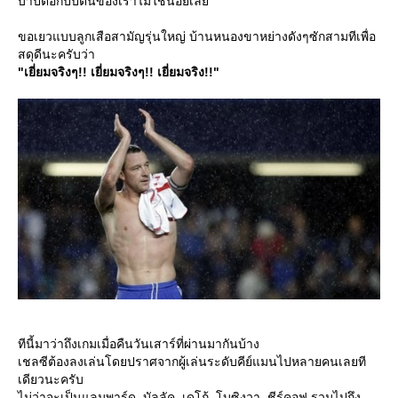
บาปต่อกัปปิตันของเราไม่ใช่น้อยเล
ขอเยวแบบลูกเสือสามัญรุ่นใหญ่ บ้านหนองขาหย่างดังๆซักสามทีเพื่อ
สดุดีนะครับว่า
"เยี่ยมจริงๆ!! เยี่ยมจริงๆ!! เยี่ยมจริง!!"
ทีนี้มาว่าถึงเกมเมื่อคืนวันเสาร์ที่ผ่านมากันบ้าง
เชลซีต้องลงเล่นโดยปราศจากผู้เล่นระดับคีย์แมนไปหลายคนเลยที
เดียวนะครับ
ไม่ว่าจะเป็นแลมพาร์ด, บัลลัค, เดโก้, โบซิงวา ,ชีร์คอฟ รวมไปถึง