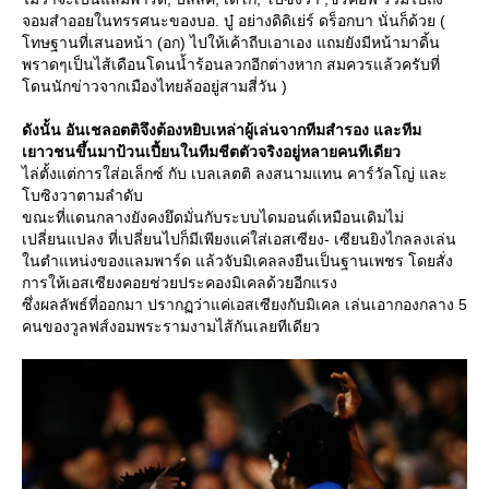
จอมสำออยในทรรศนะของบอ. บู๋ อย่างดิดิเย่ร์ ดร็อกบา นั่นก็ด้วย (
ทษฐานที่เสนอหน้า (อก) ไปให้เค้าถีบเอาเอง แถมยังมีหน้ามาดิ้น
พราดๆเป็นไส้เดือนโดนน้ำร้อนลวกอีกต่างหาก สมควรแล้วครับที่
ดนนักข่าวจากเมืองไทยล้ออยู่สามสี่วัน )
ดังนั้น อันเชลอตติจึงต้องหยิบเหล่าผู้เล่นจากทีมสำรอง และทีม
เยาวชนขึ้นมาป้วนเปี้ยนในทีมชีตตัวจริงอยู่หลายคนทีเดียว
ไล่ตั้งแต่การใส่อเล็กซ์ กับ เบลเลตติ ลงสนามแทน คาร์วัลโญ่ และ
บซิงวาตามลำดับ
ขณะที่แดนกลางยังคงยึดมั่นกับระบบไดมอนด์เหมือนเดิมไม่
เปลี่ยนแปลง ที่เปลี่ยนไปก็มีเพียงแค่ใส่เอสเซียง- เซียนยิงไกลลงเล่น
นตำแหน่งของแลมพาร์ด แล้วจับมิเคลลงยืนเป็นฐานเพชร โดยสั่ง
การให้เอสเซียงคอยช่วยประคองมิเคลด้วยอีกแรง
ซึ่งผลลัพธ์ที่ออกมา ปรากฏว่าแค่เอสเซียงกับมิเคล เล่นเอากองกลาง 5
คนของวูลฟส์งอมพระรามงามไส้กันเลยทีเดียว