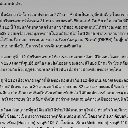
ฟแมนน์กล่าว
นี้หนักกว่าไฮโดรเจน ประมาณ 277 เท่า ซึ่งนับเป็นธาตุที่หนักที่สุดในตาราง
ักวิทยาศาสตร์ทั้งหมด 21 คน จากเยอรมนี ฟินแลนด์ รัสเซีย สโลวาเกีย ที่ม
่ 112 นี้ โดยนักวิทยาศาสตร์นานาชาติของ ศ.ฮอฟแมนน์ได้สร้างอะตอมตัว
ปี 2539 ด้วยเครื่องเร่งอนุภาคภายในศูนย์จีเอสไอ ในปี 2545 พวกเขาสามาร
ึ้นได้อีกครั้ง ต่อมาการทดลองของเครื่องเร่งอนุภาค "ริเคน" (RIKEN) ในญี่ปุ่นไ
นมาก ซึ่งนับเป็นการยืนการค้นพบของจีเอสไอ
 ของธาตุที่ 112 นักวิทยาศาสตร์ต้องเร่งอะตอมของสังกะสีไอออน โดยอาศัยเค
120 เมตรที่ศูนย์จีเอสไอ และยิงไอออนของสังกะสีไปยังเป้าตะกั่ว นิวเคลี
รวมกันด้วยปฏิกิริยานิวเคลียร์ฟิวชัน เพื่อสร้างนิวเคลียสของธาตุใหม่
าธาตุ ที่ 112 เนื่องจากธาตุตัวนี้มีเลขอะตอมเท่ากับ 112 ซึ่งเป็นผลบวกเลขอะ
ังกะสีมีเลขอะตอม 30 ส่วนตะกั่วมีเลขอะตอม 82 และเลขอะตอมนี้ยังแสด
ยส ส่วนนิวตรอนที่อยู่ในนิวเคลียสเช่นกันไม่ได้มีผลต่อการจำแนกธาตุ และ
2 ตัวโคจรรอบๆ นิวเคลียส ซึ่งเป็นตัวกำหนดคุณสมบัติทางเคมีของธาตุชนิดใ
เครื่องเร่งอนุภาคที่ศูนย์จีเอสไอได้ช่วยให้ค้นพบธาตุใหม่ 6 ตัวแล้ว โดยมีเล
ตั้งชื่ออย่างเป็นทางการของธาตุที่ค้นพบก่อนหน้านี้ โดยธาตุที่ 107 คือบอห์
 แฮสเซียม (Hassium) ธาตุที่ 109 คือ ไมท์เนอเรียม (Meitnerium) ธาตุที่ 110