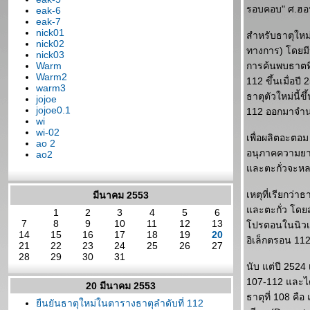
รอบคอบ" ศ.ฮอ
eak-6
eak-7
nick01
สำหรับธาตุใหม่
nick02
ทางการ) โดยมีน
nick03
Warm
การค้นพบธาตที
Warm2
112 ขึ้นเมื่อ
warm3
ธาตุตัวใหม่นี้ข
jojoe
jojoe0.1
112 ออกมาจำนว
wi
wi-02
เพื่อผลิตอะตอม
ao 2
อนุภาคความยาว 
ao2
ละตะกั่วจะหลอม
เหตุที่เรียกว่
มีนาคม 2553
ละตะกั่ว โดยส
1
2
3
4
5
6
7
8
9
10
11
12
13
ปรตอนในนิวเคลี
14
15
16
17
18
19
20
อิเล็กตรอน 11
21
22
23
24
25
26
27
28
29
30
31
นับ แต่ปี 2524 
107-112 และได้
20 มีนาคม 2553
ธาตุที่ 108 คือ
ืนยันธาตุใหม่ในตารางธาตุลำดับที่ 112