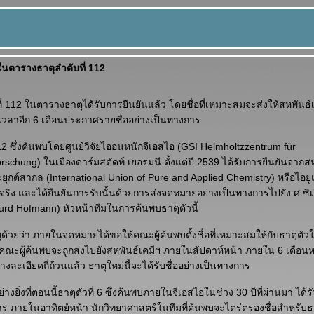
ในตารางธาตุลำดับที่ 112
ี่ 112 ในตารางธาตุได้รับการยืนยันแล้ว โดยชื่อที่เหมาะสมจะส่งให้สหพันธ
้เวลาอีก 6 เดือนประกาศรายชื่ออย่างเป็นทางการ
112 ซึ่งค้นพบโดยศูนย์วิจัยไออนหนักจีเอสไอ (GSI Helmholtzzentrum für
schung) ในเมืองดาร์มสตัดท์ เยอรมนี ตั้งแต่ปี 2539 ได้รับการยืนยันจากสห
ะยุกต์สากล (International Union of Pure and Applied Chemistry) หรือไอ
่จริง และได้ยืนยันการรับนั้นด้วยการส่งจดหมายอย่างเป็นทางการไปยัง ศ.ซิ
gurd Hofmann) หัวหน้าทีมในการค้นพบธาตุตัวนี้
บุด้วยว่า ภายในจดหมายได้ขอให้คณะผู้ค้นพบตั้งชื่อที่เหมาะสมให้กับธาตุตัวใ
ณะผู้ค้นพบจะถูกส่งไปยังสหพันธ์เคมีฯ ภายในสัปดาห์หน้า ภายใน 6 เดือนหล
ละเอียดถี่ถ้วนแล้ว ธาตุใหม่นี้จะได้รับชื่ออย่างเป็นทางการ
ีอย่างยิ่งที่ตอนนี้ธาตุตัวที่ 6 ซึ่งค้นพบภายในจีเอสไอในช่วง 30 ปีที่ผ่านมา ได
าร ภายในอาทิตย์หน้า นักวิทยาศาสตร์ในทีมที่ค้นพบจะไตร่ตรองชื่อสำหรับธา