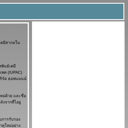
์เคมีสากลใน
พันธ์เคมี
ยูแพค (IUPAC)
เกิร์ด ฮอฟแมนน์
หม่ด้วย และชื่อ
ังจากที่ไอยู
้รับการรับรอง
ตุใหม่อย่าง