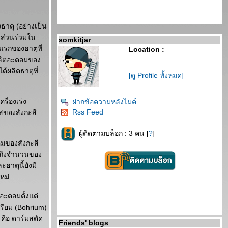
ธาตุ (อย่างเป็น
ีส่วนร่วมใน
somkitjar
แรกของธาตุที่
Location :
ถผลิตอะตอมของ
ด้ผลิตธาตุที่
[ดู Profile ทั้งหมด]
รื่องเร่ง
ฝากข้อความหลังไมค์
Rss Feed
ยสของสังกะสี
ผู้ติดตามบล็อก : 3 คน [
?
]
ตอมของสังกะสี
งถึงจำนวนของ
ธาตุนี้ยังมี
หม่
ขอะตอมตั้งแต่
เรียม (Bohrium)
 คือ ดาร์มสตัด
Friends' blogs