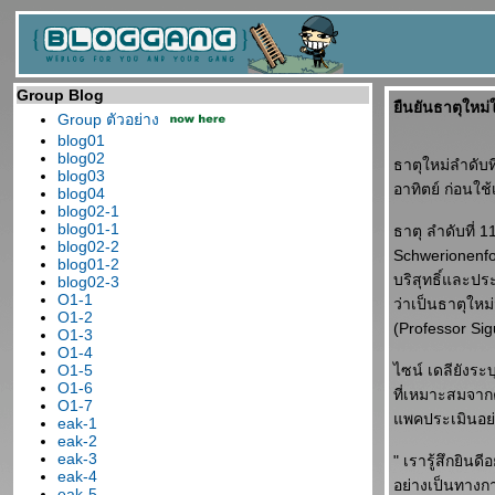
Group Blog
ืนยันธาตุใหม่
Group ตัวอย่าง
blog01
blog02
ธาตุใหม่ลำดับท
blog03
อาทิตย์ ก่อนใช
blog04
blog02-1
blog01-1
ธาตุ ลำดับที่ 
blog02-2
Schwerionenfor
blog01-2
บริสุทธิ์และปร
blog02-3
O1-1
ว่าเป็นธาตุใหม
O1-2
(Professor Si
O1-3
O1-4
O1-5
ไซน์ เดลียังระ
O1-6
ที่เหมาะสมจากค
O1-7
พคประเมินอย่าง
eak-1
eak-2
eak-3
" เรารู้สึกยินด
eak-4
อย่างเป็นทางก
eak-5