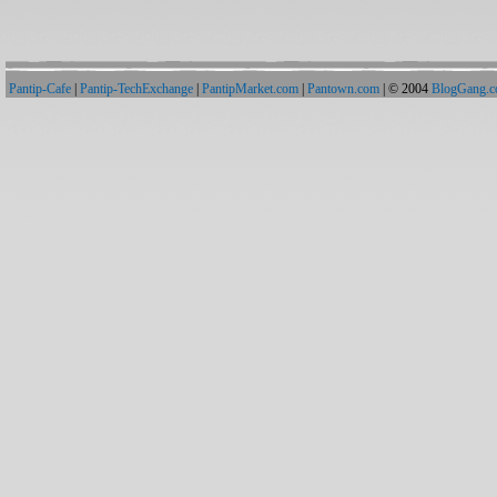
Pantip-Cafe
|
Pantip-TechExchange
|
PantipMarket.com
|
Pantown.com
| © 2004
BlogGang.