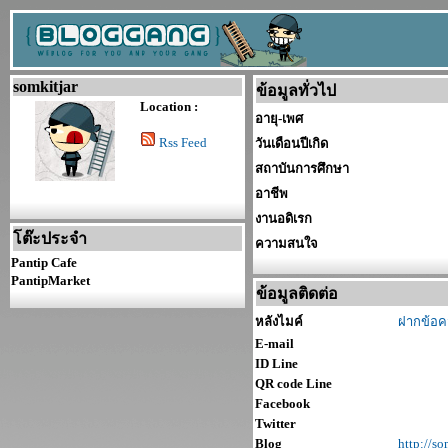
somkitjar
ข้อมูลทั่วไป
Location :
อายุ-เพศ
Rss Feed
วันเดือนปีเกิด
สถาบันการศึกษา
อาชีพ
งานอดิเรก
โต๊ะประจำ
ความสนใจ
Pantip Cafe
PantipMarket
ข้อมูลติดต่อ
หลังไมค์
ฝากข้อค
E-mail
ID Line
QR code Line
Facebook
Twitter
Blog
http://s