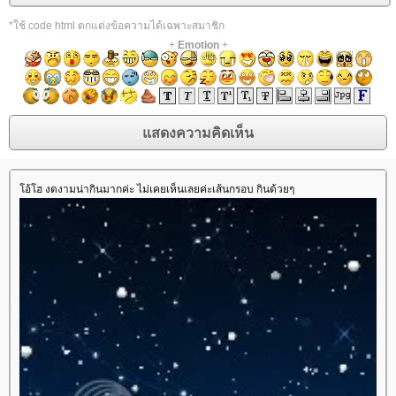
*ใช้ code html ตกแต่งข้อความได้เฉพาะสมาชิก
+
Emotion
+
อ้โฮ งดงามน่ากินมากค่ะ ไม่เคยเห็นเลยค่ะเส้นกรอบ กินด้วยๆ