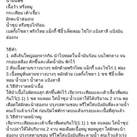
น้ำมันพืช
เนื้อวัว หรือหมู
กระเทียม เต้าเจี้ยว
ผักคะน้าฮ่องกง
น้ำซุป หรือซุปไก่ก้อน
เบคกิ้งโซดา พริกไทย แม็กกี้ ซีอิ้วเห็ดหอม ไข่ไก่ แป้งสาลี แป้งมัน
ฮ่องกง
วิธีทำ
1. คลี่เส้นใหญ่ออกจากกัน นำไปทอดในน้ำมันร้อน บนไฟกลาง จน
กรอบเหลือง ตักขึ้นสะเด็ดน้ำมัน พักไว้
2.หั่นเนื้อตามขวางบางๆ หมักด้วยพริกไทย แม็กกี้ และไข่ไก่ 1 ฟอง
3.เนื้อหมูหั่นตามขวางบางๆ หมักด้วย เบคกิ้งโซดา 1 ชช ซีอิ้วเห็ด
หอม น้ำปลา น้ำตาล แป้งสาลี
4.วิธีทำราดหน้าเนื้อ
ห้นำเนื้อไปผัดจนสุก ตักขึ้นพักไว้ เจียวกระเทียมและเต้าเจี้ยวที่ผสม
กันไว้(1:1) 1 ชต จนหอม ใส่น้ำซุป น้ำเปล่าให้ได้ปริมาณ 2 จาน พอ
เดือดใส่ผักคะน้าฮ่องกง ปรุงรสตามชอบ หรี่ไฟใส่แป้งมันที่ละลายน้ำ
คนเร็วแล้วเร่งไฟ ก่อนปิดไฟตักราดบนเส้นกรอบและเนื้อที่สุกแล้ว
5.วิธีทำราดหน้าหมู
เจียวกระเทียมและเต้าเจี้ยวที่ผสมกันไว้(1:1) 1 ชต จนหอม ใส่น้ำซุป
น้ำเปล่าให้ได้ปริมาณ 2 จาน พอเดือดเนื้อหมู พอหมูสุก ใส่ผักคะน้า
ฮ่องกง ปรุงรสตามชอบ หรี่ไฟใส่แป้งมันที่ละลายน้ำ คนเร็วแล้วเร่ง