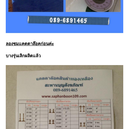
ลองชมแคตตาล๊อคก่อนค่ะ
บางรุ่นเลิกผลิตแล้ว