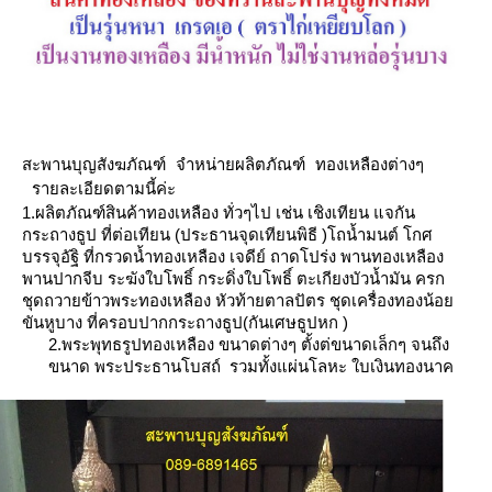
สะพานบุญสังฆภัณฑ์ จำหน่ายผลิตภัณฑ์ ทองเหลืองต่างๆ
รายละเอียดตามนี้ค่ะ
1.ผลิตภัณฑ์สินค้าทองเหลือง ทั่วๆไป เช่น เชิงเทียน แจกัน
กระถางธูป ที่ต่อเทียน (ประธานจุดเทียนพิธี )
ถน้ำมนต์ โกศ
บรรจุอัฐิ ที่กรวดน้ำทองเหลือง เจดีย์ ถาดโปร่ง พานทองเหลือง
พานปากจีบ ระฆังใบโพธิ์ กระดิ่งใบโพธิ์ ตะเกียงบัวน้ำมัน
ครก
ชุดถวายข้าวพระทองเหลือง หัวท้ายตาลปัตร ชุดเครื่องทองน้อ
ขันหูบาง
ที่ครอบปากกระถางธูป(กันเศษธูปหก )
2.พระพุทธรูปทองเหลือง ขนาดต่างๆ ตั้งต่ขนาดเล็กๆ จนถึง
ขนาด พระประธานโบสถ์ รวมทั้งแผ่นโลหะ ใบเงินทองนาค