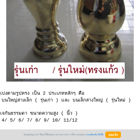
บ่งตามรูปทรง เป็น 2 ประเภทหลักๆ คือ
บนใหญ่ล่างเล็ก ( รุ่นเก่า ) และ บนเล็กล่างใหญ่ ( รุ่นใหม่ )
จกันธรรมดา ขนาดความสูง ( นิ้ว )
4/ 5/ 6/ 7/ 8/ 9/ 10/ 11/12
จกันทรงแก้ว ( รุ่นใหม่ ) ขนาดความสูง ( นิ้ว )
BlogGang.com ใช้คุกกี้เพื่อพัฒนาประสบการณ์การใช้งานของคุณ
อ่านเพิ่มเติมได้ที่นี่